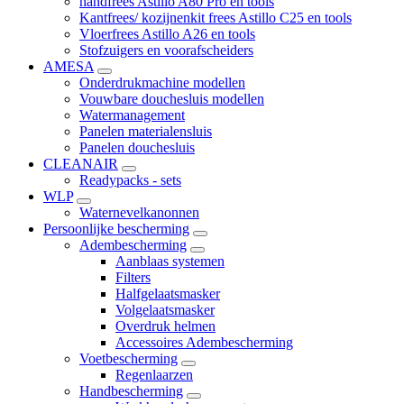
handfrees Astillo A80 Pro en tools
Kantfrees/ kozijnenkit frees Astillo C25 en tools
Vloerfrees Astillo A26 en tools
Stofzuigers en voorafscheiders
AMESA
Onderdrukmachine modellen
Vouwbare douchesluis modellen
Watermanagement
Panelen materialensluis
Panelen douchesluis
CLEANAIR
Readypacks - sets
WLP
Waternevelkanonnen
Persoonlijke bescherming
Adembescherming
Aanblaas systemen
Filters
Halfgelaatsmasker
Volgelaatsmasker
Overdruk helmen
Accessoires Adembescherming
Voetbescherming
Regenlaarzen
Handbescherming