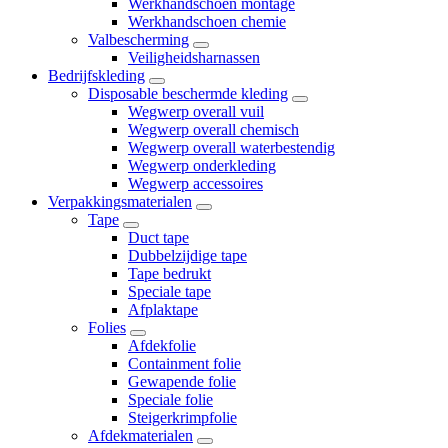
Werkhandschoen montage
Werkhandschoen chemie
Valbescherming
Veiligheidsharnassen
Bedrijfskleding
Disposable beschermde kleding
Wegwerp overall vuil
Wegwerp overall chemisch
Wegwerp overall waterbestendig
Wegwerp onderkleding
Wegwerp accessoires
Verpakkingsmaterialen
Tape
Duct tape
Dubbelzijdige tape
Tape bedrukt
Speciale tape
Afplaktape
Folies
Afdekfolie
Containment folie
Gewapende folie
Speciale folie
Steigerkrimpfolie
Afdekmaterialen