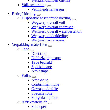
Werkhandschoen chemie
Valbescherming
Veiligheidsharnassen
Bedrijfskleding
Disposable beschermde kleding
Wegwerp overall vuil
Wegwerp overall chemisch
Wegwerp overall waterbestendig
Wegwerp onderkleding
Wegwerp accessoires
Verpakkingsmaterialen
Tape
Duct tape
Dubbelzijdige tape
Tape bedrukt
Speciale tape
Afplaktape
Folies
Afdekfolie
Containment folie
Gewapende folie
Speciale folie
Steigerkrimpfolie
Afdekmaterialen
Stucloper