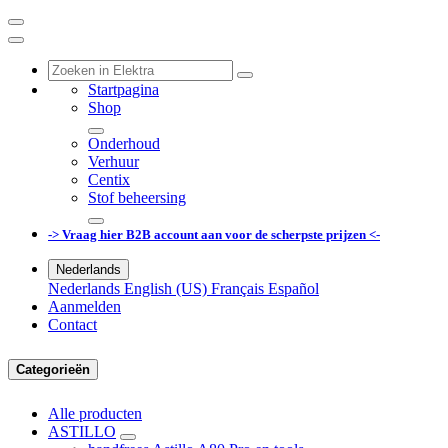
Startpagina
Shop
Onderhoud
Verhuur
Centix
Stof beheersing
-> Vraag hier B2B account aan voor de scherpste prijzen <-
Nederlands
Nederlands
English (US)
Français
Español
Aanmelden
Contact
Categorieën
Alle producten
ASTILLO