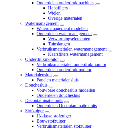
Onderdelen onderdrukmachines
Hepafilters
Wielen
Overige materialen
Watermanagement
Watermanagement modellen
Onderdelen watermanagement
Verwarmingselementen
Tuinslangen
Verbruiksmaterialen watermanagement
Kaarsfilters watermanagement
Onderdrukmonitor
Verbruiksmaterialen onderdrukmonitor
Onderdelen onderdrukmonitor
Materialensluis
Panelen materialensluis
Douchesluis
Vouwbare douchesluis modellen
Onderdelen douchesluis
Decontaminatie units
Onderdelen Decontaminatie units
Stofzuiger
H-klasse stofzuiger
Bouwstofzuiger
Verbruiksmaterialen stofzuiger