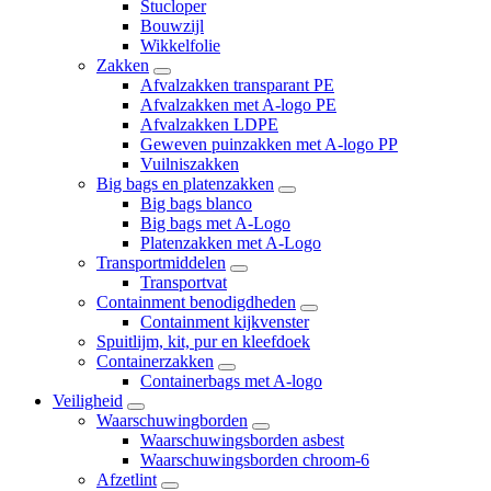
Stucloper
Bouwzijl
Wikkelfolie
Zakken
Afvalzakken transparant PE
Afvalzakken met A-logo PE
Afvalzakken LDPE
Geweven puinzakken met A-logo PP
Vuilniszakken
Big bags en platenzakken
Big bags blanco
Big bags met A-Logo
Platenzakken met A-Logo
Transportmiddelen
Transportvat
Containment benodigdheden
Containment kijkvenster
Spuitlijm, kit, pur en kleefdoek
Containerzakken
Containerbags met A-logo
Veiligheid
Waarschuwingborden
Waarschuwingsborden asbest
Waarschuwingsborden chroom-6
Afzetlint