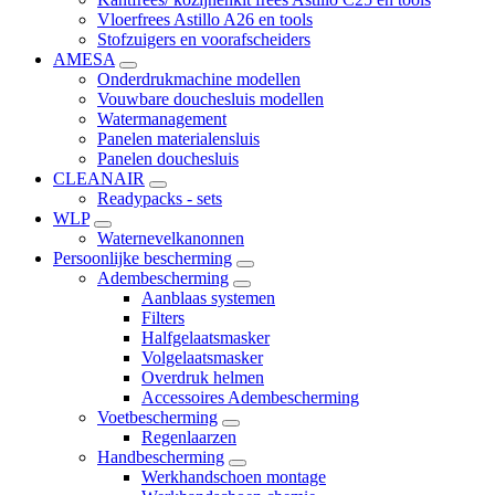
Vloerfrees Astillo A26 en tools
Stofzuigers en voorafscheiders
AMESA
Onderdrukmachine modellen
Vouwbare douchesluis modellen
Watermanagement
Panelen materialensluis
Panelen douchesluis
CLEANAIR
Readypacks - sets
WLP
Waternevelkanonnen
Persoonlijke bescherming
Adembescherming
Aanblaas systemen
Filters
Halfgelaatsmasker
Volgelaatsmasker
Overdruk helmen
Accessoires Adembescherming
Voetbescherming
Regenlaarzen
Handbescherming
Werkhandschoen montage