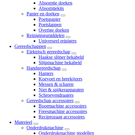
Absorptie doeken
Absorptiekits
Papier en doeken
Poetspapier
Poetslappen
Overige doeken
Reinigingsmiddelen
Universeel reinigers
Gereedschappen
Elektrisch gereedschap
Haakse slijper bekabeld
Slijpmachine bekabeld
Handgereedschap
Hamers
Koevoet en breekijzers
Messen & scharen
Niet & spijkerapparaten
Schroevendraaiers
Gereedschap accessoires
Boormachine accessoires
Freesmachine accessoires
Reciprozaag accessoires
Materieel
Onderdrukmachine
Onderdrukmachine modellen