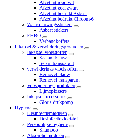
Afzetlint rood wit
Afzetlint geel zwart
Afzetlint bedrukt Asbest
Afzetlint bedrukt Chroom-6
Waarschuwingsstickers
Asbest stickers
EHBO
Verbandkoffers
Inkapsel & verwijderingsproducten
Inkapsel vloeistoffen
Sealant blauw
Selant transparant
verwijderings vloeistoffen
Removel blauw
Removel transparant
Verwijderings produkten
Lijmoplossers
Inkapsel accessoires
Gloria drukpomp
Hygiene
Desinfectiemiddelen
Desinfectievloeistof
Persoonlijke hygiene
Shampoo
Absorptiemiddelen