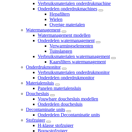
Verbruiksmaterialen onderdrukmachine
Onderdelen onderdrukmachines
Hepafilters
Wielen
Overige materialen
Watermanagement
Watermanagement modellen
Onderdelen watermanagement
Verwarmingselementen
Tuinslangen
Verbruiksmaterialen watermanagement
Kaarsfilters watermanagement
Onderdrukmonitor
Verbruiksmaterialen onderdrukmonitor
Onderdelen onderdrukmonitor
Materialensluis
Panelen materialensluis
Douchesluis
Vouwbare douchesluis modellen
Onderdelen douchesluis
Decontaminatie units
Onderdelen Decontaminatie units
Stofzuiger
H-klasse stofzuiger
Bouwstofzuiger