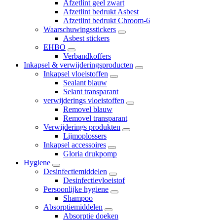
Afzetlint geel zwart
Afzetlint bedrukt Asbest
Afzetlint bedrukt Chroom-6
Waarschuwingsstickers
Asbest stickers
EHBO
Verbandkoffers
Inkapsel & verwijderingsproducten
Inkapsel vloeistoffen
Sealant blauw
Selant transparant
verwijderings vloeistoffen
Removel blauw
Removel transparant
Verwijderings produkten
Lijmoplossers
Inkapsel accessoires
Gloria drukpomp
Hygiene
Desinfectiemiddelen
Desinfectievloeistof
Persoonlijke hygiene
Shampoo
Absorptiemiddelen
Absorptie doeken