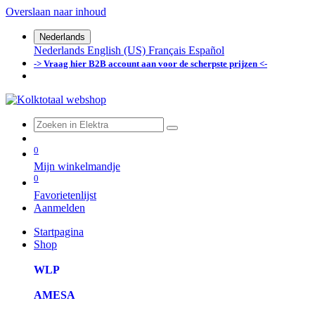
Overslaan naar inhoud
Nederlands
Nederlands
English (US)
Français
Español
-> Vraag hier B2B account aan voor de scherpste prijzen <-
0
Mijn winkelmandje
0
Favorietenlijst
Aanmelden
Startpagina
Shop
WLP
AMESA