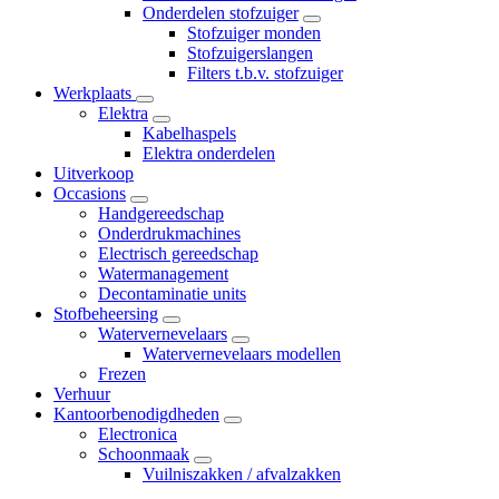
Onderdelen stofzuiger
Stofzuiger monden
Stofzuigerslangen
Filters t.b.v. stofzuiger
Werkplaats
Elektra
Kabelhaspels
Elektra onderdelen
Uitverkoop
Occasions
Handgereedschap
Onderdrukmachines
Electrisch gereedschap
Watermanagement
Decontaminatie units
Stofbeheersing
Watervernevelaars
Watervernevelaars modellen
Frezen
Verhuur
Kantoorbenodigdheden
Electronica
Schoonmaak
Vuilniszakken / afvalzakken