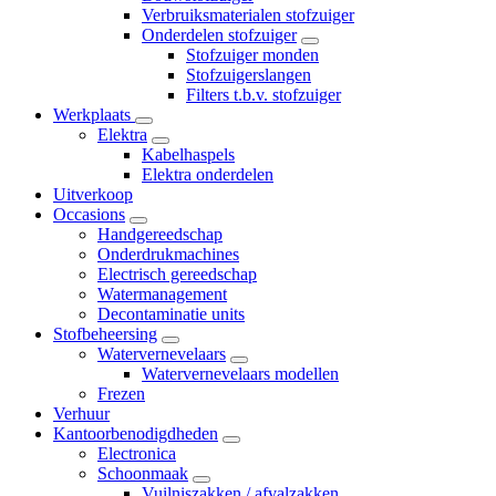
Verbruiksmaterialen stofzuiger
Onderdelen stofzuiger
Stofzuiger monden
Stofzuigerslangen
Filters t.b.v. stofzuiger
Werkplaats
Elektra
Kabelhaspels
Elektra onderdelen
Uitverkoop
Occasions
Handgereedschap
Onderdrukmachines
Electrisch gereedschap
Watermanagement
Decontaminatie units
Stofbeheersing
Watervernevelaars
Watervernevelaars modellen
Frezen
Verhuur
Kantoorbenodigdheden
Electronica
Schoonmaak
Vuilniszakken / afvalzakken