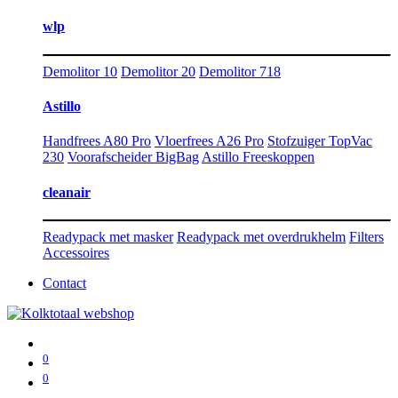
wlp
Demolitor 10
Demolitor 20
Demolitor 718
Astillo
Handfrees A80 Pro
Vloerfrees A26 Pro
Stofzuiger TopVac
230
Voorafscheider BigBag
Astillo Freeskoppen
cleanair
Readypack met masker
Readypack met overdrukhelm
Filters
Accessoires
Contact
0
0