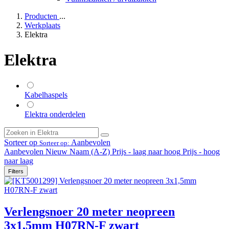
Producten
...
Werkplaats
Elektra
Elektra
Kabelhaspels
Elektra onderdelen
Sorteer op
Aanbevolen
Sorteer op:
Aanbevolen
Nieuw
Naam (A-Z)
Prijs - laag naar hoog
Prijs - hoog
naar laag
Filters
Verlengsnoer 20 meter neopreen
3x1,5mm H07RN-F zwart