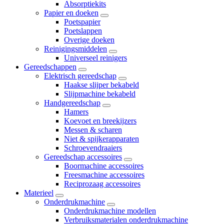
Absorptiekits
Papier en doeken
Poetspapier
Poetslappen
Overige doeken
Reinigingsmiddelen
Universeel reinigers
Gereedschappen
Elektrisch gereedschap
Haakse slijper bekabeld
Slijpmachine bekabeld
Handgereedschap
Hamers
Koevoet en breekijzers
Messen & scharen
Niet & spijkerapparaten
Schroevendraaiers
Gereedschap accessoires
Boormachine accessoires
Freesmachine accessoires
Reciprozaag accessoires
Materieel
Onderdrukmachine
Onderdrukmachine modellen
Verbruiksmaterialen onderdrukmachine