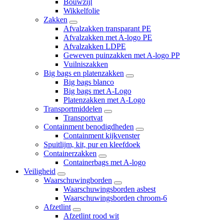
Bouwzijl
Wikkelfolie
Zakken
Afvalzakken transparant PE
Afvalzakken met A-logo PE
Afvalzakken LDPE
Geweven puinzakken met A-logo PP
Vuilniszakken
Big bags en platenzakken
Big bags blanco
Big bags met A-Logo
Platenzakken met A-Logo
Transportmiddelen
Transportvat
Containment benodigdheden
Containment kijkvenster
Spuitlijm, kit, pur en kleefdoek
Containerzakken
Containerbags met A-logo
Veiligheid
Waarschuwingborden
Waarschuwingsborden asbest
Waarschuwingsborden chroom-6
Afzetlint
Afzetlint rood wit