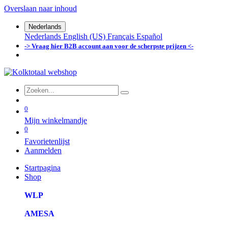
Overslaan naar inhoud
Nederlands
Nederlands
English (US)
Français
Español
-> Vraag hier B2B account aan voor de scherpste prijzen <-
0
Mijn winkelmandje
0
Favorietenlijst
Aanmelden
Startpagina
Shop
WLP
AMESA