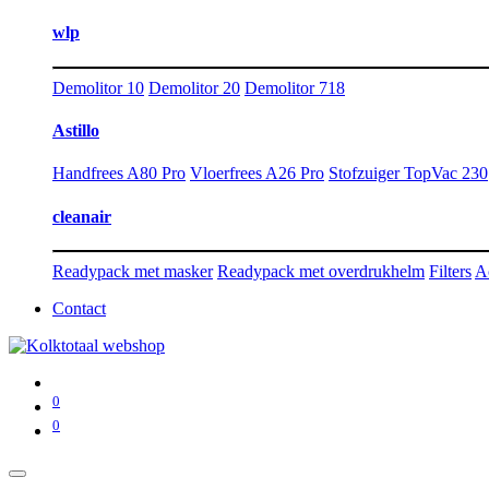
wlp
Demolitor 10
Demolitor 20
Demolitor 718
Astillo
Handfrees A80 Pro
Vloerfrees A26 Pro
Stofzuiger TopVac 230
cleanair
Readypack met masker
Readypack met overdrukhelm
Filters
A
Contact
0
0