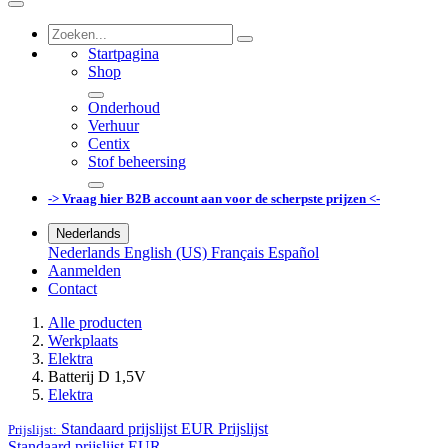
Startpagina
Shop
Onderhoud
Verhuur
Centix
Stof beheersing
-> Vraag hier B2B account aan voor de scherpste prijzen <-
Nederlands
Nederlands
English (US)
Français
Español
Aanmelden
Contact
Alle producten
Werkplaats
Elektra
Batterij D 1,5V
Elektra
Standaard prijslijst EUR
Prijslijst
Prijslijst:
Standaard prijslijst EUR