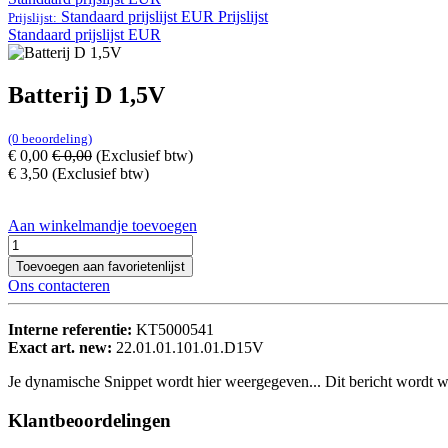
Standaard prijslijst EUR
Prijslijst
Prijslijst:
Standaard prijslijst EUR
Batterij D 1,5V
(0 beoordeling)
€
0,00
€
0,00
(Exclusief btw)
€
3,50
(Exclusief btw)
Aan winkelmandje toevoegen
Toevoegen aan favorietenlijst
Ons contacteren
Interne referentie:
KT5000541
Exact art. new:
22.01.01.101.01.D15V
Je dynamische Snippet wordt hier weergegeven... Dit bericht wordt w
Klantbeoordelingen