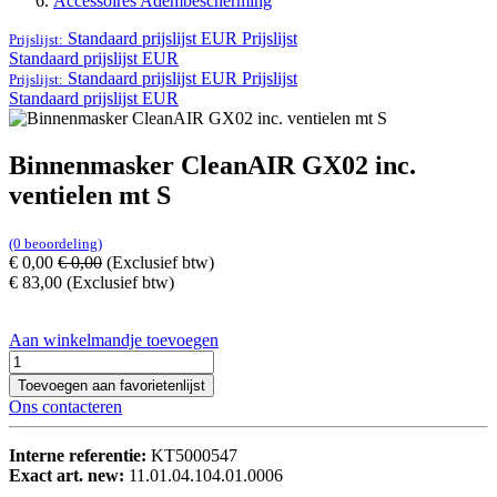
Accessoires Adembescherming
Standaard prijslijst EUR
Prijslijst
Prijslijst:
Standaard prijslijst EUR
Standaard prijslijst EUR
Prijslijst
Prijslijst:
Standaard prijslijst EUR
Binnenmasker CleanAIR GX02 inc.
ventielen mt S
(0 beoordeling)
€
0,00
€
0,00
(Exclusief btw)
€
83,00
(Exclusief btw)
Aan winkelmandje toevoegen
Toevoegen aan favorietenlijst
Ons contacteren
Interne referentie:
KT5000547
Exact art. new:
11.01.04.104.01.0006