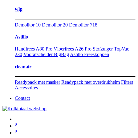
wlp
Demolitor 10
Demolitor 20
Demolitor 718
Astillo
Handfrees A80 Pro
Vloerfrees A26 Pro
Stofzuiger TopVac
230
Voorafscheider BigBag
Astillo Freeskoppen
cleanair
Readypack met masker
Readypack met overdrukhelm
Filters
Accessoires
Contact
0
0