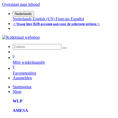
Overslaan naar inhoud
Nederlands
Nederlands
English (US)
Français
Español
-> Vraag hier B2B account aan voor de scherpste prijzen <-
0
Mijn winkelmandje
0
Favorietenlijst
Aanmelden
Startpagina
Shop
WLP
AMESA