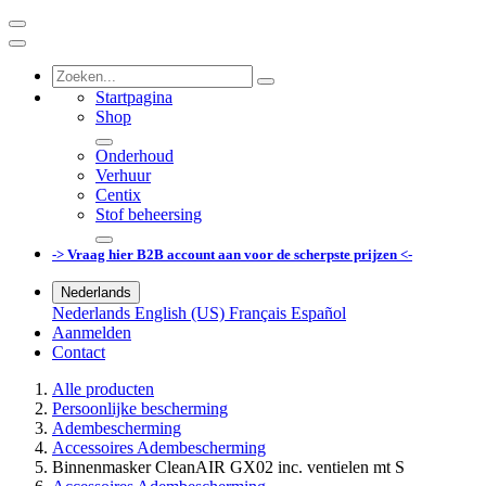
Startpagina
Shop
Onderhoud
Verhuur
Centix
Stof beheersing
-> Vraag hier B2B account aan voor de scherpste prijzen <-
Nederlands
Nederlands
English (US)
Français
Español
Aanmelden
Contact
Alle producten
Persoonlijke bescherming
Adembescherming
Accessoires Adembescherming
Binnenmasker CleanAIR GX02 inc. ventielen mt S