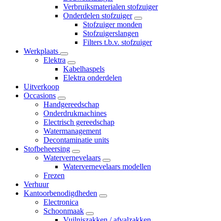
Verbruiksmaterialen stofzuiger
Onderdelen stofzuiger
Stofzuiger monden
Stofzuigerslangen
Filters t.b.v. stofzuiger
Werkplaats
Elektra
Kabelhaspels
Elektra onderdelen
Uitverkoop
Occasions
Handgereedschap
Onderdrukmachines
Electrisch gereedschap
Watermanagement
Decontaminatie units
Stofbeheersing
Watervernevelaars
Watervernevelaars modellen
Frezen
Verhuur
Kantoorbenodigdheden
Electronica
Schoonmaak
Vuilniszakken / afvalzakken