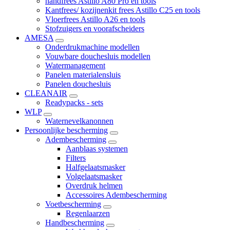
handfrees Astillo A80 Pro en tools
Kantfrees/ kozijnenkit frees Astillo C25 en tools
Vloerfrees Astillo A26 en tools
Stofzuigers en voorafscheiders
AMESA
Onderdrukmachine modellen
Vouwbare douchesluis modellen
Watermanagement
Panelen materialensluis
Panelen douchesluis
CLEANAIR
Readypacks - sets
WLP
Waternevelkanonnen
Persoonlijke bescherming
Adembescherming
Aanblaas systemen
Filters
Halfgelaatsmasker
Volgelaatsmasker
Overdruk helmen
Accessoires Adembescherming
Voetbescherming
Regenlaarzen
Handbescherming