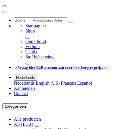
Startpagina
Shop
Onderhoud
Verhuur
Centix
Stof beheersing
-> Vraag hier B2B account aan voor de scherpste prijzen <-
Nederlands
Nederlands
English (US)
Français
Español
Aanmelden
Contact
Categorieën
Alle producten
ASTILLO