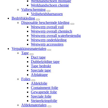
Werkhandschoen montage
Werkhandschoen chemie
Valbescherming
Veiligheidsharnassen
Bedrijfskleding
Disposable beschermde kleding
Wegwerp overall vuil
Wegwerp overall chemisch
Wegwerp overall waterbestendig
Wegwerp onderkleding
Wegwerp accessoires
Verpakkingsmaterialen
Tape
Duct tape
Dubbelzijdige tape
Tape bedrukt
Speciale tape
Afplaktape
Folies
Afdekfolie
Containment folie
Gewapende folie
Speciale folie
Steigerkrimpfolie
Afdekmaterialen