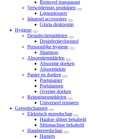
Removel transparant
Verwijderings produkten
Lijmoplossers
Inkapsel accessoires
Gloria drukpomp
Hygiene
Desinfectiemiddelen
Desinfectievloeistof
Persoonlijke hygiene
Shampoo
Absorptiemiddelen
Absorptie doeken
Absorptiekits
Papier en doeken
Poetspapier
Poetslappen
Overige doeken
Reinigingsmiddelen
Universeel reinigers
Gereedschappen
Elektrisch gereedschap
Haakse slijper bekabeld
Slijpmachine bekabeld
Handgereedschap
Hamers