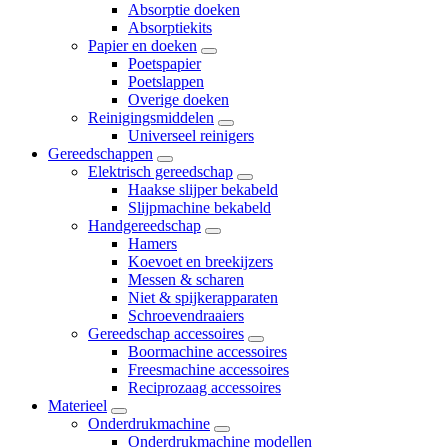
Absorptie doeken
Absorptiekits
Papier en doeken
Poetspapier
Poetslappen
Overige doeken
Reinigingsmiddelen
Universeel reinigers
Gereedschappen
Elektrisch gereedschap
Haakse slijper bekabeld
Slijpmachine bekabeld
Handgereedschap
Hamers
Koevoet en breekijzers
Messen & scharen
Niet & spijkerapparaten
Schroevendraaiers
Gereedschap accessoires
Boormachine accessoires
Freesmachine accessoires
Reciprozaag accessoires
Materieel
Onderdrukmachine
Onderdrukmachine modellen