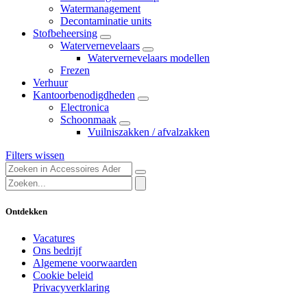
Watermanagement
Decontaminatie units
Stofbeheersing
Watervernevelaars
Watervernevelaars modellen
Frezen
Verhuur
Kantoorbenodigdheden
Electronica
Schoonmaak
Vuilniszakken / afvalzakken
Filters wissen
Ontdekken
Vacatures
Ons bedrijf
Algemene voorwaarden
Cookie beleid
Privacyverklaring