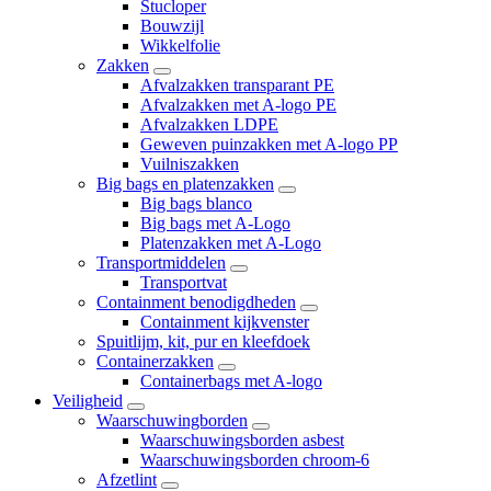
Stucloper
Bouwzijl
Wikkelfolie
Zakken
Afvalzakken transparant PE
Afvalzakken met A-logo PE
Afvalzakken LDPE
Geweven puinzakken met A-logo PP
Vuilniszakken
Big bags en platenzakken
Big bags blanco
Big bags met A-Logo
Platenzakken met A-Logo
Transportmiddelen
Transportvat
Containment benodigdheden
Containment kijkvenster
Spuitlijm, kit, pur en kleefdoek
Containerzakken
Containerbags met A-logo
Veiligheid
Waarschuwingborden
Waarschuwingsborden asbest
Waarschuwingsborden chroom-6
Afzetlint