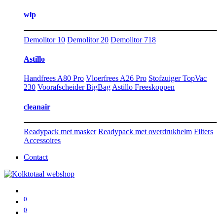
wlp
Demolitor 10
Demolitor 20
Demolitor 718
Astillo
Handfrees A80 Pro
Vloerfrees A26 Pro
Stofzuiger TopVac
230
Voorafscheider BigBag
Astillo Freeskoppen
cleanair
Readypack met masker
Readypack met overdrukhelm
Filters
Accessoires
Contact
0
0