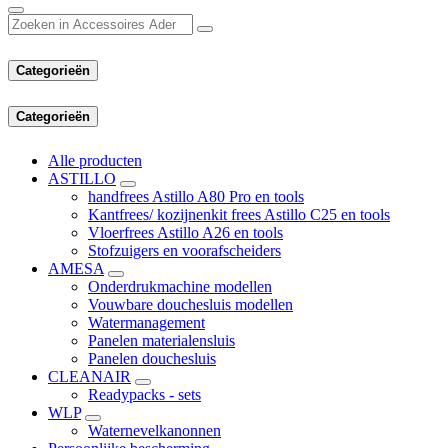
Categorieën
Categorieën
Alle producten
ASTILLO
handfrees Astillo A80 Pro en tools
Kantfrees/ kozijnenkit frees Astillo C25 en tools
Vloerfrees Astillo A26 en tools
Stofzuigers en voorafscheiders
AMESA
Onderdrukmachine modellen
Vouwbare douchesluis modellen
Watermanagement
Panelen materialensluis
Panelen douchesluis
CLEANAIR
Readypacks - sets
WLP
Waternevelkanonnen