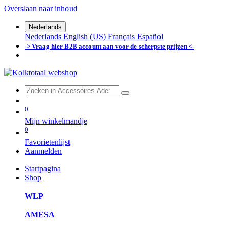
Overslaan naar inhoud
Nederlands
Nederlands
English (US)
Français
Español
-> Vraag hier B2B account aan voor de scherpste prijzen <-
0
Mijn winkelmandje
0
Favorietenlijst
Aanmelden
Startpagina
Shop
WLP
AMESA