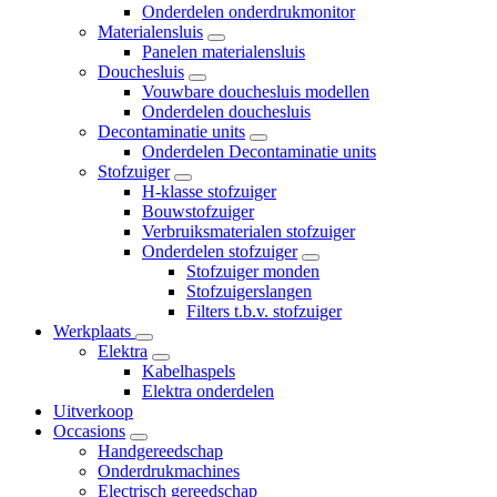
Onderdelen onderdrukmonitor
Materialensluis
Panelen materialensluis
Douchesluis
Vouwbare douchesluis modellen
Onderdelen douchesluis
Decontaminatie units
Onderdelen Decontaminatie units
Stofzuiger
H-klasse stofzuiger
Bouwstofzuiger
Verbruiksmaterialen stofzuiger
Onderdelen stofzuiger
Stofzuiger monden
Stofzuigerslangen
Filters t.b.v. stofzuiger
Werkplaats
Elektra
Kabelhaspels
Elektra onderdelen
Uitverkoop
Occasions
Handgereedschap
Onderdrukmachines
Electrisch gereedschap