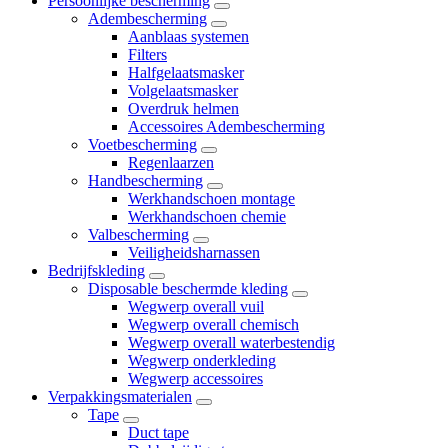
Persoonlijke bescherming
Adembescherming
Aanblaas systemen
Filters
Halfgelaatsmasker
Volgelaatsmasker
Overdruk helmen
Accessoires Adembescherming
Voetbescherming
Regenlaarzen
Handbescherming
Werkhandschoen montage
Werkhandschoen chemie
Valbescherming
Veiligheidsharnassen
Bedrijfskleding
Disposable beschermde kleding
Wegwerp overall vuil
Wegwerp overall chemisch
Wegwerp overall waterbestendig
Wegwerp onderkleding
Wegwerp accessoires
Verpakkingsmaterialen
Tape
Duct tape