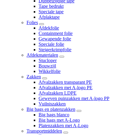
Dubbelzijdige tape
Tape bedrukt
Speciale tape
Afplaktape
Folies
Afdekfolie
Containment folie
Gewapende folie
Speciale folie
Steigerkrimpfolie
Afdekmaterialen
Stucloper
Bouwzijl
Wikkelfolie
Zakken
Afvalzakken transparant PE
Afvalzakken met A-logo PE
Afvalzakken LDPE
Geweven puinzakken met A-logo PP
Vuilniszakken
Big bags en platenzakken
Big bags blanco
Big bags met A-Logo
Platenzakken met A-Logo
Transportmiddelen