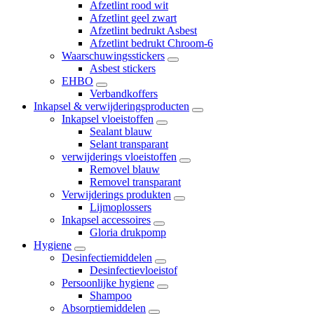
Afzetlint rood wit
Afzetlint geel zwart
Afzetlint bedrukt Asbest
Afzetlint bedrukt Chroom-6
Waarschuwingsstickers
Asbest stickers
EHBO
Verbandkoffers
Inkapsel & verwijderingsproducten
Inkapsel vloeistoffen
Sealant blauw
Selant transparant
verwijderings vloeistoffen
Removel blauw
Removel transparant
Verwijderings produkten
Lijmoplossers
Inkapsel accessoires
Gloria drukpomp
Hygiene
Desinfectiemiddelen
Desinfectievloeistof
Persoonlijke hygiene
Shampoo
Absorptiemiddelen