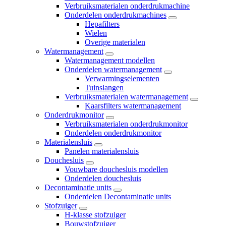
Verbruiksmaterialen onderdrukmachine
Onderdelen onderdrukmachines
Hepafilters
Wielen
Overige materialen
Watermanagement
Watermanagement modellen
Onderdelen watermanagement
Verwarmingselementen
Tuinslangen
Verbruiksmaterialen watermanagement
Kaarsfilters watermanagement
Onderdrukmonitor
Verbruiksmaterialen onderdrukmonitor
Onderdelen onderdrukmonitor
Materialensluis
Panelen materialensluis
Douchesluis
Vouwbare douchesluis modellen
Onderdelen douchesluis
Decontaminatie units
Onderdelen Decontaminatie units
Stofzuiger
H-klasse stofzuiger
Bouwstofzuiger