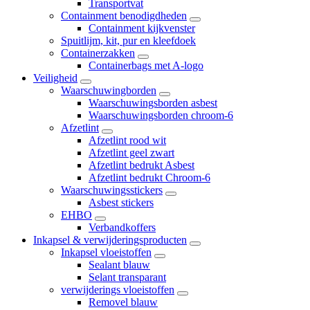
Transportvat
Containment benodigdheden
Containment kijkvenster
Spuitlijm, kit, pur en kleefdoek
Containerzakken
Containerbags met A-logo
Veiligheid
Waarschuwingborden
Waarschuwingsborden asbest
Waarschuwingsborden chroom-6
Afzetlint
Afzetlint rood wit
Afzetlint geel zwart
Afzetlint bedrukt Asbest
Afzetlint bedrukt Chroom-6
Waarschuwingsstickers
Asbest stickers
EHBO
Verbandkoffers
Inkapsel & verwijderingsproducten
Inkapsel vloeistoffen
Sealant blauw
Selant transparant
verwijderings vloeistoffen
Removel blauw