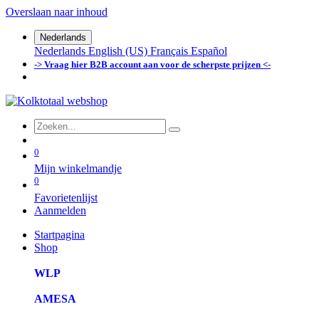
Overslaan naar inhoud
Nederlands
Nederlands
English (US)
Français
Español
-> Vraag hier B2B account aan voor de scherpste prijzen <-
0
Mijn winkelmandje
0
Favorietenlijst
Aanmelden
Startpagina
Shop
WLP
AMESA