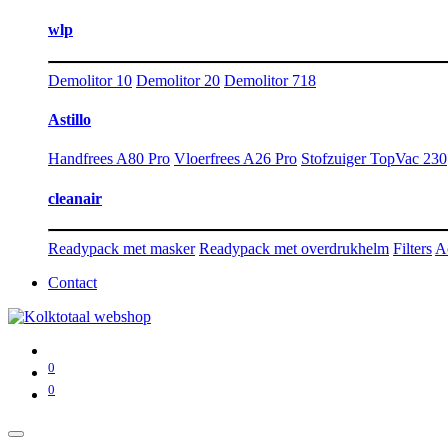
wlp
Demolitor 10
Demolitor 20
Demolitor 718
Astillo
Handfrees A80 Pro
Vloerfrees A26 Pro
Stofzuiger TopVac 230
cleanair
Readypack met masker
Readypack met overdrukhelm
Filters
A
Contact
0
0