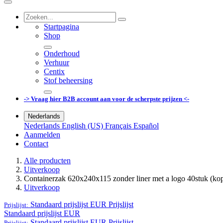
Startpagina
Shop
Onderhoud
Verhuur
Centix
Stof beheersing
-> Vraag hier B2B account aan voor de scherpste prijzen <-
Nederlands
Nederlands
English (US)
Français
Español
Aanmelden
Contact
Alle producten
Uitverkoop
Containerzak 620x240x115 zonder liner met a logo 40stuk (kop
Uitverkoop
Standaard prijslijst EUR
Prijslijst
Prijslijst:
Standaard prijslijst EUR
Standaard prijslijst EUR
Prijslijst
Prijslijst: