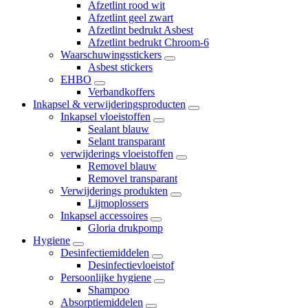
Afzetlint rood wit
Afzetlint geel zwart
Afzetlint bedrukt Asbest
Afzetlint bedrukt Chroom-6
Waarschuwingsstickers
Asbest stickers
EHBO
Verbandkoffers
Inkapsel & verwijderingsproducten
Inkapsel vloeistoffen
Sealant blauw
Selant transparant
verwijderings vloeistoffen
Removel blauw
Removel transparant
Verwijderings produkten
Lijmoplossers
Inkapsel accessoires
Gloria drukpomp
Hygiene
Desinfectiemiddelen
Desinfectievloeistof
Persoonlijke hygiene
Shampoo
Absorptiemiddelen