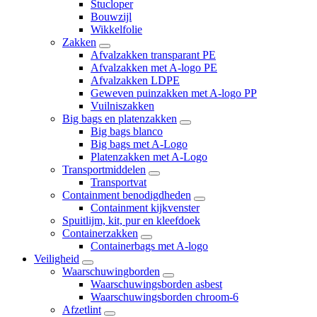
Stucloper
Bouwzijl
Wikkelfolie
Zakken
Afvalzakken transparant PE
Afvalzakken met A-logo PE
Afvalzakken LDPE
Geweven puinzakken met A-logo PP
Vuilniszakken
Big bags en platenzakken
Big bags blanco
Big bags met A-Logo
Platenzakken met A-Logo
Transportmiddelen
Transportvat
Containment benodigdheden
Containment kijkvenster
Spuitlijm, kit, pur en kleefdoek
Containerzakken
Containerbags met A-logo
Veiligheid
Waarschuwingborden
Waarschuwingsborden asbest
Waarschuwingsborden chroom-6
Afzetlint