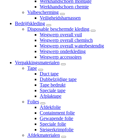
Werkhandschoen montage
Werkhandschoen chemie
Valbescherming
Veiligheidsharnassen
Bedrijfskleding
Disposable beschermde kleding
Wegwerp overall vuil
Wegwerp overall chemisch
Wegwerp overall waterbestendig
Wegwerp onderkleding
Wegwerp accessoires
Verpakkingsmaterialen
Tape
Duct tape
Dubbelzijdige tape
Tape bedrukt
Speciale tape
Afplaktape
Folies
Afdekfolie
Containment folie
Gewapende folie
Speciale folie
Steigerkrimpfolie
Afdekmaterialen