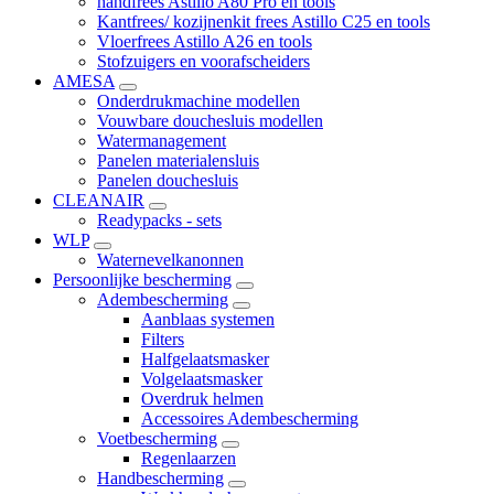
handfrees Astillo A80 Pro en tools
Kantfrees/ kozijnenkit frees Astillo C25 en tools
Vloerfrees Astillo A26 en tools
Stofzuigers en voorafscheiders
AMESA
Onderdrukmachine modellen
Vouwbare douchesluis modellen
Watermanagement
Panelen materialensluis
Panelen douchesluis
CLEANAIR
Readypacks - sets
WLP
Waternevelkanonnen
Persoonlijke bescherming
Adembescherming
Aanblaas systemen
Filters
Halfgelaatsmasker
Volgelaatsmasker
Overdruk helmen
Accessoires Adembescherming
Voetbescherming
Regenlaarzen
Handbescherming