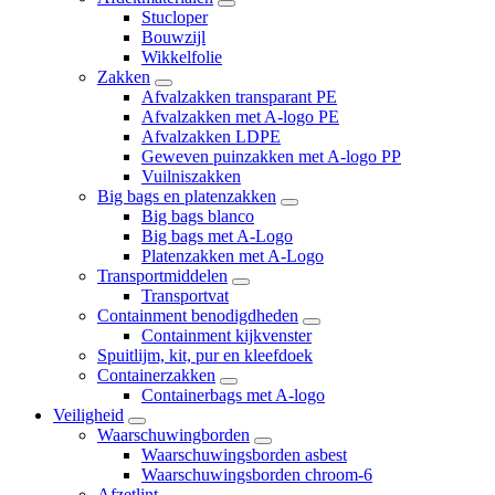
Stucloper
Bouwzijl
Wikkelfolie
Zakken
Afvalzakken transparant PE
Afvalzakken met A-logo PE
Afvalzakken LDPE
Geweven puinzakken met A-logo PP
Vuilniszakken
Big bags en platenzakken
Big bags blanco
Big bags met A-Logo
Platenzakken met A-Logo
Transportmiddelen
Transportvat
Containment benodigdheden
Containment kijkvenster
Spuitlijm, kit, pur en kleefdoek
Containerzakken
Containerbags met A-logo
Veiligheid
Waarschuwingborden
Waarschuwingsborden asbest
Waarschuwingsborden chroom-6
Afzetlint