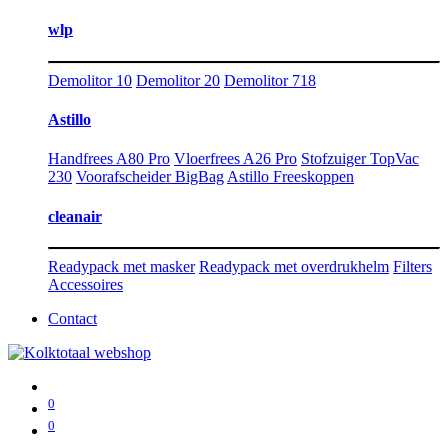
wlp
Demolitor 10
Demolitor 20
Demolitor 718
Astillo
Handfrees A80 Pro
Vloerfrees A26 Pro
Stofzuiger TopVac
230
Voorafscheider BigBag
Astillo Freeskoppen
cleanair
Readypack met masker
Readypack met overdrukhelm
Filters
Accessoires
Contact
0
0