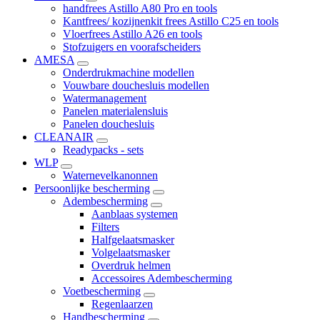
handfrees Astillo A80 Pro en tools
Kantfrees/ kozijnenkit frees Astillo C25 en tools
Vloerfrees Astillo A26 en tools
Stofzuigers en voorafscheiders
AMESA
Onderdrukmachine modellen
Vouwbare douchesluis modellen
Watermanagement
Panelen materialensluis
Panelen douchesluis
CLEANAIR
Readypacks - sets
WLP
Waternevelkanonnen
Persoonlijke bescherming
Adembescherming
Aanblaas systemen
Filters
Halfgelaatsmasker
Volgelaatsmasker
Overdruk helmen
Accessoires Adembescherming
Voetbescherming
Regenlaarzen
Handbescherming