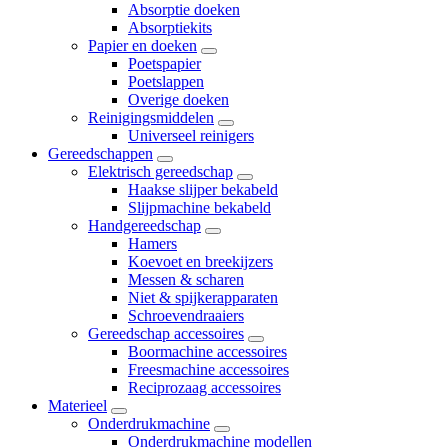
Absorptie doeken
Absorptiekits
Papier en doeken
Poetspapier
Poetslappen
Overige doeken
Reinigingsmiddelen
Universeel reinigers
Gereedschappen
Elektrisch gereedschap
Haakse slijper bekabeld
Slijpmachine bekabeld
Handgereedschap
Hamers
Koevoet en breekijzers
Messen & scharen
Niet & spijkerapparaten
Schroevendraaiers
Gereedschap accessoires
Boormachine accessoires
Freesmachine accessoires
Reciprozaag accessoires
Materieel
Onderdrukmachine
Onderdrukmachine modellen