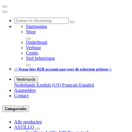
Startpagina
Shop
Onderhoud
Verhuur
Centix
Stof beheersing
-> Vraag hier B2B account aan voor de scherpste prijzen <-
Nederlands
Nederlands
English (US)
Français
Español
Aanmelden
Contact
Categorieën
Alle producten
ASTILLO