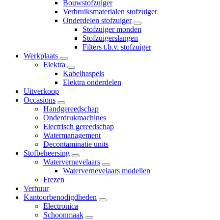
Bouwstofzuiger
Verbruiksmaterialen stofzuiger
Onderdelen stofzuiger
Stofzuiger monden
Stofzuigerslangen
Filters t.b.v. stofzuiger
Werkplaats
Elektra
Kabelhaspels
Elektra onderdelen
Uitverkoop
Occasions
Handgereedschap
Onderdrukmachines
Electrisch gereedschap
Watermanagement
Decontaminatie units
Stofbeheersing
Watervernevelaars
Watervernevelaars modellen
Frezen
Verhuur
Kantoorbenodigdheden
Electronica
Schoonmaak