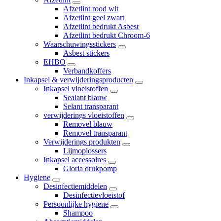
Afzetlint rood wit
Afzetlint geel zwart
Afzetlint bedrukt Asbest
Afzetlint bedrukt Chroom-6
Waarschuwingsstickers
Asbest stickers
EHBO
Verbandkoffers
Inkapsel & verwijderingsproducten
Inkapsel vloeistoffen
Sealant blauw
Selant transparant
verwijderings vloeistoffen
Removel blauw
Removel transparant
Verwijderings produkten
Lijmoplossers
Inkapsel accessoires
Gloria drukpomp
Hygiene
Desinfectiemiddelen
Desinfectievloeistof
Persoonlijke hygiene
Shampoo