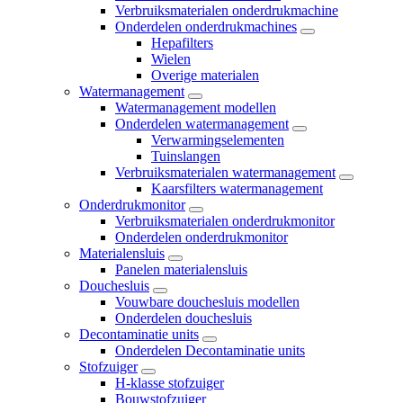
Verbruiksmaterialen onderdrukmachine
Onderdelen onderdrukmachines
Hepafilters
Wielen
Overige materialen
Watermanagement
Watermanagement modellen
Onderdelen watermanagement
Verwarmingselementen
Tuinslangen
Verbruiksmaterialen watermanagement
Kaarsfilters watermanagement
Onderdrukmonitor
Verbruiksmaterialen onderdrukmonitor
Onderdelen onderdrukmonitor
Materialensluis
Panelen materialensluis
Douchesluis
Vouwbare douchesluis modellen
Onderdelen douchesluis
Decontaminatie units
Onderdelen Decontaminatie units
Stofzuiger
H-klasse stofzuiger
Bouwstofzuiger