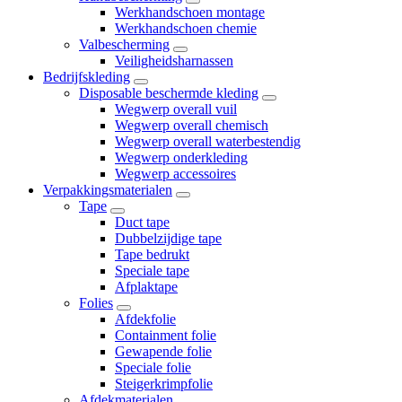
Werkhandschoen montage
Werkhandschoen chemie
Valbescherming
Veiligheidsharnassen
Bedrijfskleding
Disposable beschermde kleding
Wegwerp overall vuil
Wegwerp overall chemisch
Wegwerp overall waterbestendig
Wegwerp onderkleding
Wegwerp accessoires
Verpakkingsmaterialen
Tape
Duct tape
Dubbelzijdige tape
Tape bedrukt
Speciale tape
Afplaktape
Folies
Afdekfolie
Containment folie
Gewapende folie
Speciale folie
Steigerkrimpfolie
Afdekmaterialen