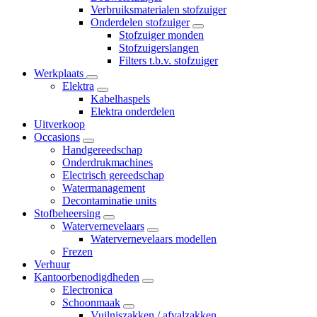
Verbruiksmaterialen stofzuiger
Onderdelen stofzuiger
Stofzuiger monden
Stofzuigerslangen
Filters t.b.v. stofzuiger
Werkplaats
Elektra
Kabelhaspels
Elektra onderdelen
Uitverkoop
Occasions
Handgereedschap
Onderdrukmachines
Electrisch gereedschap
Watermanagement
Decontaminatie units
Stofbeheersing
Watervernevelaars
Watervernevelaars modellen
Frezen
Verhuur
Kantoorbenodigdheden
Electronica
Schoonmaak
Vuilniszakken / afvalzakken