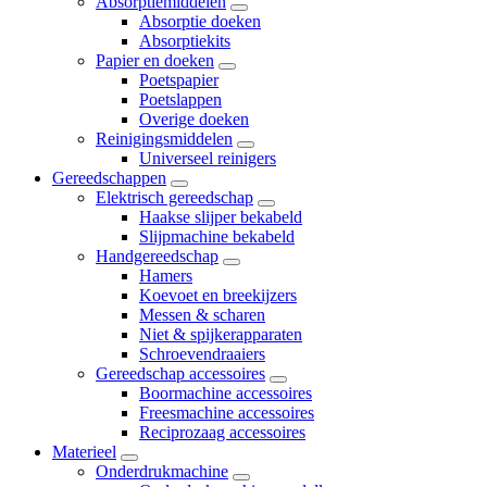
Absorptiemiddelen
Absorptie doeken
Absorptiekits
Papier en doeken
Poetspapier
Poetslappen
Overige doeken
Reinigingsmiddelen
Universeel reinigers
Gereedschappen
Elektrisch gereedschap
Haakse slijper bekabeld
Slijpmachine bekabeld
Handgereedschap
Hamers
Koevoet en breekijzers
Messen & scharen
Niet & spijkerapparaten
Schroevendraaiers
Gereedschap accessoires
Boormachine accessoires
Freesmachine accessoires
Reciprozaag accessoires
Materieel
Onderdrukmachine