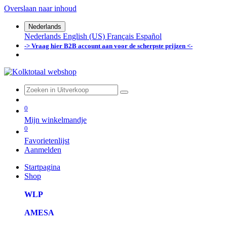
Overslaan naar inhoud
Nederlands
Nederlands
English (US)
Français
Español
-> Vraag hier B2B account aan voor de scherpste prijzen <-
0
Mijn winkelmandje
0
Favorietenlijst
Aanmelden
Startpagina
Shop
WLP
AMESA