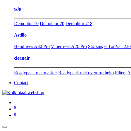
wlp
Demolitor 10
Demolitor 20
Demolitor 718
Astillo
Handfrees A80 Pro
Vloerfrees A26 Pro
Stofzuiger TopVac 230
cleanair
Readypack met masker
Readypack met overdrukhelm
Filters
A
Contact
0
0