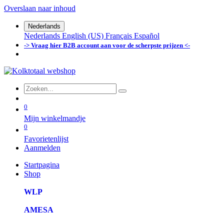
Overslaan naar inhoud
Nederlands
Nederlands
English (US)
Français
Español
-> Vraag hier B2B account aan voor de scherpste prijzen <-
0
Mijn winkelmandje
0
Favorietenlijst
Aanmelden
Startpagina
Shop
WLP
AMESA