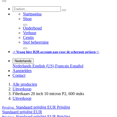
Startpagina
Shop
Onderhoud
Verhuur
Centix
Stof beheersing
-> Vraag hier B2B account aan voor de scherpste prijzen <-
Nederlands
Nederlands
English (US)
Français
Español
Aanmelden
Contact
Alle producten
Uitverkoop
Filterkaars 20 inch 10 micron P2, 600 stuks
Uitverkoop
Standaard prijslijst EUR
Prijslijst
Prijslijst:
Standaard prijslijst EUR
Standaard prijslijst EUR
Prijslijst
Prijslijst: