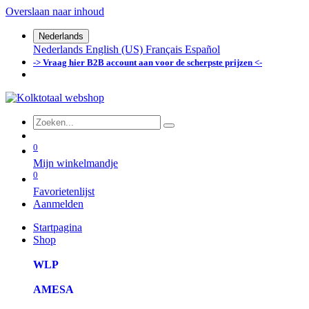
Overslaan naar inhoud
Nederlands
Nederlands
English (US)
Français
Español
-> Vraag hier B2B account aan voor de scherpste prijzen <-
0
Mijn winkelmandje
0
Favorietenlijst
Aanmelden
Startpagina
Shop
WLP
AMESA