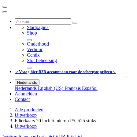
Startpagina
Shop
Onderhoud
Verhuur
Centix
Stof beheersing
-> Vraag hier B2B account aan voor de scherpste prijzen <-
Nederlands
Nederlands
English (US)
Français
Español
Aanmelden
Contact
Alle producten
Uitverkoop
Filterkaars 20 inch 5 micron P5, 525 stuks
Uitverkoop
Standaard prijslijst EUR
Prijslijst
Prijslijst: