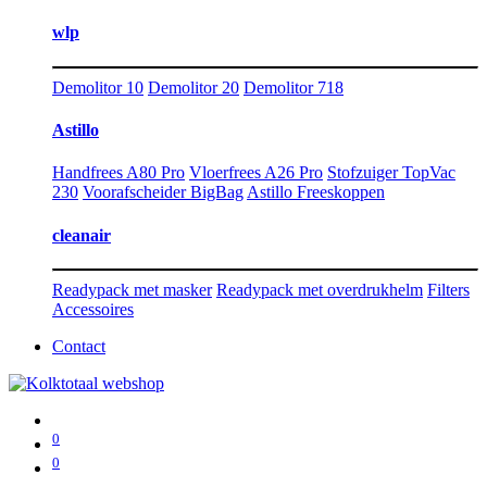
wlp
Demolitor 10
Demolitor 20
Demolitor 718
Astillo
Handfrees A80 Pro
Vloerfrees A26 Pro
Stofzuiger TopVac
230
Voorafscheider BigBag
Astillo Freeskoppen
cleanair
Readypack met masker
Readypack met overdrukhelm
Filters
Accessoires
Contact
0
0