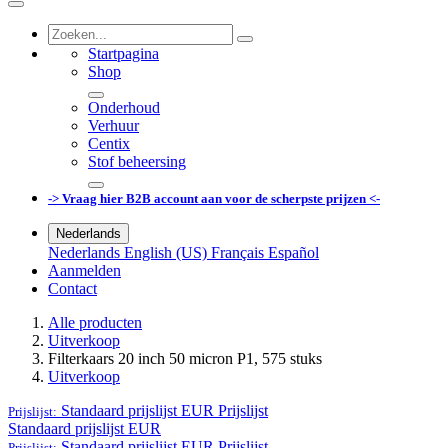
Startpagina
Shop
Onderhoud
Verhuur
Centix
Stof beheersing
-> Vraag hier B2B account aan voor de scherpste prijzen <-
Nederlands
Nederlands
English (US)
Français
Español
Aanmelden
Contact
Alle producten
Uitverkoop
Filterkaars 20 inch 50 micron P1, 575 stuks
Uitverkoop
Standaard prijslijst EUR
Prijslijst
Prijslijst:
Standaard prijslijst EUR
Standaard prijslijst EUR
Prijslijst
Prijslijst: