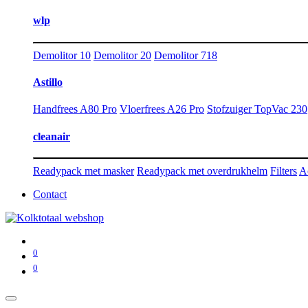
wlp
Demolitor 10
Demolitor 20
Demolitor 718
Astillo
Handfrees A80 Pro
Vloerfrees A26 Pro
Stofzuiger TopVac 230
cleanair
Readypack met masker
Readypack met overdrukhelm
Filters
A
Contact
0
0