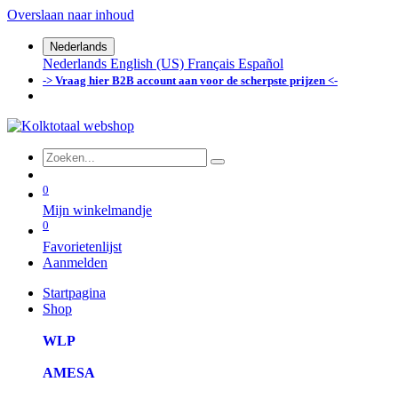
Overslaan naar inhoud
Nederlands
Nederlands
English (US)
Français
Español
-> Vraag hier B2B account aan voor de scherpste prijzen <-
0
Mijn winkelmandje
0
Favorietenlijst
Aanmelden
Startpagina
Shop
WLP
AMESA