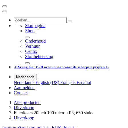
Startpagina
Shop
Onderhoud
Verhuur
Centix
Stof beheersing
-> Vraag hier B2B account aan voor de scherpste prijzen <-
Nederlands
Nederlands
English (US)
Français
Español
Aanmelden
Contact
Alle producten
Uitverkoop
Filterkaars 20inch 100 micron P3, 650 stuks
Uitverkoop
Standaard prijslijst EUR
Prijslijst
Prijslijst: