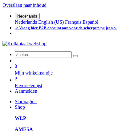
Overslaan naar inhoud
Nederlands
Nederlands
English (US)
Français
Español
-> Vraag hier B2B account aan voor de scherpste prijzen <-
0
Mijn winkelmandje
0
Favorietenlijst
Aanmelden
Startpagina
Shop
WLP
AMESA