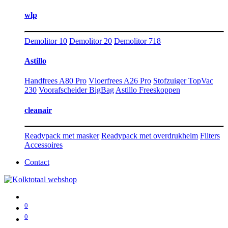
wlp
Demolitor 10
Demolitor 20
Demolitor 718
Astillo
Handfrees A80 Pro
Vloerfrees A26 Pro
Stofzuiger TopVac
230
Voorafscheider BigBag
Astillo Freeskoppen
cleanair
Readypack met masker
Readypack met overdrukhelm
Filters
Accessoires
Contact
0
0