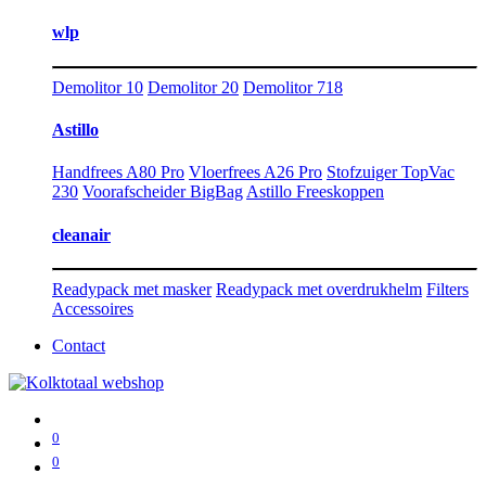
wlp
Demolitor 10
Demolitor 20
Demolitor 718
Astillo
Handfrees A80 Pro
Vloerfrees A26 Pro
Stofzuiger TopVac
230
Voorafscheider BigBag
Astillo Freeskoppen
cleanair
Readypack met masker
Readypack met overdrukhelm
Filters
Accessoires
Contact
0
0