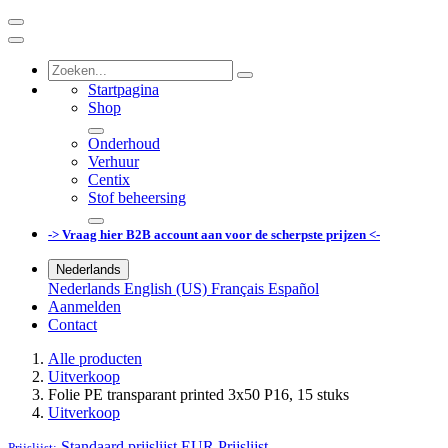
Startpagina
Shop
Onderhoud
Verhuur
Centix
Stof beheersing
-> Vraag hier B2B account aan voor de scherpste prijzen <-
Nederlands
Nederlands
English (US)
Français
Español
Aanmelden
Contact
Alle producten
Uitverkoop
Folie PE transparant printed 3x50 P16, 15 stuks
Uitverkoop
Standaard prijslijst EUR
Prijslijst
Prijslijst: