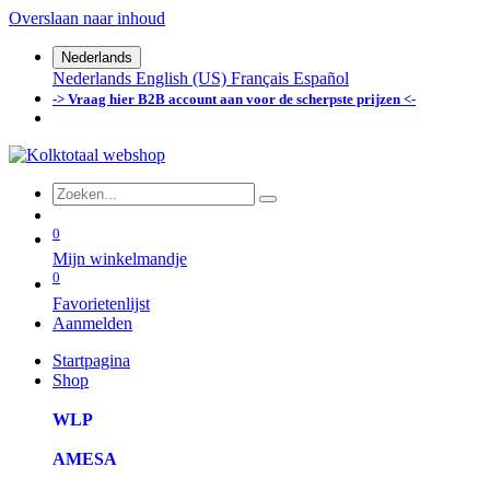
Overslaan naar inhoud
Nederlands
Nederlands
English (US)
Français
Español
-> Vraag hier B2B account aan voor de scherpste prijzen <-
0
Mijn winkelmandje
0
Favorietenlijst
Aanmelden
Startpagina
Shop
WLP
AMESA