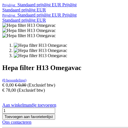
Standaard prijslijst EUR
Prijslijst
Prijslijst:
Standaard prijslijst EUR
Standaard prijslijst EUR
Prijslijst
Prijslijst:
Standaard prijslijst EUR
Hepa filter H13 Omegavac
(0 beoordeling)
€
0,00
€
0,00
(Exclusief btw)
€
78,00
(Exclusief btw)
Aan winkelmandje toevoegen
Toevoegen aan favorietenlijst
Ons contacteren