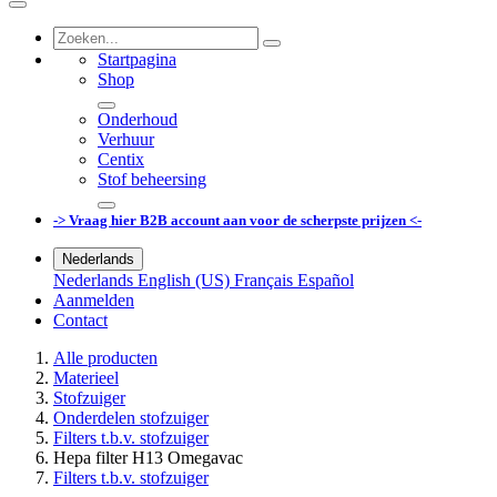
Startpagina
Shop
Onderhoud
Verhuur
Centix
Stof beheersing
-> Vraag hier B2B account aan voor de scherpste prijzen <-
Nederlands
Nederlands
English (US)
Français
Español
Aanmelden
Contact
Alle producten
Materieel
Stofzuiger
Onderdelen stofzuiger
Filters t.b.v. stofzuiger
Hepa filter H13 Omegavac
Filters t.b.v. stofzuiger