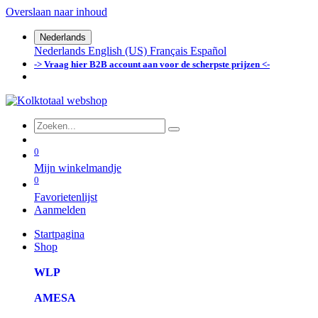
Overslaan naar inhoud
Nederlands
Nederlands
English (US)
Français
Español
-> Vraag hier B2B account aan voor de scherpste prijzen <-
0
Mijn winkelmandje
0
Favorietenlijst
Aanmelden
Startpagina
Shop
WLP
AMESA