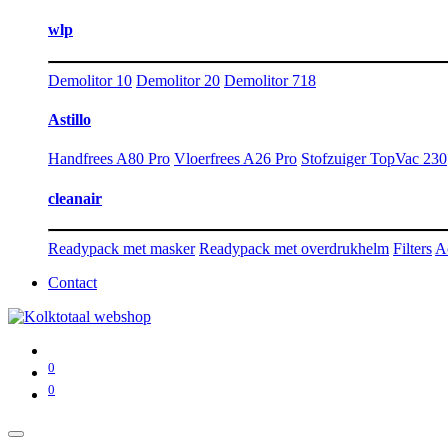
wlp
Demolitor 10
Demolitor 20
Demolitor 718
Astillo
Handfrees A80 Pro
Vloerfrees A26 Pro
Stofzuiger TopVac 230
cleanair
Readypack met masker
Readypack met overdrukhelm
Filters
A
Contact
0
0