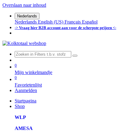
Overslaan naar inhoud
Nederlands
Nederlands
English (US)
Français
Español
-> Vraag hier B2B account aan voor de scherpste prijzen <-
0
Mijn winkelmandje
0
Favorietenlijst
Aanmelden
Startpagina
Shop
WLP
AMESA