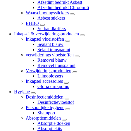
Afzetlint bedrukt Asbest
Afzetlint bedrukt Chroom-6
Waarschuwingsstickers
Asbest stickers
EHBO
Verbandkoffers
Inkapsel & verwijderingsproducten
Inkapsel vloeistoffen
Sealant blauw
Selant transparant
verwijderings vloeistoffen
Removel blauw
Removel transparant
Verwijderings produkten
Lijmoplossers
Inkapsel accessoires
Gloria drukpomp
Hygiene
Desinfectiemiddelen
Desinfectievloeistof
Persoonlijke hygiene
Shampoo
Absorptiemiddelen
Absorptie doeken
Absorptiekits