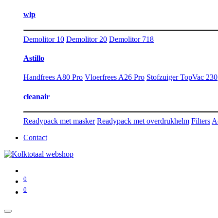
wlp
Demolitor 10
Demolitor 20
Demolitor 718
Astillo
Handfrees A80 Pro
Vloerfrees A26 Pro
Stofzuiger TopVac 230
cleanair
Readypack met masker
Readypack met overdrukhelm
Filters
A
Contact
0
0