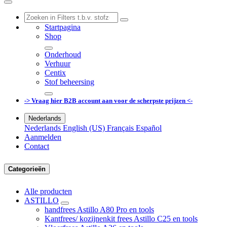
Startpagina
Shop
Onderhoud
Verhuur
Centix
Stof beheersing
-> Vraag hier B2B account aan voor de scherpste prijzen <-
Nederlands
Nederlands
English (US)
Français
Español
Aanmelden
Contact
Categorieën
Alle producten
ASTILLO
handfrees Astillo A80 Pro en tools
Kantfrees/ kozijnenkit frees Astillo C25 en tools