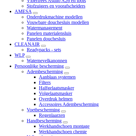
Vloerfrees Astillo A26 en tools
Stofzuigers en voorafscheiders
AMESA
Onderdrukmachine modellen
Vouwbare douchesluis modellen
Watermanagement
Panelen materialensluis
Panelen douchesluis
CLEANAIR
Readypacks - sets
WLP
Waternevelkanonnen
Persoonlijke bescherming
Adembescherming
Aanblaas systemen
Filters
Halfgelaatsmasker
Volgelaatsmasker
Overdruk helmen
Accessoires Adembescherming
Voetbescherming
Regenlaarzen
Handbescherming
Werkhandschoen montage
Werkhandschoen chemie