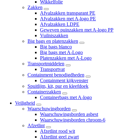
Wikkelfolie
Zakken
Afvalzakken transparant PE
Afvalzakken met A-logo PE
Afvalzakken LDPE
Geweven puinzakken met A-logo PP
Vuilniszakken
Big bags en platenzakken
Big bags blanco
Big bags met A-Logo
Platenzakken met A-Logo
Transportmiddelen
Transportvat
Containment benodigdheden
Containment kijkvenster
Spuitlijm, kit, pur en kleefdoek
Containerzakken
Containerbags met A-logo
Veiligheid
Waarschuwingborden
Waarschuwingsborden asbest
Waarschuwingsborden chroom-6
Afzetlint
Afzetlint rood wit
Afzetlint geel zwart