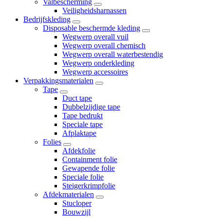
Valbescherming
Veiligheidsharnassen
Bedrijfskleding
Disposable beschermde kleding
Wegwerp overall vuil
Wegwerp overall chemisch
Wegwerp overall waterbestendig
Wegwerp onderkleding
Wegwerp accessoires
Verpakkingsmaterialen
Tape
Duct tape
Dubbelzijdige tape
Tape bedrukt
Speciale tape
Afplaktape
Folies
Afdekfolie
Containment folie
Gewapende folie
Speciale folie
Steigerkrimpfolie
Afdekmaterialen
Stucloper
Bouwzijl