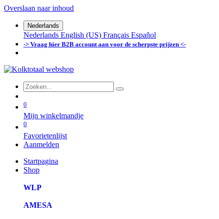
Overslaan naar inhoud
Nederlands
Nederlands
English (US)
Français
Español
-> Vraag hier B2B account aan voor de scherpste prijzen <-
0
Mijn winkelmandje
0
Favorietenlijst
Aanmelden
Startpagina
Shop
WLP
AMESA