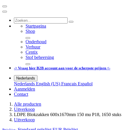
Startpagina
Shop
Onderhoud
Verhuur
Centix
Stof beheersing
-> Vraag hier B2B account aan voor de scherpste prijzen <-
Nederlands
Nederlands
English (US)
Français
Español
Aanmelden
Contact
Alle producten
Uitverkoop
LDPE Blokzakken 600x1670mm 150 mu P18, 1650 stuks
Uitverkoop
Standaard prijslijst EUR
Prijslijst
Prijslijst: