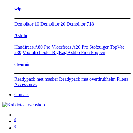
wlp
Demolitor 10
Demolitor 20
Demolitor 718
Astillo
Handfrees A80 Pro
Vloerfrees A26 Pro
Stofzuiger TopVac
230
Voorafscheider BigBag
Astillo Freeskoppen
cleanair
Readypack met masker
Readypack met overdrukhelm
Filters
Accessoires
Contact
0
0