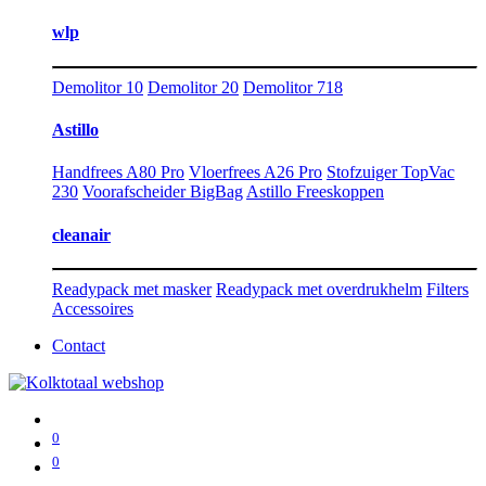
wlp
Demolitor 10
Demolitor 20
Demolitor 718
Astillo
Handfrees A80 Pro
Vloerfrees A26 Pro
Stofzuiger TopVac
230
Voorafscheider BigBag
Astillo Freeskoppen
cleanair
Readypack met masker
Readypack met overdrukhelm
Filters
Accessoires
Contact
0
0