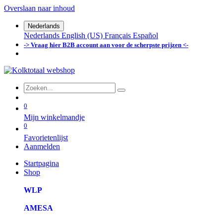
Overslaan naar inhoud
Nederlands
Nederlands
English (US)
Français
Español
-> Vraag hier B2B account aan voor de scherpste prijzen <-
0
Mijn winkelmandje
0
Favorietenlijst
Aanmelden
Startpagina
Shop
WLP
AMESA