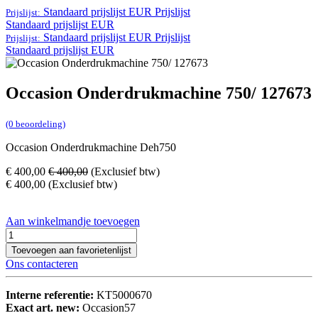
Standaard prijslijst EUR
Prijslijst
Prijslijst:
Standaard prijslijst EUR
Standaard prijslijst EUR
Prijslijst
Prijslijst:
Standaard prijslijst EUR
Occasion Onderdrukmachine 750/ 127673
(0 beoordeling)
Occasion Onderdrukmachine Deh750
€
400,00
€
400,00
(Exclusief btw)
€
400,00
(Exclusief btw)
Aan winkelmandje toevoegen
Toevoegen aan favorietenlijst
Ons contacteren
Interne referentie:
KT5000670
Exact art. new:
Occasion57