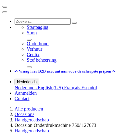
Startpagina
Shop
Onderhoud
Verhuur
Centix
Stof beheersing
-> Vraag hier B2B account aan voor de scherpste prijzen <-
Nederlands
Nederlands
English (US)
Français
Español
Aanmelden
Contact
Alle producten
Occasions
Handgereedschap
Occasion Onderdrukmachine 750/ 127673
Handgereedschap