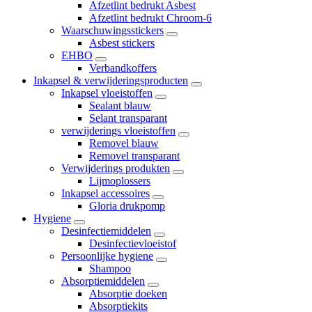
Afzetlint bedrukt Asbest
Afzetlint bedrukt Chroom-6
Waarschuwingsstickers
Asbest stickers
EHBO
Verbandkoffers
Inkapsel & verwijderingsproducten
Inkapsel vloeistoffen
Sealant blauw
Selant transparant
verwijderings vloeistoffen
Removel blauw
Removel transparant
Verwijderings produkten
Lijmoplossers
Inkapsel accessoires
Gloria drukpomp
Hygiene
Desinfectiemiddelen
Desinfectievloeistof
Persoonlijke hygiene
Shampoo
Absorptiemiddelen
Absorptie doeken
Absorptiekits