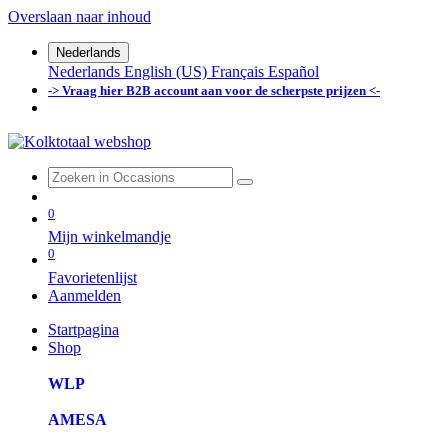
Overslaan naar inhoud
Nederlands
Nederlands
English (US)
Français
Español
-> Vraag hier B2B account aan voor de scherpste prijzen <-
0
Mijn winkelmandje
0
Favorietenlijst
Aanmelden
Startpagina
Shop
WLP
AMESA