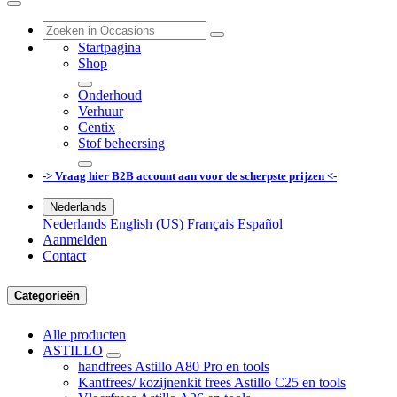
Startpagina
Shop
Onderhoud
Verhuur
Centix
Stof beheersing
-> Vraag hier B2B account aan voor de scherpste prijzen <-
Nederlands
Nederlands
English (US)
Français
Español
Aanmelden
Contact
Categorieën
Alle producten
ASTILLO
handfrees Astillo A80 Pro en tools
Kantfrees/ kozijnenkit frees Astillo C25 en tools