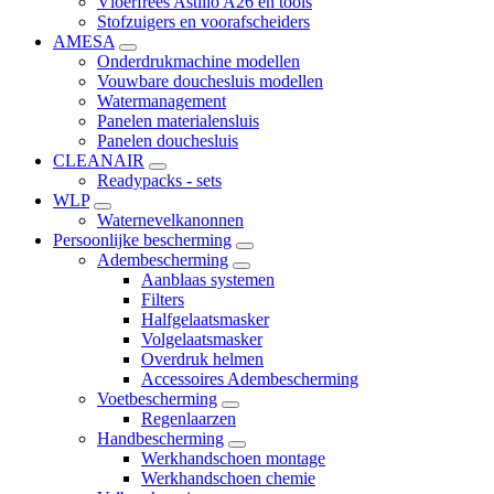
Vloerfrees Astillo A26 en tools
Stofzuigers en voorafscheiders
AMESA
Onderdrukmachine modellen
Vouwbare douchesluis modellen
Watermanagement
Panelen materialensluis
Panelen douchesluis
CLEANAIR
Readypacks - sets
WLP
Waternevelkanonnen
Persoonlijke bescherming
Adembescherming
Aanblaas systemen
Filters
Halfgelaatsmasker
Volgelaatsmasker
Overdruk helmen
Accessoires Adembescherming
Voetbescherming
Regenlaarzen
Handbescherming
Werkhandschoen montage
Werkhandschoen chemie