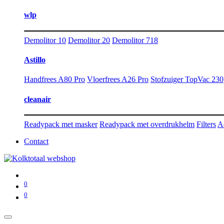
wlp
Demolitor 10
Demolitor 20
Demolitor 718
Astillo
Handfrees A80 Pro
Vloerfrees A26 Pro
Stofzuiger TopVac 230
cleanair
Readypack met masker
Readypack met overdrukhelm
Filters
A
Contact
0
0