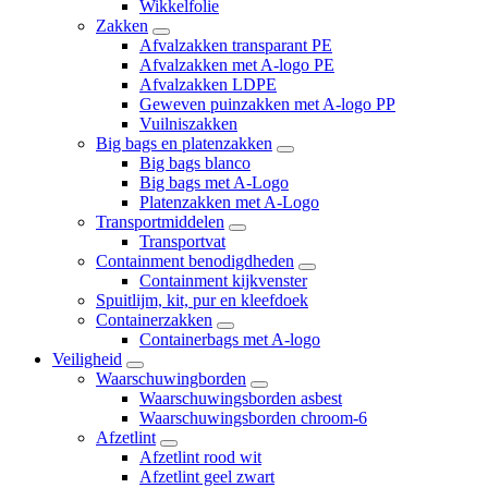
Wikkelfolie
Zakken
Afvalzakken transparant PE
Afvalzakken met A-logo PE
Afvalzakken LDPE
Geweven puinzakken met A-logo PP
Vuilniszakken
Big bags en platenzakken
Big bags blanco
Big bags met A-Logo
Platenzakken met A-Logo
Transportmiddelen
Transportvat
Containment benodigdheden
Containment kijkvenster
Spuitlijm, kit, pur en kleefdoek
Containerzakken
Containerbags met A-logo
Veiligheid
Waarschuwingborden
Waarschuwingsborden asbest
Waarschuwingsborden chroom-6
Afzetlint
Afzetlint rood wit
Afzetlint geel zwart