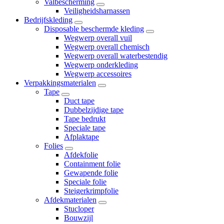
Valbescherming
Veiligheidsharnassen
Bedrijfskleding
Disposable beschermde kleding
Wegwerp overall vuil
Wegwerp overall chemisch
Wegwerp overall waterbestendig
Wegwerp onderkleding
Wegwerp accessoires
Verpakkingsmaterialen
Tape
Duct tape
Dubbelzijdige tape
Tape bedrukt
Speciale tape
Afplaktape
Folies
Afdekfolie
Containment folie
Gewapende folie
Speciale folie
Steigerkrimpfolie
Afdekmaterialen
Stucloper
Bouwzijl