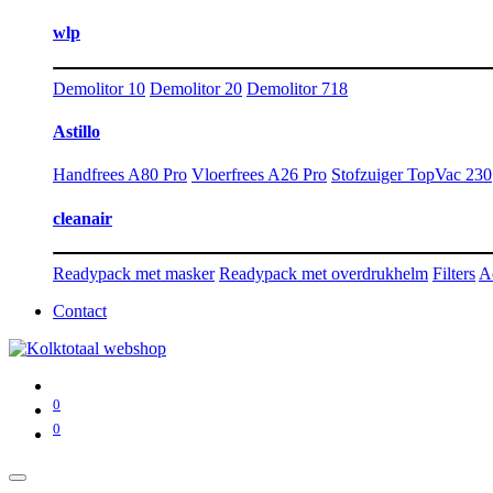
wlp
Demolitor 10
Demolitor 20
Demolitor 718
Astillo
Handfrees A80 Pro
Vloerfrees A26 Pro
Stofzuiger TopVac 230
cleanair
Readypack met masker
Readypack met overdrukhelm
Filters
A
Contact
0
0