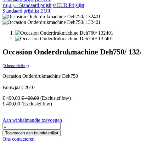
Standaard prijslijst EUR
Prijslijst
Prijslijst:
Standaard prijslijst EUR
Occasion Onderdrukmachine Deh750/ 132
(0 beoordeling)
Occasion Onderdrukmachine Deh750
Bouwjaar: 2010
€
400,00
€
400,00
(Exclusief btw)
€
400,00
(Exclusief btw)
Aan winkelmandje toevoegen
Toevoegen aan favorietenlijst
Ons contacteren