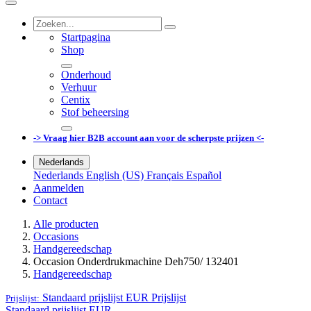
Startpagina
Shop
Onderhoud
Verhuur
Centix
Stof beheersing
-> Vraag hier B2B account aan voor de scherpste prijzen <-
Nederlands
Nederlands
English (US)
Français
Español
Aanmelden
Contact
Alle producten
Occasions
Handgereedschap
Occasion Onderdrukmachine Deh750/ 132401
Handgereedschap
Standaard prijslijst EUR
Prijslijst
Prijslijst:
Standaard prijslijst EUR