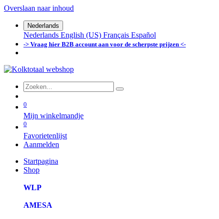
Overslaan naar inhoud
Nederlands
Nederlands
English (US)
Français
Español
-> Vraag hier B2B account aan voor de scherpste prijzen <-
0
Mijn winkelmandje
0
Favorietenlijst
Aanmelden
Startpagina
Shop
WLP
AMESA