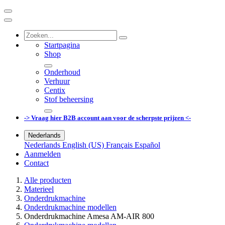
Startpagina
Shop
Onderhoud
Verhuur
Centix
Stof beheersing
-> Vraag hier B2B account aan voor de scherpste prijzen <-
Nederlands
Nederlands
English (US)
Français
Español
Aanmelden
Contact
Alle producten
Materieel
Onderdrukmachine
Onderdrukmachine modellen
Onderdrukmachine Amesa AM-AIR 800