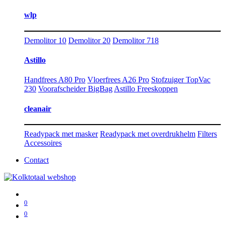
wlp
Demolitor 10
Demolitor 20
Demolitor 718
Astillo
Handfrees A80 Pro
Vloerfrees A26 Pro
Stofzuiger TopVac
230
Voorafscheider BigBag
Astillo Freeskoppen
cleanair
Readypack met masker
Readypack met overdrukhelm
Filters
Accessoires
Contact
0
0