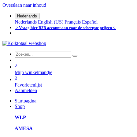
Overslaan naar inhoud
Nederlands
Nederlands
English (US)
Français
Español
-> Vraag hier B2B account aan voor de scherpste prijzen <-
0
Mijn winkelmandje
0
Favorietenlijst
Aanmelden
Startpagina
Shop
WLP
AMESA