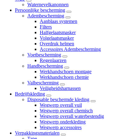
Waternevelkanonnen
Persoonlijke bescherming
Adembescherming
Aanblaas systemen
Filters
Halfgelaatsmasker
Volgelaatsmasker
Overdruk helmen
Accessoires Adembescherming
Voetbescherming
Regenlaarzen
Handbescherming
Werkhandschoen montage
Werkhandschoen chemie
Valbescherming
Veiligheidsharnassen
Bedrijfskleding
Disposable beschermde kleding
Wegwerp overall vuil
Wegwerp overall chemisch
Wegwerp overall waterbestendig
Wegwerp onderkleding
Wegwerp accessoires
Verpakkingsmaterialen
Tape