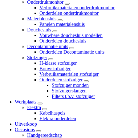
Onderdrukmonitor
Verbruiksmaterialen onderdrukmonitor
Onderdelen onderdrukmonitor
Materialensluis
Panelen materialensluis
Douchesluis
Vouwbare douchesluis modellen
Onderdelen douchesluis
Decontaminatie units
Onderdelen Decontaminatie units
Stofzuiger
H-klasse stofzuiger
Bouwstofzuiger
Verbruiksmaterialen stofzuiger
Onderdelen stofzuiger
Stofzuiger monden
Stofzuigerslangen
Filters t.b.v. stofzuiger
Werkplaats
Elektra
Kabelhaspels
Elektra onderdelen
Uitverkoop
Occasions
Handgereedschap