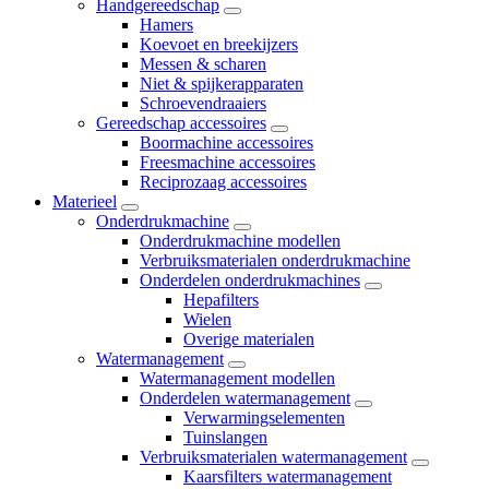
Handgereedschap
Hamers
Koevoet en breekijzers
Messen & scharen
Niet & spijkerapparaten
Schroevendraaiers
Gereedschap accessoires
Boormachine accessoires
Freesmachine accessoires
Reciprozaag accessoires
Materieel
Onderdrukmachine
Onderdrukmachine modellen
Verbruiksmaterialen onderdrukmachine
Onderdelen onderdrukmachines
Hepafilters
Wielen
Overige materialen
Watermanagement
Watermanagement modellen
Onderdelen watermanagement
Verwarmingselementen
Tuinslangen
Verbruiksmaterialen watermanagement
Kaarsfilters watermanagement