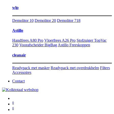
wlp
Demolitor 10
Demolitor 20
Demolitor 718
Astillo
Handfrees A80 Pro
Vloerfrees A26 Pro
Stofzuiger TopVac
230
Voorafscheider BigBag
Astillo Freeskoppen
cleanair
Readypack met masker
Readypack met overdrukhelm
Filters
Accessoires
Contact
0
0