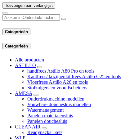
Toevoegen aan verlanglijst
Categorieën
Categorieën
Alle producten
ASTILLO
handfrees Astillo A80 Pro en tools
Kantfrees/ kozijnenkit frees Astillo C25 en tools
Vloerfrees Astillo A26 en tools
Stofzuigers en voorafscheiders
AMESA
Onderdrukmachine modellen
Vouwbare douchesluis modellen
Watermanagement
Panelen materialensluis
Panelen douchesluis
CLEANAIR
Readypacks - sets
WLP