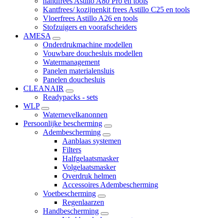
handfrees Astillo A80 Pro en tools
Kantfrees/ kozijnenkit frees Astillo C25 en tools
Vloerfrees Astillo A26 en tools
Stofzuigers en voorafscheiders
AMESA
Onderdrukmachine modellen
Vouwbare douchesluis modellen
Watermanagement
Panelen materialensluis
Panelen douchesluis
CLEANAIR
Readypacks - sets
WLP
Waternevelkanonnen
Persoonlijke bescherming
Adembescherming
Aanblaas systemen
Filters
Halfgelaatsmasker
Volgelaatsmasker
Overdruk helmen
Accessoires Adembescherming
Voetbescherming
Regenlaarzen
Handbescherming