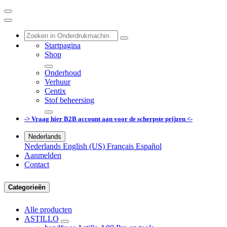
Startpagina
Shop
Onderhoud
Verhuur
Centix
Stof beheersing
-> Vraag hier B2B account aan voor de scherpste prijzen <-
Nederlands
Nederlands
English (US)
Français
Español
Aanmelden
Contact
Categorieën
Alle producten
ASTILLO