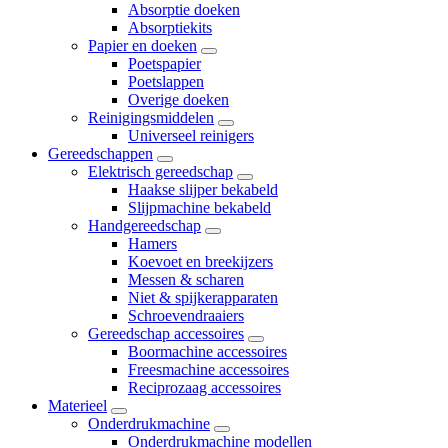
Absorptie doeken
Absorptiekits
Papier en doeken
Poetspapier
Poetslappen
Overige doeken
Reinigingsmiddelen
Universeel reinigers
Gereedschappen
Elektrisch gereedschap
Haakse slijper bekabeld
Slijpmachine bekabeld
Handgereedschap
Hamers
Koevoet en breekijzers
Messen & scharen
Niet & spijkerapparaten
Schroevendraaiers
Gereedschap accessoires
Boormachine accessoires
Freesmachine accessoires
Reciprozaag accessoires
Materieel
Onderdrukmachine
Onderdrukmachine modellen