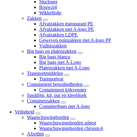
Stucloper
Bouwzijl
Wikkelfolie
Zakken
Afvalzakken transparant PE
Afvalzakken met A-logo PE
Afvalzakken LDPE
Geweven puinzakken met A-logo PP
Vuilniszakken
Big bags en platenzakken
Big bags blanco
Big bags met A-Logo
Platenzakken met A-Logo
Transportmiddelen
Transportvat
Containment benodigdheden
Containment kijkvenster
Spuitlijm, kit, pur en kleefdoek
Containerzakken
Containerbags met A-logo
Veiligheid
Waarschuwingborden
Waarschuwingsborden asbest
Waarschuwingsborden chroom-6
Afzetlint