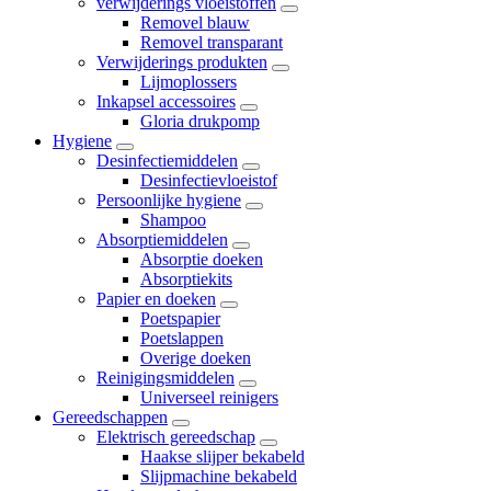
verwijderings vloeistoffen
Removel blauw
Removel transparant
Verwijderings produkten
Lijmoplossers
Inkapsel accessoires
Gloria drukpomp
Hygiene
Desinfectiemiddelen
Desinfectievloeistof
Persoonlijke hygiene
Shampoo
Absorptiemiddelen
Absorptie doeken
Absorptiekits
Papier en doeken
Poetspapier
Poetslappen
Overige doeken
Reinigingsmiddelen
Universeel reinigers
Gereedschappen
Elektrisch gereedschap
Haakse slijper bekabeld
Slijpmachine bekabeld