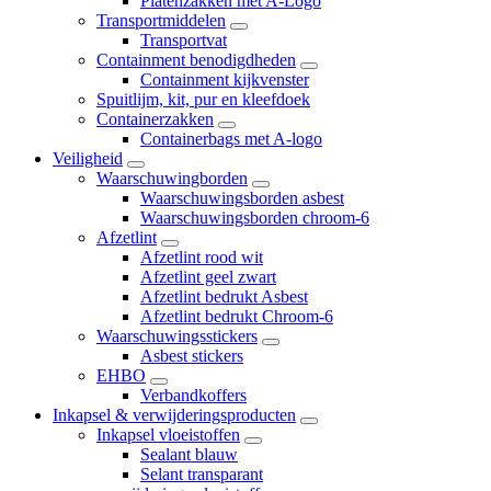
Platenzakken met A-Logo
Transportmiddelen
Transportvat
Containment benodigdheden
Containment kijkvenster
Spuitlijm, kit, pur en kleefdoek
Containerzakken
Containerbags met A-logo
Veiligheid
Waarschuwingborden
Waarschuwingsborden asbest
Waarschuwingsborden chroom-6
Afzetlint
Afzetlint rood wit
Afzetlint geel zwart
Afzetlint bedrukt Asbest
Afzetlint bedrukt Chroom-6
Waarschuwingsstickers
Asbest stickers
EHBO
Verbandkoffers
Inkapsel & verwijderingsproducten
Inkapsel vloeistoffen
Sealant blauw
Selant transparant