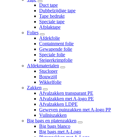
Duct tape
Dubbelzijdige tape
Tape bedrukt
Speciale tape
Afplaktape
Folies
Afdekfolie
Containment folie
Gewapende folie
Speciale folie
Steigerkrimpfolie
Afdekmaterialen
Stucloper
Bouwzijl
Wikkelfolie
Zakken
Afvalzakken transparant PE
Afvalzakken met A-logo PE
Afvalzakken LDPE
Geweven puinzakken met A-logo PP
Vuilniszakken
Big bags en platenzakken
Big bags blanco
Big bags met A-Logo