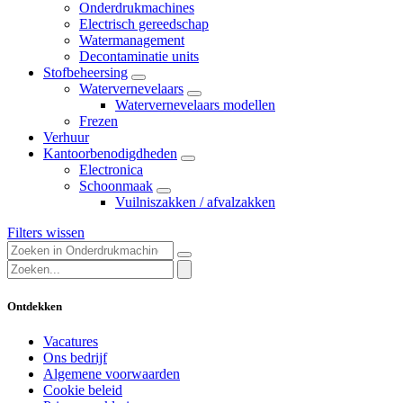
Onderdrukmachines
Electrisch gereedschap
Watermanagement
Decontaminatie units
Stofbeheersing
Watervernevelaars
Watervernevelaars modellen
Frezen
Verhuur
Kantoorbenodigdheden
Electronica
Schoonmaak
Vuilniszakken / afvalzakken
Filters wissen
Ontdekken
Vacatures
Ons bedrijf
Algemene voorwaarden
Cookie beleid