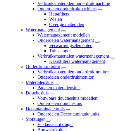
Verbruiksmaterialen onderdrukmachine
Onderdelen onderdrukmachines
Hepafilters
Wielen
Overige materialen
Watermanagement
Watermanagement modellen
Onderdelen watermanagement
Verwarmingselementen
Tuinslangen
Verbruiksmaterialen watermanagement
Kaarsfilters watermanagement
Onderdrukmonitor
Verbruiksmaterialen onderdrukmonitor
Onderdelen onderdrukmonitor
Materialensluis
Panelen materialensluis
Douchesluis
Vouwbare douchesluis modellen
Onderdelen douchesluis
Decontaminatie units
Onderdelen Decontaminatie units
Stofzuiger
H-klasse stofzuiger
Bouwstofzuiger