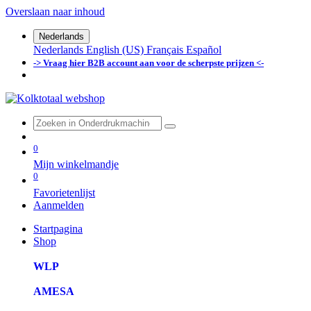
Overslaan naar inhoud
Nederlands
Nederlands
English (US)
Français
Español
-> Vraag hier B2B account aan voor de scherpste prijzen <-
0
Mijn winkelmandje
0
Favorietenlijst
Aanmelden
Startpagina
Shop
WLP
AMESA