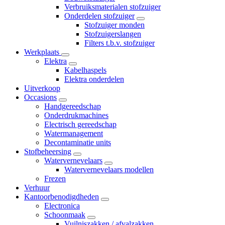
Verbruiksmaterialen stofzuiger
Onderdelen stofzuiger
Stofzuiger monden
Stofzuigerslangen
Filters t.b.v. stofzuiger
Werkplaats
Elektra
Kabelhaspels
Elektra onderdelen
Uitverkoop
Occasions
Handgereedschap
Onderdrukmachines
Electrisch gereedschap
Watermanagement
Decontaminatie units
Stofbeheersing
Watervernevelaars
Watervernevelaars modellen
Frezen
Verhuur
Kantoorbenodigdheden
Electronica
Schoonmaak
Vuilniszakken / afvalzakken