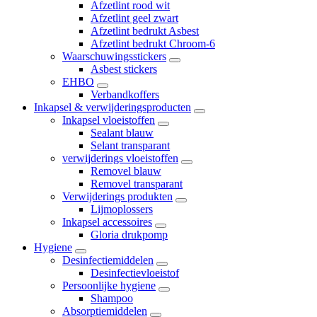
Afzetlint rood wit
Afzetlint geel zwart
Afzetlint bedrukt Asbest
Afzetlint bedrukt Chroom-6
Waarschuwingsstickers
Asbest stickers
EHBO
Verbandkoffers
Inkapsel & verwijderingsproducten
Inkapsel vloeistoffen
Sealant blauw
Selant transparant
verwijderings vloeistoffen
Removel blauw
Removel transparant
Verwijderings produkten
Lijmoplossers
Inkapsel accessoires
Gloria drukpomp
Hygiene
Desinfectiemiddelen
Desinfectievloeistof
Persoonlijke hygiene
Shampoo
Absorptiemiddelen