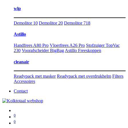
wlp
Demolitor 10
Demolitor 20
Demolitor 718
Astillo
Handfrees A80 Pro
Vloerfrees A26 Pro
Stofzuiger TopVac
230
Voorafscheider BigBag
Astillo Freeskoppen
cleanair
Readypack met masker
Readypack met overdrukhelm
Filters
Accessoires
Contact
0
0