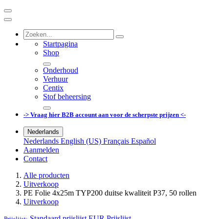
Startpagina
Shop
Onderhoud
Verhuur
Centix
Stof beheersing
-> Vraag hier B2B account aan voor de scherpste prijzen <-
Nederlands
Nederlands
English (US)
Français
Español
Aanmelden
Contact
Alle producten
Uitverkoop
PE Folie 4x25m TYP200 duitse kwaliteit P37, 50 rollen
Uitverkoop
Standaard prijslijst EUR
Prijslijst
Prijslijst: