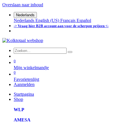
Overslaan naar inhoud
Nederlands
Nederlands
English (US)
Français
Español
-> Vraag hier B2B account aan voor de scherpste prijzen <-
0
Mijn winkelmandje
0
Favorietenlijst
Aanmelden
Startpagina
Shop
WLP
AMESA