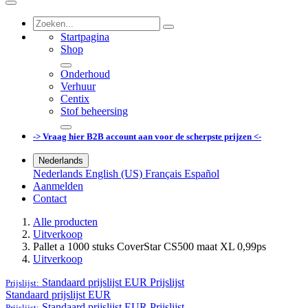
Startpagina
Shop
Onderhoud
Verhuur
Centix
Stof beheersing
-> Vraag hier B2B account aan voor de scherpste prijzen <-
Nederlands
Nederlands
English (US)
Français
Español
Aanmelden
Contact
Alle producten
Uitverkoop
Pallet a 1000 stuks CoverStar CS500 maat XL 0,99ps
Uitverkoop
Standaard prijslijst EUR
Prijslijst
Prijslijst:
Standaard prijslijst EUR
Standaard prijslijst EUR
Prijslijst
Prijslijst: