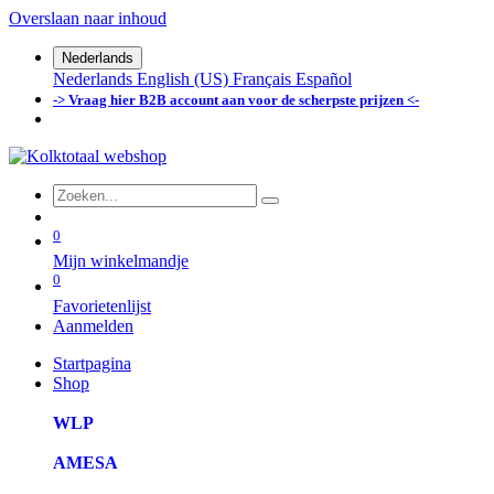
Overslaan naar inhoud
Nederlands
Nederlands
English (US)
Français
Español
-> Vraag hier B2B account aan voor de scherpste prijzen <-
0
Mijn winkelmandje
0
Favorietenlijst
Aanmelden
Startpagina
Shop
WLP
AMESA