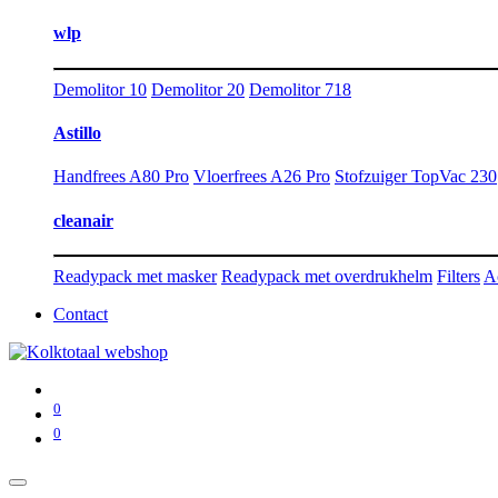
wlp
Demolitor 10
Demolitor 20
Demolitor 718
Astillo
Handfrees A80 Pro
Vloerfrees A26 Pro
Stofzuiger TopVac 230
cleanair
Readypack met masker
Readypack met overdrukhelm
Filters
A
Contact
0
0