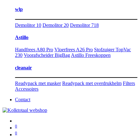
wlp
Demolitor 10
Demolitor 20
Demolitor 718
Astillo
Handfrees A80 Pro
Vloerfrees A26 Pro
Stofzuiger TopVac
230
Voorafscheider BigBag
Astillo Freeskoppen
cleanair
Readypack met masker
Readypack met overdrukhelm
Filters
Accessoires
Contact
0
0