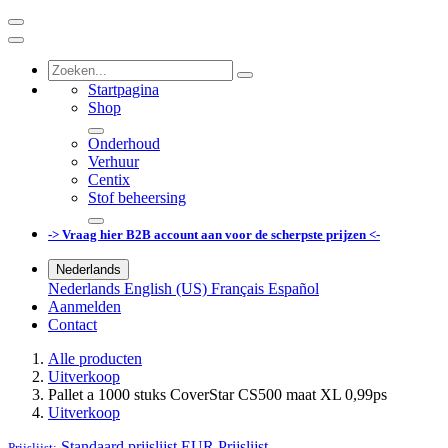
Startpagina
Shop
Onderhoud
Verhuur
Centix
Stof beheersing
-> Vraag hier B2B account aan voor de scherpste prijzen <-
Nederlands
Nederlands
English (US)
Français
Español
Aanmelden
Contact
Alle producten
Uitverkoop
Pallet a 1000 stuks CoverStar CS500 maat XL 0,99ps
Uitverkoop
Standaard prijslijst EUR
Prijslijst
Prijslijst: