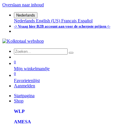
Overslaan naar inhoud
Nederlands
Nederlands
English (US)
Français
Español
-> Vraag hier B2B account aan voor de scherpste prijzen <-
0
Mijn winkelmandje
0
Favorietenlijst
Aanmelden
Startpagina
Shop
WLP
AMESA