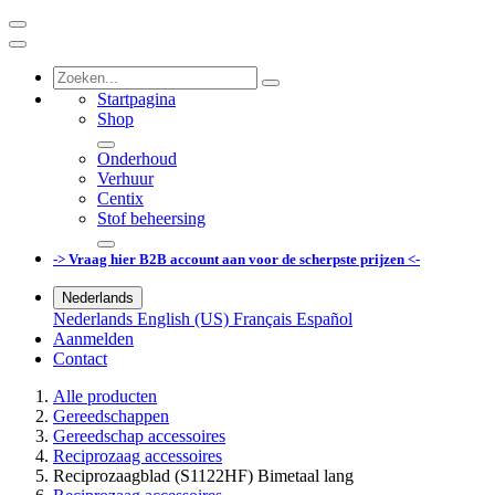
Startpagina
Shop
Onderhoud
Verhuur
Centix
Stof beheersing
-> Vraag hier B2B account aan voor de scherpste prijzen <-
Nederlands
Nederlands
English (US)
Français
Español
Aanmelden
Contact
Alle producten
Gereedschappen
Gereedschap accessoires
Reciprozaag accessoires
Reciprozaagblad (S1122HF) Bimetaal lang