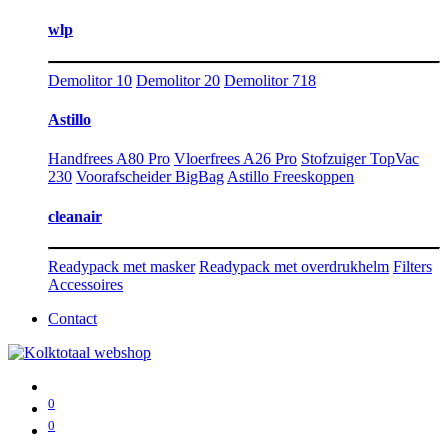
wlp
Demolitor 10
Demolitor 20
Demolitor 718
Astillo
Handfrees A80 Pro
Vloerfrees A26 Pro
Stofzuiger TopVac
230
Voorafscheider BigBag
Astillo Freeskoppen
cleanair
Readypack met masker
Readypack met overdrukhelm
Filters
Accessoires
Contact
0
0