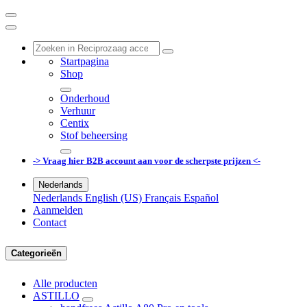
Startpagina
Shop
Onderhoud
Verhuur
Centix
Stof beheersing
-> Vraag hier B2B account aan voor de scherpste prijzen <-
Nederlands
Nederlands
English (US)
Français
Español
Aanmelden
Contact
Categorieën
Alle producten
ASTILLO