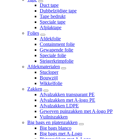
Duct tape
Dubbelzijdige tape
Tape bedrukt
Speciale tape
Afplaktape
Folies
Afdekfolie
Containment folie
Gewapende folie
Speciale folie
Steigerkrimpfolie
Afdekmaterialen
Stucloper
Bouwzijl
Wikkelfolie
Zakken
Afvalzakken transparant PE
Afvalzakken met A-logo PE
Afvalzakken LDPE
Geweven puinzakken met A-logo PP
Vuilniszakken
Big bags en platenzakken
Big bags blanco
Big bags met A-Logo