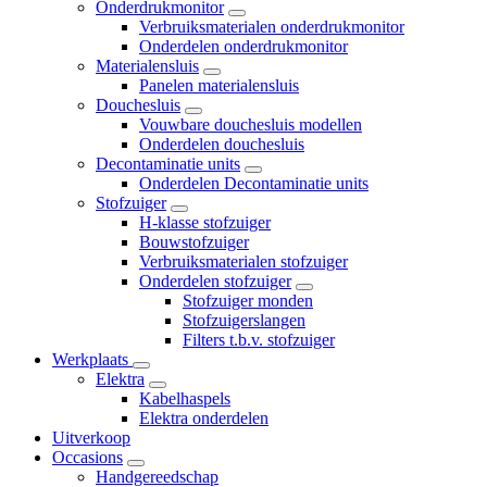
Onderdrukmonitor
Verbruiksmaterialen onderdrukmonitor
Onderdelen onderdrukmonitor
Materialensluis
Panelen materialensluis
Douchesluis
Vouwbare douchesluis modellen
Onderdelen douchesluis
Decontaminatie units
Onderdelen Decontaminatie units
Stofzuiger
H-klasse stofzuiger
Bouwstofzuiger
Verbruiksmaterialen stofzuiger
Onderdelen stofzuiger
Stofzuiger monden
Stofzuigerslangen
Filters t.b.v. stofzuiger
Werkplaats
Elektra
Kabelhaspels
Elektra onderdelen
Uitverkoop
Occasions
Handgereedschap