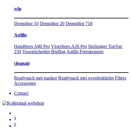
wlp
Demolitor 10
Demolitor 20
Demolitor 718
Astillo
Handfrees A80 Pro
Vloerfrees A26 Pro
Stofzuiger TopVac
230
Voorafscheider BigBag
Astillo Freeskoppen
cleanair
Readypack met masker
Readypack met overdrukhelm
Filters
Accessoires
Contact
0
0