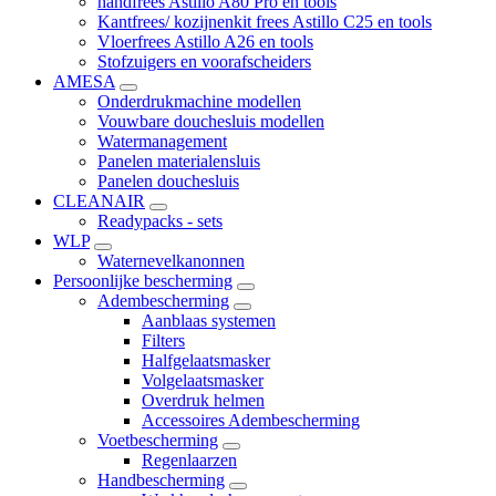
handfrees Astillo A80 Pro en tools
Kantfrees/ kozijnenkit frees Astillo C25 en tools
Vloerfrees Astillo A26 en tools
Stofzuigers en voorafscheiders
AMESA
Onderdrukmachine modellen
Vouwbare douchesluis modellen
Watermanagement
Panelen materialensluis
Panelen douchesluis
CLEANAIR
Readypacks - sets
WLP
Waternevelkanonnen
Persoonlijke bescherming
Adembescherming
Aanblaas systemen
Filters
Halfgelaatsmasker
Volgelaatsmasker
Overdruk helmen
Accessoires Adembescherming
Voetbescherming
Regenlaarzen
Handbescherming