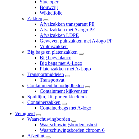
Stucloper
Bouwzijl
Wikkelfolie
Zakken
Afvalzakken transparant PE
Afvalzakken met A-logo PE
Afvalzakken LDPE
Geweven puinzakken met A-logo PP
Vuilniszakken
Big bags en platenzakken
Big bags blanco
Big bags met A-Logo
Platenzakken met A-Logo
Transportmiddelen
Transportvat
Containment benodigdheden
Containment kijkvenster
Spuitlijm, kit, pur en kleefdoek
Containerzakken
Containerbags met A-logo
Veiligheid
Waarschuwingborden
Waarschuwingsborden asbest
Waarschuwingsborden chroom-6
Afzetlint