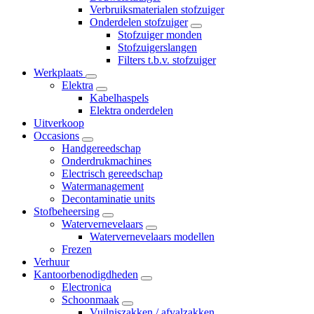
Verbruiksmaterialen stofzuiger
Onderdelen stofzuiger
Stofzuiger monden
Stofzuigerslangen
Filters t.b.v. stofzuiger
Werkplaats
Elektra
Kabelhaspels
Elektra onderdelen
Uitverkoop
Occasions
Handgereedschap
Onderdrukmachines
Electrisch gereedschap
Watermanagement
Decontaminatie units
Stofbeheersing
Watervernevelaars
Watervernevelaars modellen
Frezen
Verhuur
Kantoorbenodigdheden
Electronica
Schoonmaak
Vuilniszakken / afvalzakken