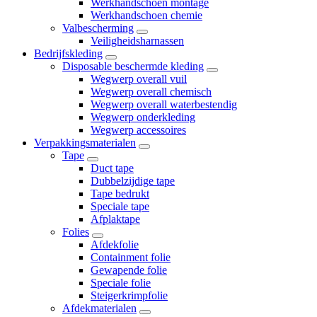
Werkhandschoen montage
Werkhandschoen chemie
Valbescherming
Veiligheidsharnassen
Bedrijfskleding
Disposable beschermde kleding
Wegwerp overall vuil
Wegwerp overall chemisch
Wegwerp overall waterbestendig
Wegwerp onderkleding
Wegwerp accessoires
Verpakkingsmaterialen
Tape
Duct tape
Dubbelzijdige tape
Tape bedrukt
Speciale tape
Afplaktape
Folies
Afdekfolie
Containment folie
Gewapende folie
Speciale folie
Steigerkrimpfolie
Afdekmaterialen