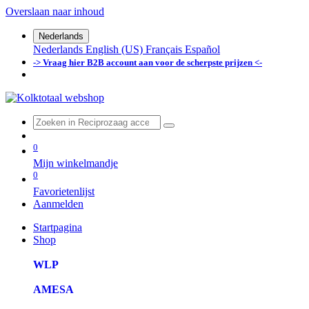
Overslaan naar inhoud
Nederlands
Nederlands
English (US)
Français
Español
-> Vraag hier B2B account aan voor de scherpste prijzen <-
0
Mijn winkelmandje
0
Favorietenlijst
Aanmelden
Startpagina
Shop
WLP
AMESA