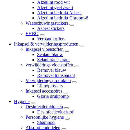
Afzetlint rood wit
Afzetlint geel zwart
Afzetlint bedrukt Asbest
Afzetlint bedrukt Chroom-6
Waarschuwingsstickers
Asbest stickers
EHBO
Verbandkoffers
Inkapsel & verwijderingsproducten
Inkapsel vloeistoffen
Sealant blauw
Selant transparant
verwijderings vloeistoffen
Removel blauw
Removel transparant
Verwijderings produkten
Lijmoplossers
Inkapsel accessoires
Gloria drukpomp
Hygiene
Desinfectiemiddelen
Desinfectievloeistof
Persoonlijke hygiene
Shampoo
Absorptiemiddelen