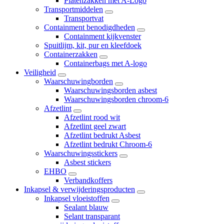
Platenzakken met A-Logo
Transportmiddelen
Transportvat
Containment benodigdheden
Containment kijkvenster
Spuitlijm, kit, pur en kleefdoek
Containerzakken
Containerbags met A-logo
Veiligheid
Waarschuwingborden
Waarschuwingsborden asbest
Waarschuwingsborden chroom-6
Afzetlint
Afzetlint rood wit
Afzetlint geel zwart
Afzetlint bedrukt Asbest
Afzetlint bedrukt Chroom-6
Waarschuwingsstickers
Asbest stickers
EHBO
Verbandkoffers
Inkapsel & verwijderingsproducten
Inkapsel vloeistoffen
Sealant blauw
Selant transparant