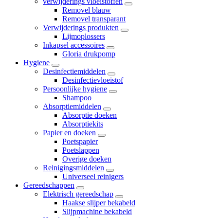
verwijderings vloeistoffen
Removel blauw
Removel transparant
Verwijderings produkten
Lijmoplossers
Inkapsel accessoires
Gloria drukpomp
Hygiene
Desinfectiemiddelen
Desinfectievloeistof
Persoonlijke hygiene
Shampoo
Absorptiemiddelen
Absorptie doeken
Absorptiekits
Papier en doeken
Poetspapier
Poetslappen
Overige doeken
Reinigingsmiddelen
Universeel reinigers
Gereedschappen
Elektrisch gereedschap
Haakse slijper bekabeld
Slijpmachine bekabeld