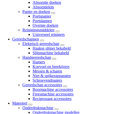
Absorptie doeken
Absorptiekits
Papier en doeken
Poetspapier
Poetslappen
Overige doeken
Reinigingsmiddelen
Universeel reinigers
Gereedschappen
Elektrisch gereedschap
Haakse slijper bekabeld
Slijpmachine bekabeld
Handgereedschap
Hamers
Koevoet en breekijzers
Messen & scharen
Niet & spijkerapparaten
Schroevendraaiers
Gereedschap accessoires
Boormachine accessoires
Freesmachine accessoires
Reciprozaag accessoires
Materieel
Onderdrukmachine
Onderdrukmachine modellen