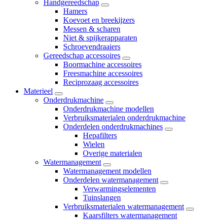
Handgereedschap
Hamers
Koevoet en breekijzers
Messen & scharen
Niet & spijkerapparaten
Schroevendraaiers
Gereedschap accessoires
Boormachine accessoires
Freesmachine accessoires
Reciprozaag accessoires
Materieel
Onderdrukmachine
Onderdrukmachine modellen
Verbruiksmaterialen onderdrukmachine
Onderdelen onderdrukmachines
Hepafilters
Wielen
Overige materialen
Watermanagement
Watermanagement modellen
Onderdelen watermanagement
Verwarmingselementen
Tuinslangen
Verbruiksmaterialen watermanagement
Kaarsfilters watermanagement