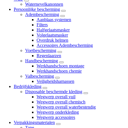
Waternevelkanonnen
Persoonlijke bescherming
Adembescherming
Aanblaas systemen
Filters
Halfgelaatsmasker
Volgelaatsmasker
Overdruk helmen
Accessoires Adembescherming
Voetbescherming
Regenlaarzen
Handbescherming
Werkhandschoen montage
Werkhandschoen chemie
Valbescherming
Veiligheidsharnassen
Bedrijfskleding
Disposable beschermde kleding
Wegwerp overall vuil
Wegwerp overall chemisch
Wegwerp overall waterbestendig
Wegwerp onderkleding
Wegwerp accessoires
Verpakkingsmaterialen
Tape