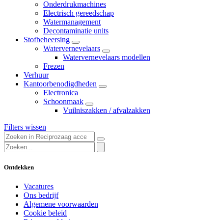
Onderdrukmachines
Electrisch gereedschap
Watermanagement
Decontaminatie units
Stofbeheersing
Watervernevelaars
Watervernevelaars modellen
Frezen
Verhuur
Kantoorbenodigdheden
Electronica
Schoonmaak
Vuilniszakken / afvalzakken
Filters wissen
Ontdekken
Vacatures
Ons bedrijf
Algemene voorwaarden
Cookie beleid