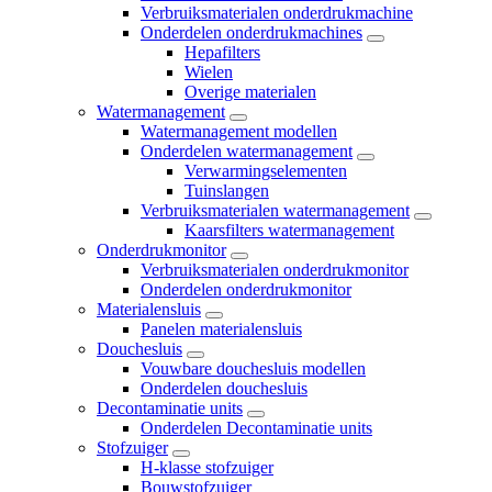
Verbruiksmaterialen onderdrukmachine
Onderdelen onderdrukmachines
Hepafilters
Wielen
Overige materialen
Watermanagement
Watermanagement modellen
Onderdelen watermanagement
Verwarmingselementen
Tuinslangen
Verbruiksmaterialen watermanagement
Kaarsfilters watermanagement
Onderdrukmonitor
Verbruiksmaterialen onderdrukmonitor
Onderdelen onderdrukmonitor
Materialensluis
Panelen materialensluis
Douchesluis
Vouwbare douchesluis modellen
Onderdelen douchesluis
Decontaminatie units
Onderdelen Decontaminatie units
Stofzuiger
H-klasse stofzuiger
Bouwstofzuiger