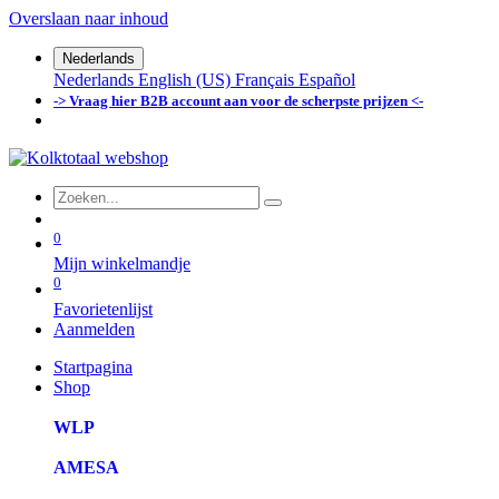
Overslaan naar inhoud
Nederlands
Nederlands
English (US)
Français
Español
-> Vraag hier B2B account aan voor de scherpste prijzen <-
0
Mijn winkelmandje
0
Favorietenlijst
Aanmelden
Startpagina
Shop
WLP
AMESA