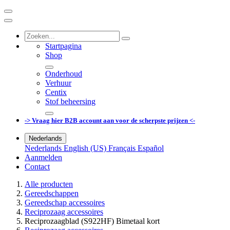
Startpagina
Shop
Onderhoud
Verhuur
Centix
Stof beheersing
-> Vraag hier B2B account aan voor de scherpste prijzen <-
Nederlands
Nederlands
English (US)
Français
Español
Aanmelden
Contact
Alle producten
Gereedschappen
Gereedschap accessoires
Reciprozaag accessoires
Reciprozaagblad (S922HF) Bimetaal kort