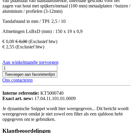
van plaatstaal van standaardsterkte, uitermate geschikt voor het
zagen van hout met spijkers/metaal (100 mm) metaalplaten / buizen /
aluminium / profielen (3-12mm)
Tandafstand in mm / TPI: 2,5 / 10
Afmetingen LxBxD (mm) : 150 x 19 x 0,9
€
0,00
€
0,00
(Exclusief btw)
€
2,55
(Exclusief btw)
Aan winkelmandje toevoegen
Toevoegen aan favorietenlijst
Ons contacteren
Interne referentie:
KT5000740
Exact art. new:
17.04.11.101.01.0009
Je dynamische Snippet wordt hier weergegeven... Dit bericht wordt
weergegeven omdat je niet zowel een filter als een sjabloon hebt
opgegeven om te gebruiken.
Klantbeoordelingen