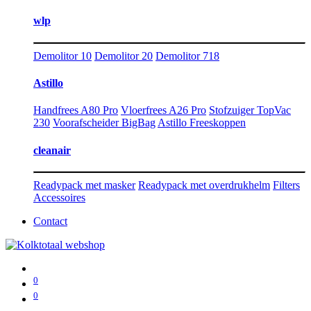
wlp
Demolitor 10
Demolitor 20
Demolitor 718
Astillo
Handfrees A80 Pro
Vloerfrees A26 Pro
Stofzuiger TopVac
230
Voorafscheider BigBag
Astillo Freeskoppen
cleanair
Readypack met masker
Readypack met overdrukhelm
Filters
Accessoires
Contact
0
0