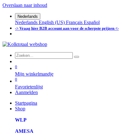
Overslaan naar inhoud
Nederlands
Nederlands
English (US)
Français
Español
-> Vraag hier B2B account aan voor de scherpste prijzen <-
0
Mijn winkelmandje
0
Favorietenlijst
Aanmelden
Startpagina
Shop
WLP
AMESA