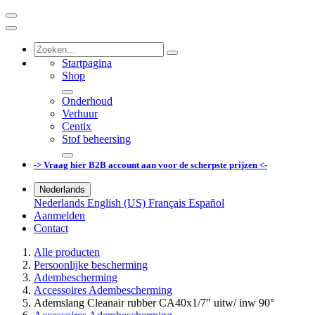
Startpagina
Shop
Onderhoud
Verhuur
Centix
Stof beheersing
-> Vraag hier B2B account aan voor de scherpste prijzen <-
Nederlands
Nederlands
English (US)
Français
Español
Aanmelden
Contact
Alle producten
Persoonlijke bescherming
Adembescherming
Accessoires Adembescherming
Ademslang Cleanair rubber CA40x1/7" uitw/ inw 90°