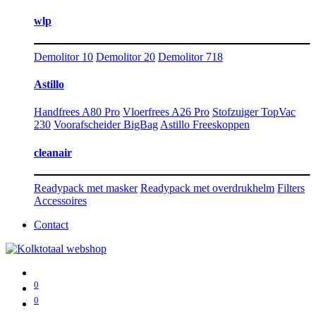
wlp
Demolitor 10
Demolitor 20
Demolitor 718
Astillo
Handfrees A80 Pro
Vloerfrees A26 Pro
Stofzuiger TopVac
230
Voorafscheider BigBag
Astillo Freeskoppen
cleanair
Readypack met masker
Readypack met overdrukhelm
Filters
Accessoires
Contact
0
0