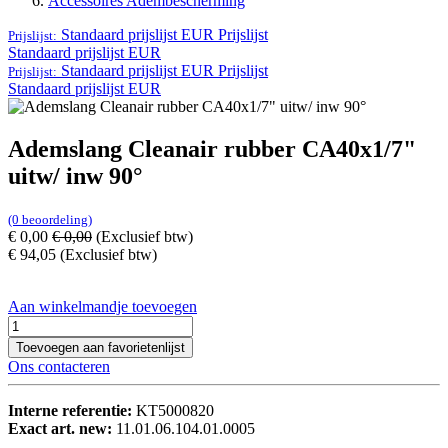
Accessoires Adembescherming
Standaard prijslijst EUR
Prijslijst
Prijslijst:
Standaard prijslijst EUR
Standaard prijslijst EUR
Prijslijst
Prijslijst:
Standaard prijslijst EUR
Ademslang Cleanair rubber CA40x1/7"
uitw/ inw 90°
(0 beoordeling)
€
0,00
€
0,00
(Exclusief btw)
€
94,05
(Exclusief btw)
Aan winkelmandje toevoegen
Toevoegen aan favorietenlijst
Ons contacteren
Interne referentie:
KT5000820
Exact art. new:
11.01.06.104.01.0005