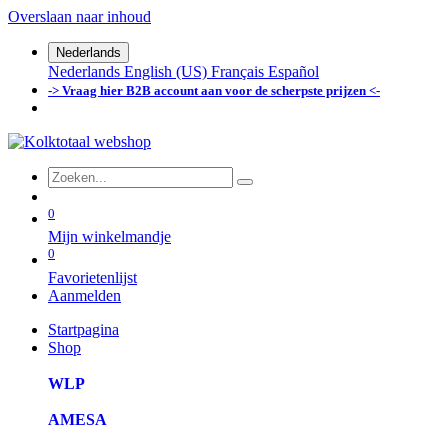
Overslaan naar inhoud
Nederlands
Nederlands
English (US)
Français
Español
-> Vraag hier B2B account aan voor de scherpste prijzen <-
0
Mijn winkelmandje
0
Favorietenlijst
Aanmelden
Startpagina
Shop
WLP
AMESA