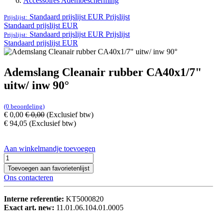
Accessoires Adembescherming
Standaard prijslijst EUR
Prijslijst
Prijslijst:
Standaard prijslijst EUR
Standaard prijslijst EUR
Prijslijst
Prijslijst:
Standaard prijslijst EUR
Ademslang Cleanair rubber CA40x1/7"
uitw/ inw 90°
(0 beoordeling)
€
0,00
€
0,00
(Exclusief btw)
€
94,05
(Exclusief btw)
Aan winkelmandje toevoegen
Toevoegen aan favorietenlijst
Ons contacteren
Interne referentie:
KT5000820
Exact art. new:
11.01.06.104.01.0005