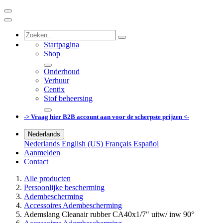
Startpagina
Shop
Onderhoud
Verhuur
Centix
Stof beheersing
-> Vraag hier B2B account aan voor de scherpste prijzen <-
Nederlands
Nederlands
English (US)
Français
Español
Aanmelden
Contact
Alle producten
Persoonlijke bescherming
Adembescherming
Accessoires Adembescherming
Ademslang Cleanair rubber CA40x1/7" uitw/ inw 90°