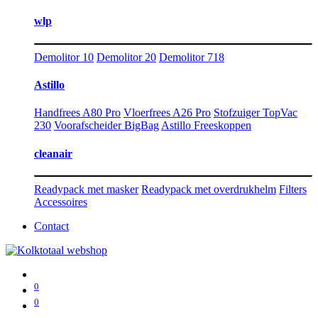
wlp
Demolitor 10
Demolitor 20
Demolitor 718
Astillo
Handfrees A80 Pro
Vloerfrees A26 Pro
Stofzuiger TopVac
230
Voorafscheider BigBag
Astillo Freeskoppen
cleanair
Readypack met masker
Readypack met overdrukhelm
Filters
Accessoires
Contact
0
0