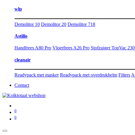
wlp
Demolitor 10
Demolitor 20
Demolitor 718
Astillo
Handfrees A80 Pro
Vloerfrees A26 Pro
Stofzuiger TopVac 230
cleanair
Readypack met masker
Readypack met overdrukhelm
Filters
A
Contact
0
0