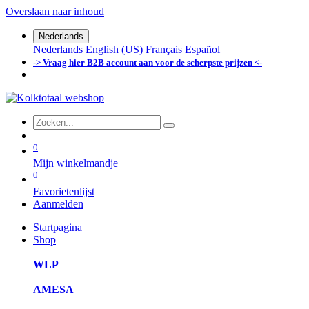
Overslaan naar inhoud
Nederlands
Nederlands
English (US)
Français
Español
-> Vraag hier B2B account aan voor de scherpste prijzen <-
0
Mijn winkelmandje
0
Favorietenlijst
Aanmelden
Startpagina
Shop
WLP
AMESA