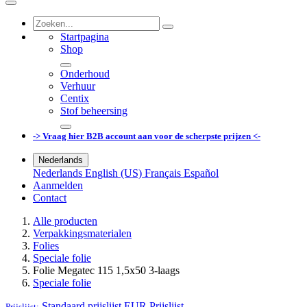
Startpagina
Shop
Onderhoud
Verhuur
Centix
Stof beheersing
-> Vraag hier B2B account aan voor de scherpste prijzen <-
Nederlands
Nederlands
English (US)
Français
Español
Aanmelden
Contact
Alle producten
Verpakkingsmaterialen
Folies
Speciale folie
Folie Megatec 115 1,5x50 3-laags
Speciale folie
Standaard prijslijst EUR
Prijslijst
Prijslijst: