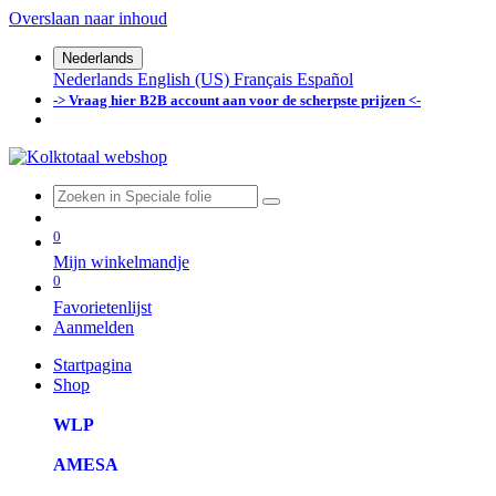
Overslaan naar inhoud
Nederlands
Nederlands
English (US)
Français
Español
-> Vraag hier B2B account aan voor de scherpste prijzen <-
0
Mijn winkelmandje
0
Favorietenlijst
Aanmelden
Startpagina
Shop
WLP
AMESA