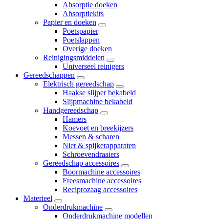
Absorptie doeken
Absorptiekits
Papier en doeken
Poetspapier
Poetslappen
Overige doeken
Reinigingsmiddelen
Universeel reinigers
Gereedschappen
Elektrisch gereedschap
Haakse slijper bekabeld
Slijpmachine bekabeld
Handgereedschap
Hamers
Koevoet en breekijzers
Messen & scharen
Niet & spijkerapparaten
Schroevendraaiers
Gereedschap accessoires
Boormachine accessoires
Freesmachine accessoires
Reciprozaag accessoires
Materieel
Onderdrukmachine
Onderdrukmachine modellen