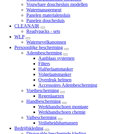
Vouwbare douchesluis modellen
Watermanagement
Panelen materialensluis
Panelen douchesluis
CLEANAIR
Readypacks - sets
WLP
Waternevelkanonnen
Persoonlijke bescherming
Adembescherming
Aanblaas systemen
Filters
Halfgelaatsmasker
Volgelaatsmasker
Overdruk helmen
Accessoires Adembescherming
Voetbescherming
Regenlaarzen
Handbescherming
Werkhandschoen montage
Werkhandschoen chemie
Valbescherming
Veiligheidsharnassen
Bedrijfskleding
Disposable beschermde kleding