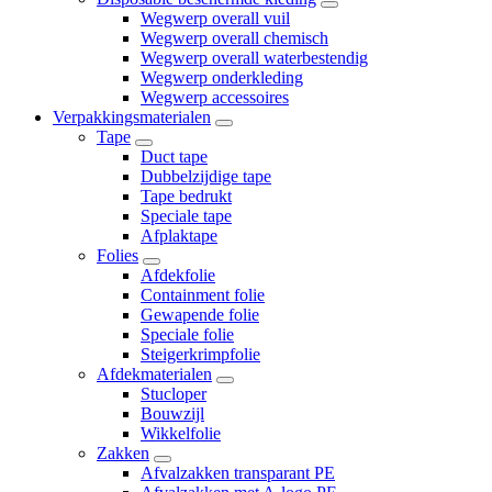
Wegwerp overall vuil
Wegwerp overall chemisch
Wegwerp overall waterbestendig
Wegwerp onderkleding
Wegwerp accessoires
Verpakkingsmaterialen
Tape
Duct tape
Dubbelzijdige tape
Tape bedrukt
Speciale tape
Afplaktape
Folies
Afdekfolie
Containment folie
Gewapende folie
Speciale folie
Steigerkrimpfolie
Afdekmaterialen
Stucloper
Bouwzijl
Wikkelfolie
Zakken
Afvalzakken transparant PE