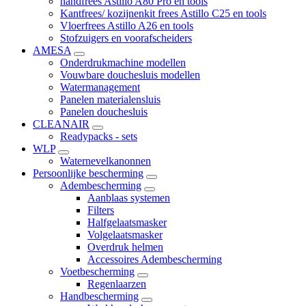
handfrees Astillo A80 Pro en tools
Kantfrees/ kozijnenkit frees Astillo C25 en tools
Vloerfrees Astillo A26 en tools
Stofzuigers en voorafscheiders
AMESA
Onderdrukmachine modellen
Vouwbare douchesluis modellen
Watermanagement
Panelen materialensluis
Panelen douchesluis
CLEANAIR
Readypacks - sets
WLP
Waternevelkanonnen
Persoonlijke bescherming
Adembescherming
Aanblaas systemen
Filters
Halfgelaatsmasker
Volgelaatsmasker
Overdruk helmen
Accessoires Adembescherming
Voetbescherming
Regenlaarzen
Handbescherming