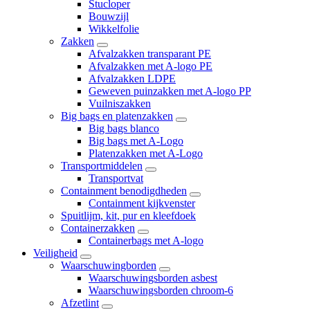
Stucloper
Bouwzijl
Wikkelfolie
Zakken
Afvalzakken transparant PE
Afvalzakken met A-logo PE
Afvalzakken LDPE
Geweven puinzakken met A-logo PP
Vuilniszakken
Big bags en platenzakken
Big bags blanco
Big bags met A-Logo
Platenzakken met A-Logo
Transportmiddelen
Transportvat
Containment benodigdheden
Containment kijkvenster
Spuitlijm, kit, pur en kleefdoek
Containerzakken
Containerbags met A-logo
Veiligheid
Waarschuwingborden
Waarschuwingsborden asbest
Waarschuwingsborden chroom-6
Afzetlint