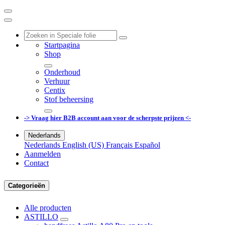
Startpagina
Shop
Onderhoud
Verhuur
Centix
Stof beheersing
-> Vraag hier B2B account aan voor de scherpste prijzen <-
Nederlands
Nederlands
English (US)
Français
Español
Aanmelden
Contact
Categorieën
Alle producten
ASTILLO