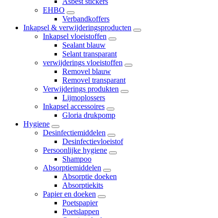
Asbest stickers
EHBO
Verbandkoffers
Inkapsel & verwijderingsproducten
Inkapsel vloeistoffen
Sealant blauw
Selant transparant
verwijderings vloeistoffen
Removel blauw
Removel transparant
Verwijderings produkten
Lijmoplossers
Inkapsel accessoires
Gloria drukpomp
Hygiene
Desinfectiemiddelen
Desinfectievloeistof
Persoonlijke hygiene
Shampoo
Absorptiemiddelen
Absorptie doeken
Absorptiekits
Papier en doeken
Poetspapier
Poetslappen