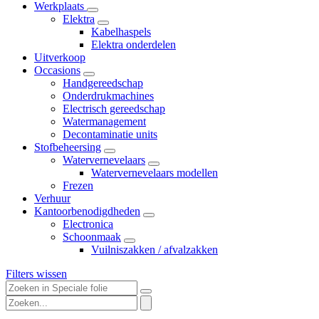
Werkplaats
Elektra
Kabelhaspels
Elektra onderdelen
Uitverkoop
Occasions
Handgereedschap
Onderdrukmachines
Electrisch gereedschap
Watermanagement
Decontaminatie units
Stofbeheersing
Watervernevelaars
Watervernevelaars modellen
Frezen
Verhuur
Kantoorbenodigdheden
Electronica
Schoonmaak
Vuilniszakken / afvalzakken
Filters wissen