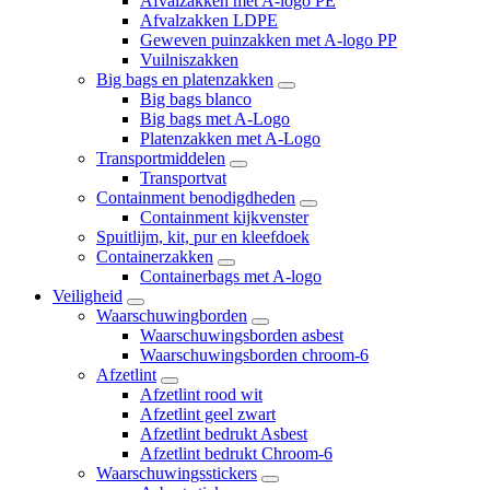
Afvalzakken met A-logo PE
Afvalzakken LDPE
Geweven puinzakken met A-logo PP
Vuilniszakken
Big bags en platenzakken
Big bags blanco
Big bags met A-Logo
Platenzakken met A-Logo
Transportmiddelen
Transportvat
Containment benodigdheden
Containment kijkvenster
Spuitlijm, kit, pur en kleefdoek
Containerzakken
Containerbags met A-logo
Veiligheid
Waarschuwingborden
Waarschuwingsborden asbest
Waarschuwingsborden chroom-6
Afzetlint
Afzetlint rood wit
Afzetlint geel zwart
Afzetlint bedrukt Asbest
Afzetlint bedrukt Chroom-6
Waarschuwingsstickers