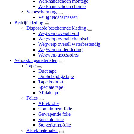
Werkhandschoen montage
Werkhandschoen chemie
Valbescherming
Veiligheidsharnassen
Bedrijfskleding
Disposable beschermde kleding
Wegwerp overall vuil
Wegwerp overall chemisch
Wegwerp overall waterbestendig
Wegwerp onderkleding
Wegwerp accessoires
Verpakkingsmaterialen
Tape
Duct tape
Dubbelzijdige tape
Tape bedrukt
Speciale tape
Afplaktape
Folies
Afdekfolie
Containment folie
Gewapende folie
Speciale folie
Steigerkrimpfolie
Afdekmaterialen