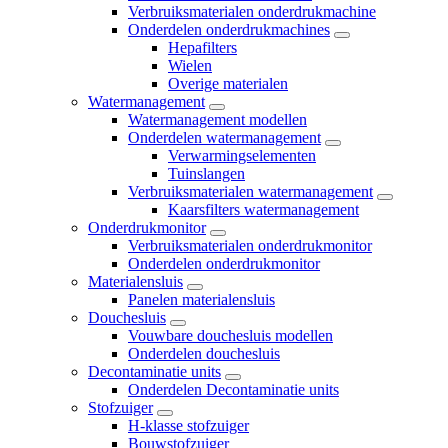
Verbruiksmaterialen onderdrukmachine
Onderdelen onderdrukmachines
Hepafilters
Wielen
Overige materialen
Watermanagement
Watermanagement modellen
Onderdelen watermanagement
Verwarmingselementen
Tuinslangen
Verbruiksmaterialen watermanagement
Kaarsfilters watermanagement
Onderdrukmonitor
Verbruiksmaterialen onderdrukmonitor
Onderdelen onderdrukmonitor
Materialensluis
Panelen materialensluis
Douchesluis
Vouwbare douchesluis modellen
Onderdelen douchesluis
Decontaminatie units
Onderdelen Decontaminatie units
Stofzuiger
H-klasse stofzuiger
Bouwstofzuiger