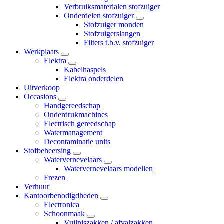
Verbruiksmaterialen stofzuiger
Onderdelen stofzuiger
Stofzuiger monden
Stofzuigerslangen
Filters t.b.v. stofzuiger
Werkplaats
Elektra
Kabelhaspels
Elektra onderdelen
Uitverkoop
Occasions
Handgereedschap
Onderdrukmachines
Electrisch gereedschap
Watermanagement
Decontaminatie units
Stofbeheersing
Watervernevelaars
Watervernevelaars modellen
Frezen
Verhuur
Kantoorbenodigdheden
Electronica
Schoonmaak
Vuilniszakken / afvalzakken