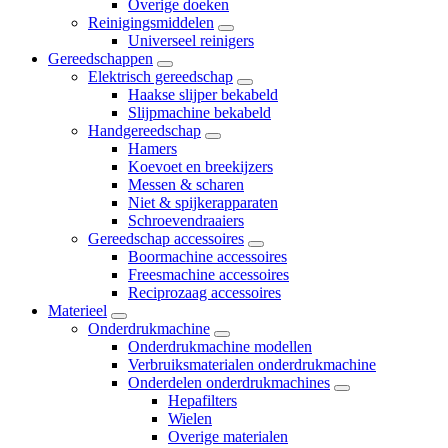
Overige doeken
Reinigingsmiddelen
Universeel reinigers
Gereedschappen
Elektrisch gereedschap
Haakse slijper bekabeld
Slijpmachine bekabeld
Handgereedschap
Hamers
Koevoet en breekijzers
Messen & scharen
Niet & spijkerapparaten
Schroevendraaiers
Gereedschap accessoires
Boormachine accessoires
Freesmachine accessoires
Reciprozaag accessoires
Materieel
Onderdrukmachine
Onderdrukmachine modellen
Verbruiksmaterialen onderdrukmachine
Onderdelen onderdrukmachines
Hepafilters
Wielen
Overige materialen