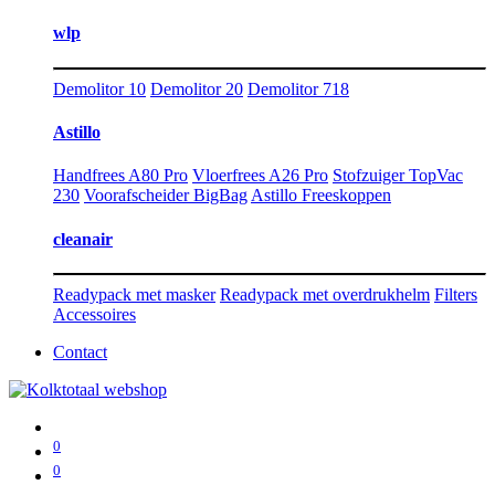
wlp
Demolitor 10
Demolitor 20
Demolitor 718
Astillo
Handfrees A80 Pro
Vloerfrees A26 Pro
Stofzuiger TopVac
230
Voorafscheider BigBag
Astillo Freeskoppen
cleanair
Readypack met masker
Readypack met overdrukhelm
Filters
Accessoires
Contact
0
0