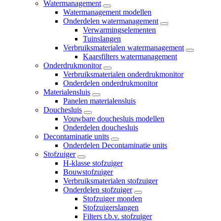
Watermanagement
Watermanagement modellen
Onderdelen watermanagement
Verwarmingselementen
Tuinslangen
Verbruiksmaterialen watermanagement
Kaarsfilters watermanagement
Onderdrukmonitor
Verbruiksmaterialen onderdrukmonitor
Onderdelen onderdrukmonitor
Materialensluis
Panelen materialensluis
Douchesluis
Vouwbare douchesluis modellen
Onderdelen douchesluis
Decontaminatie units
Onderdelen Decontaminatie units
Stofzuiger
H-klasse stofzuiger
Bouwstofzuiger
Verbruiksmaterialen stofzuiger
Onderdelen stofzuiger
Stofzuiger monden
Stofzuigerslangen
Filters t.b.v. stofzuiger