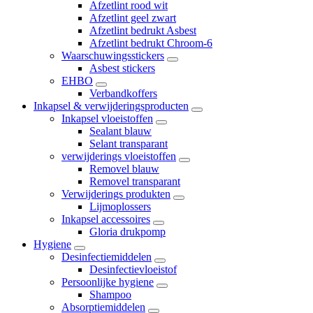
Afzetlint rood wit
Afzetlint geel zwart
Afzetlint bedrukt Asbest
Afzetlint bedrukt Chroom-6
Waarschuwingsstickers
Asbest stickers
EHBO
Verbandkoffers
Inkapsel & verwijderingsproducten
Inkapsel vloeistoffen
Sealant blauw
Selant transparant
verwijderings vloeistoffen
Removel blauw
Removel transparant
Verwijderings produkten
Lijmoplossers
Inkapsel accessoires
Gloria drukpomp
Hygiene
Desinfectiemiddelen
Desinfectievloeistof
Persoonlijke hygiene
Shampoo
Absorptiemiddelen