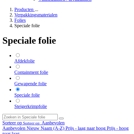
Producten
...
Verpakkingsmaterialen
Folies
Speciale folie
Speciale folie
Afdekfolie
Containment folie
Gewapende folie
Speciale folie
Steigerkrimpfolie
Sorteer op
Aanbevolen
Sorteer op:
Aanbevolen
Nieuw
Naam (A-Z)
Prijs - laag naar hoog
Prijs - hoog
naar laag