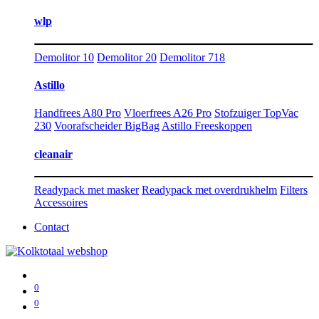
wlp
Demolitor 10
Demolitor 20
Demolitor 718
Astillo
Handfrees A80 Pro
Vloerfrees A26 Pro
Stofzuiger TopVac
230
Voorafscheider BigBag
Astillo Freeskoppen
cleanair
Readypack met masker
Readypack met overdrukhelm
Filters
Accessoires
Contact
0
0