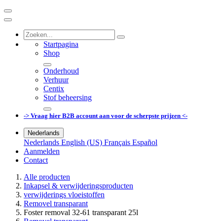
Startpagina
Shop
Onderhoud
Verhuur
Centix
Stof beheersing
-> Vraag hier B2B account aan voor de scherpste prijzen <-
Nederlands
Nederlands
English (US)
Français
Español
Aanmelden
Contact
Alle producten
Inkapsel & verwijderingsproducten
verwijderings vloeistoffen
Removel transparant
Foster removal 32-61 transparant 25l