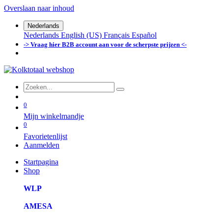
Overslaan naar inhoud
Nederlands
Nederlands
English (US)
Français
Español
-> Vraag hier B2B account aan voor de scherpste prijzen <-
0
Mijn winkelmandje
0
Favorietenlijst
Aanmelden
Startpagina
Shop
WLP
AMESA