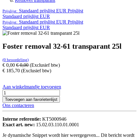
Removel transparant
Standaard prijslijst EUR
Prijslijst
Prijslijst:
Standaard prijslijst EUR
Standaard prijslijst EUR
Prijslijst
Prijslijst:
Standaard prijslijst EUR
Foster removal 32-61 transparant 25l
(0 beoordeling)
€
0,00
€
0,00
(Exclusief btw)
€
185,70
(Exclusief btw)
Aan winkelmandje toevoegen
Toevoegen aan favorietenlijst
Ons contacteren
Interne referentie:
KT5000946
Exact art. new:
15.02.03.110.01.0001
Je dynamische Snippet wordt hier weergegeven... Dit bericht wordt