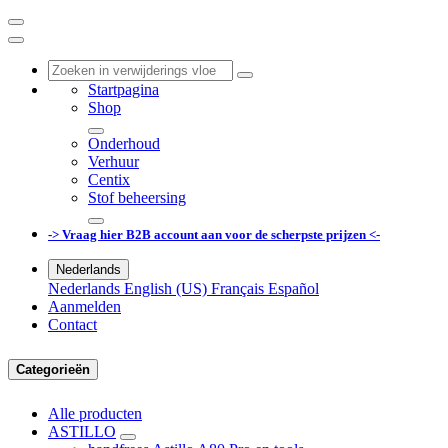
Startpagina
Shop
Onderhoud
Verhuur
Centix
Stof beheersing
-> Vraag hier B2B account aan voor de scherpste prijzen <-
Nederlands
Nederlands
English (US)
Français
Español
Aanmelden
Contact
Categorieën
Alle producten
ASTILLO