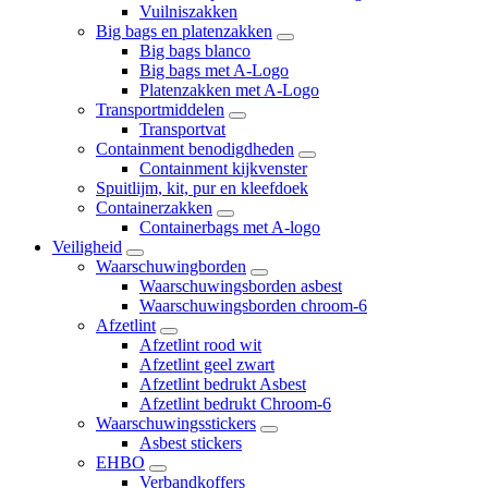
Vuilniszakken
Big bags en platenzakken
Big bags blanco
Big bags met A-Logo
Platenzakken met A-Logo
Transportmiddelen
Transportvat
Containment benodigdheden
Containment kijkvenster
Spuitlijm, kit, pur en kleefdoek
Containerzakken
Containerbags met A-logo
Veiligheid
Waarschuwingborden
Waarschuwingsborden asbest
Waarschuwingsborden chroom-6
Afzetlint
Afzetlint rood wit
Afzetlint geel zwart
Afzetlint bedrukt Asbest
Afzetlint bedrukt Chroom-6
Waarschuwingsstickers
Asbest stickers
EHBO
Verbandkoffers