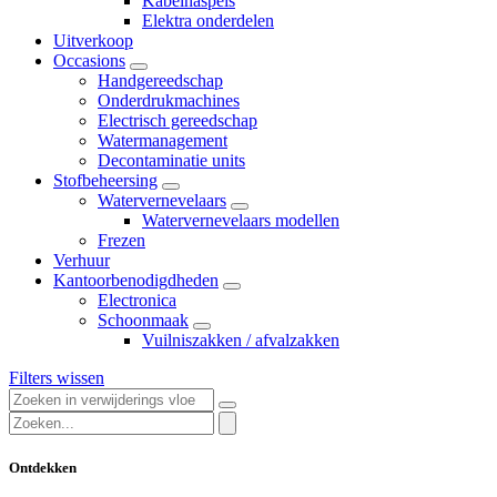
Kabelhaspels
Elektra onderdelen
Uitverkoop
Occasions
Handgereedschap
Onderdrukmachines
Electrisch gereedschap
Watermanagement
Decontaminatie units
Stofbeheersing
Watervernevelaars
Watervernevelaars modellen
Frezen
Verhuur
Kantoorbenodigdheden
Electronica
Schoonmaak
Vuilniszakken / afvalzakken
Filters wissen
Ontdekken