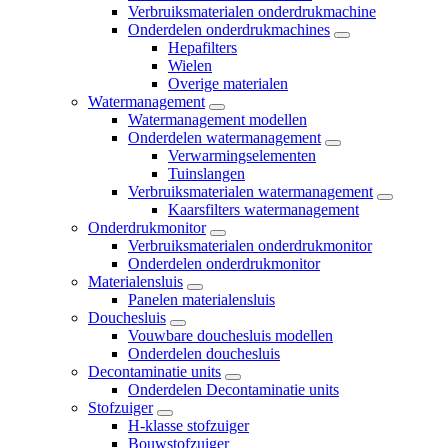
Verbruiksmaterialen onderdrukmachine
Onderdelen onderdrukmachines
Hepafilters
Wielen
Overige materialen
Watermanagement
Watermanagement modellen
Onderdelen watermanagement
Verwarmingselementen
Tuinslangen
Verbruiksmaterialen watermanagement
Kaarsfilters watermanagement
Onderdrukmonitor
Verbruiksmaterialen onderdrukmonitor
Onderdelen onderdrukmonitor
Materialensluis
Panelen materialensluis
Douchesluis
Vouwbare douchesluis modellen
Onderdelen douchesluis
Decontaminatie units
Onderdelen Decontaminatie units
Stofzuiger
H-klasse stofzuiger
Bouwstofzuiger