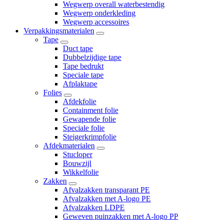
Wegwerp overall waterbestendig
Wegwerp onderkleding
Wegwerp accessoires
Verpakkingsmaterialen
Tape
Duct tape
Dubbelzijdige tape
Tape bedrukt
Speciale tape
Afplaktape
Folies
Afdekfolie
Containment folie
Gewapende folie
Speciale folie
Steigerkrimpfolie
Afdekmaterialen
Stucloper
Bouwzijl
Wikkelfolie
Zakken
Afvalzakken transparant PE
Afvalzakken met A-logo PE
Afvalzakken LDPE
Geweven puinzakken met A-logo PP