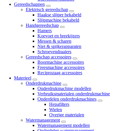
Gereedschappen
Elektrisch gereedschap
Haakse slijper bekabeld
Slijpmachine bekabeld
Handgereedschap
Hamers
Koevoet en breekijzers
Messen & scharen
Niet & spijkerapparaten
Schroevendraaiers
Gereedschap accessoires
Boormachine accessoires
Freesmachine accessoires
Reciprozaag accessoires
Materieel
Onderdrukmachine
Onderdrukmachine modellen
Verbruiksmaterialen onderdrukmachine
Onderdelen onderdrukmachines
Hepafilters
Wielen
Overige materialen
Watermanagement
Watermanagement modellen
Onderdelen watermanagement