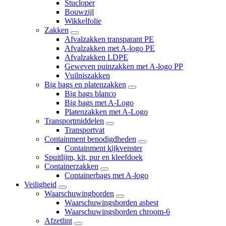
Stucloper
Bouwzijl
Wikkelfolie
Zakken
Afvalzakken transparant PE
Afvalzakken met A-logo PE
Afvalzakken LDPE
Geweven puinzakken met A-logo PP
Vuilniszakken
Big bags en platenzakken
Big bags blanco
Big bags met A-Logo
Platenzakken met A-Logo
Transportmiddelen
Transportvat
Containment benodigdheden
Containment kijkvenster
Spuitlijm, kit, pur en kleefdoek
Containerzakken
Containerbags met A-logo
Veiligheid
Waarschuwingborden
Waarschuwingsborden asbest
Waarschuwingsborden chroom-6
Afzetlint