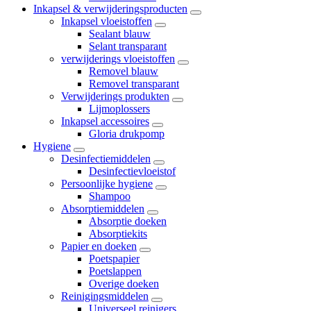
Inkapsel & verwijderingsproducten
Inkapsel vloeistoffen
Sealant blauw
Selant transparant
verwijderings vloeistoffen
Removel blauw
Removel transparant
Verwijderings produkten
Lijmoplossers
Inkapsel accessoires
Gloria drukpomp
Hygiene
Desinfectiemiddelen
Desinfectievloeistof
Persoonlijke hygiene
Shampoo
Absorptiemiddelen
Absorptie doeken
Absorptiekits
Papier en doeken
Poetspapier
Poetslappen
Overige doeken
Reinigingsmiddelen
Universeel reinigers