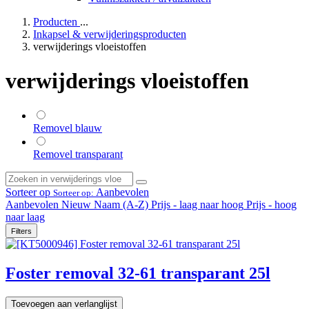
Producten
...
Inkapsel & verwijderingsproducten
verwijderings vloeistoffen
verwijderings vloeistoffen
Removel blauw
Removel transparant
Sorteer op
Aanbevolen
Sorteer op:
Aanbevolen
Nieuw
Naam (A-Z)
Prijs - laag naar hoog
Prijs - hoog
naar laag
Filters
Foster removal 32-61 transparant 25l
Toevoegen aan verlanglijst