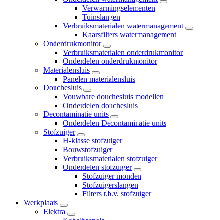
Verwarmingselementen
Tuinslangen
Verbruiksmaterialen watermanagement
Kaarsfilters watermanagement
Onderdrukmonitor
Verbruiksmaterialen onderdrukmonitor
Onderdelen onderdrukmonitor
Materialensluis
Panelen materialensluis
Douchesluis
Vouwbare douchesluis modellen
Onderdelen douchesluis
Decontaminatie units
Onderdelen Decontaminatie units
Stofzuiger
H-klasse stofzuiger
Bouwstofzuiger
Verbruiksmaterialen stofzuiger
Onderdelen stofzuiger
Stofzuiger monden
Stofzuigerslangen
Filters t.b.v. stofzuiger
Werkplaats
Elektra