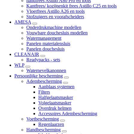
handfrees Astillo A80 Pro en tools
Kantfrees/ kozijnenkit frees Astillo C25 en tools
Vloerfrees Astillo A26 en tools
Stofzuigers en voorafscheiders
AMESA
Onderdrukmachine modellen
Vouwbare douchesluis modellen
Watermanagement
Panelen materialensluis
Panelen douchesluis
CLEANAIR
Readypacks - sets
WLP
Waternevelkanonnen
Persoonlijke bescherming
Adembescherming
Aanblaas systemen
Filters
Halfgelaatsmasker
Volgelaatsmasker
Overdruk helmen
Accessoires Adembescherming
Voetbescherming
Regenlaarzen
Handbescherming