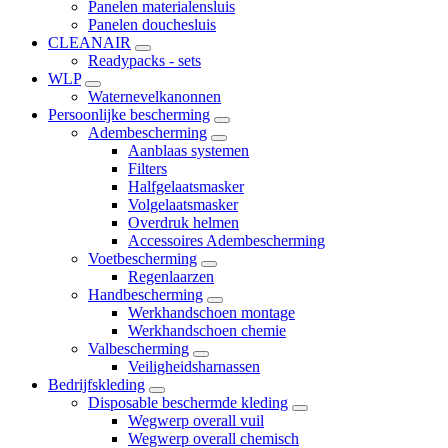
Panelen materialensluis
Panelen douchesluis
CLEANAIR
Readypacks - sets
WLP
Waternevelkanonnen
Persoonlijke bescherming
Adembescherming
Aanblaas systemen
Filters
Halfgelaatsmasker
Volgelaatsmasker
Overdruk helmen
Accessoires Adembescherming
Voetbescherming
Regenlaarzen
Handbescherming
Werkhandschoen montage
Werkhandschoen chemie
Valbescherming
Veiligheidsharnassen
Bedrijfskleding
Disposable beschermde kleding
Wegwerp overall vuil
Wegwerp overall chemisch