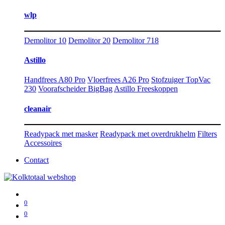
wlp
Demolitor 10
Demolitor 20
Demolitor 718
Astillo
Handfrees A80 Pro
Vloerfrees A26 Pro
Stofzuiger TopVac
230
Voorafscheider BigBag
Astillo Freeskoppen
cleanair
Readypack met masker
Readypack met overdrukhelm
Filters
Accessoires
Contact
0
0