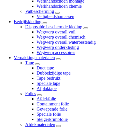
Werkhandschoen montage
Werkhandschoen chemie
Valbescherming
Veiligheidsharnassen
Bedrijfskleding
Disposable beschermde kleding
Wegwerp overall vuil
Wegwerp overall chemisch
Wegwerp overall waterbestendig
Wegwerp onderkleding
Wegwerp accessoires
Verpakkingsmaterialen
Tape
Duct tape
Dubbelzijdige tape
Tape bedrukt
Speciale tape
Afplaktape
Folies
Afdekfolie
Containment folie
Gewapende folie
Speciale folie
Steigerkrimpfolie
Afdekmaterialen