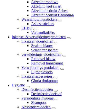
Afzetlint rood wit
Afzetlint geel zwart
Afzetlint bedrukt Asbest
Afzetlint bedrukt Chroom-6
Waarschuwingsstickers
Asbest stickers
EHBO
Verbandkoffers
Inkapsel & verwijderingsproducten
Inkapsel vloeistoffen
Sealant blauw
Selant transparant
verwijderings vloeistoffen
Removel blauw
Removel transparant
Verwijderings produkten
Lijmoplossers
Inkapsel accessoires
Gloria drukpomp
Hygiene
Desinfectiemiddelen
Desinfectievloeistof
Persoonlijke hygiene
Shampoo
Absorptiemiddelen