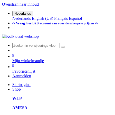
Overslaan naar inhoud
Nederlands
Nederlands
English (US)
Français
Español
-> Vraag hier B2B account aan voor de scherpste prijzen <-
0
Mijn winkelmandje
0
Favorietenlijst
Aanmelden
Startpagina
Shop
WLP
AMESA