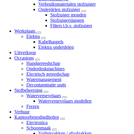
Verbruiksmaterialen stofzuiger
Onderdelen stofzuiger
Stofzuiger monden
Stofzuigerslangen
Filters t.b.v. stofzuiger
Werkplaats
Elektra
Kabelhaspels
Elektra onderdelen
Uitverkoop
Occasions
Handgereedschap
Onderdrukmachines
Electrisch gereedschap
Watermanagement
Decontaminatie units
Stofbeheersing
Watervernevelaars
Watervernevelaars modellen
Frezen
Verhuur
Kantoorbenodigdheden
Electronica
Schoonmaak
Vuilniszakken / afvalzakken