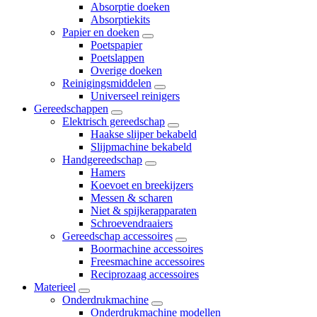
Absorptie doeken
Absorptiekits
Papier en doeken
Poetspapier
Poetslappen
Overige doeken
Reinigingsmiddelen
Universeel reinigers
Gereedschappen
Elektrisch gereedschap
Haakse slijper bekabeld
Slijpmachine bekabeld
Handgereedschap
Hamers
Koevoet en breekijzers
Messen & scharen
Niet & spijkerapparaten
Schroevendraaiers
Gereedschap accessoires
Boormachine accessoires
Freesmachine accessoires
Reciprozaag accessoires
Materieel
Onderdrukmachine
Onderdrukmachine modellen