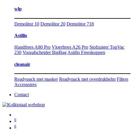
wlp
Demolitor 10
Demolitor 20
Demolitor 718
Astillo
Handfrees A80 Pro
Vloerfrees A26 Pro
Stofzuiger TopVac
230
Voorafscheider BigBag
Astillo Freeskoppen
cleanair
Readypack met masker
Readypack met overdrukhelm
Filters
Accessoires
Contact
0
0