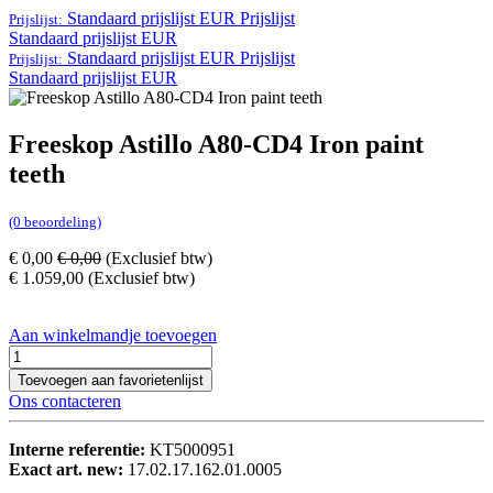
Standaard prijslijst EUR
Prijslijst
Prijslijst:
Standaard prijslijst EUR
Standaard prijslijst EUR
Prijslijst
Prijslijst:
Standaard prijslijst EUR
Freeskop Astillo A80-CD4 Iron paint
teeth
(0 beoordeling)
€
0,00
€
0,00
(Exclusief btw)
€
1.059,00
(Exclusief btw)
Aan winkelmandje toevoegen
Toevoegen aan favorietenlijst
Ons contacteren
Interne referentie:
KT5000951
Exact art. new:
17.02.17.162.01.0005