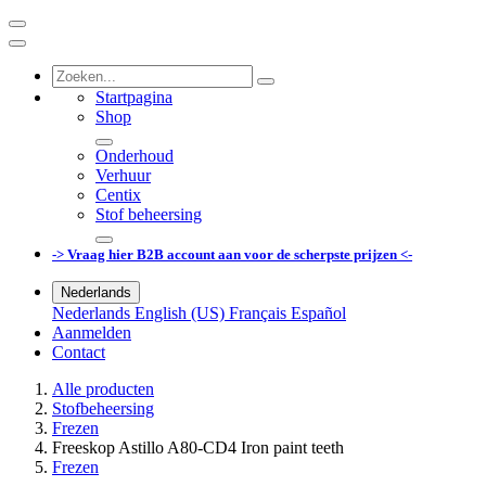
Startpagina
Shop
Onderhoud
Verhuur
Centix
Stof beheersing
-> Vraag hier B2B account aan voor de scherpste prijzen <-
Nederlands
Nederlands
English (US)
Français
Español
Aanmelden
Contact
Alle producten
Stofbeheersing
Frezen
Freeskop Astillo A80-CD4 Iron paint teeth
Frezen