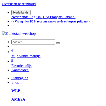
Overslaan naar inhoud
Nederlands
Nederlands
English (US)
Français
Español
-> Vraag hier B2B account aan voor de scherpste prijzen <-
0
Mijn winkelmandje
0
Favorietenlijst
Aanmelden
Startpagina
Shop
WLP
AMESA