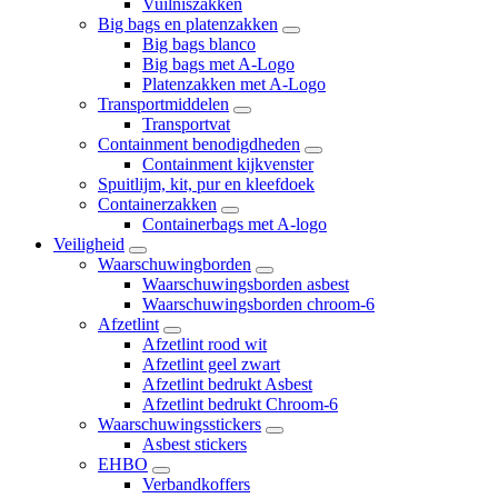
Vuilniszakken
Big bags en platenzakken
Big bags blanco
Big bags met A-Logo
Platenzakken met A-Logo
Transportmiddelen
Transportvat
Containment benodigdheden
Containment kijkvenster
Spuitlijm, kit, pur en kleefdoek
Containerzakken
Containerbags met A-logo
Veiligheid
Waarschuwingborden
Waarschuwingsborden asbest
Waarschuwingsborden chroom-6
Afzetlint
Afzetlint rood wit
Afzetlint geel zwart
Afzetlint bedrukt Asbest
Afzetlint bedrukt Chroom-6
Waarschuwingsstickers
Asbest stickers
EHBO
Verbandkoffers