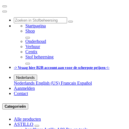
Startpagina
Shop
Onderhoud
Verhuur
Centix
Stof beheersing
-> Vraag hier B2B account aan voor de scherpste prijzen <-
Nederlands
Nederlands
English (US)
Français
Español
Aanmelden
Contact
Categorieën
Alle producten
ASTILLO