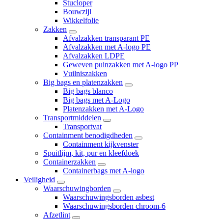
Stucloper
Bouwzijl
Wikkelfolie
Zakken
Afvalzakken transparant PE
Afvalzakken met A-logo PE
Afvalzakken LDPE
Geweven puinzakken met A-logo PP
Vuilniszakken
Big bags en platenzakken
Big bags blanco
Big bags met A-Logo
Platenzakken met A-Logo
Transportmiddelen
Transportvat
Containment benodigdheden
Containment kijkvenster
Spuitlijm, kit, pur en kleefdoek
Containerzakken
Containerbags met A-logo
Veiligheid
Waarschuwingborden
Waarschuwingsborden asbest
Waarschuwingsborden chroom-6
Afzetlint