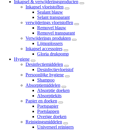
Inkapsel & verwijderingsproducten
Inkapsel vloeistoffen
Sealant blauw
Selant transparant
verwijderings vloeistoffen
Removel blauw
Removel transparant
Verwijderings produkten
Lijmoplossers
Inkapsel accessoires
Gloria drukpomp
Hygiene
Desinfectiemiddelen
Desinfectievloeistof
Persoonlijke hygiene
Shampoo
Absorptiemiddelen
Absorptie doeken
Absorptiekits
Papier en doeken
Poetspapier
Poetslappen
Overige doeken
Reinigingsmiddelen
Universeel reinigers