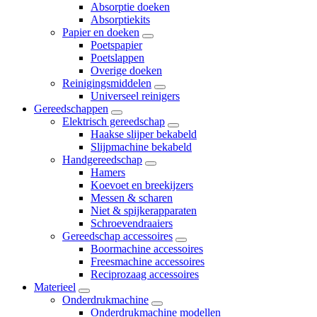
Absorptie doeken
Absorptiekits
Papier en doeken
Poetspapier
Poetslappen
Overige doeken
Reinigingsmiddelen
Universeel reinigers
Gereedschappen
Elektrisch gereedschap
Haakse slijper bekabeld
Slijpmachine bekabeld
Handgereedschap
Hamers
Koevoet en breekijzers
Messen & scharen
Niet & spijkerapparaten
Schroevendraaiers
Gereedschap accessoires
Boormachine accessoires
Freesmachine accessoires
Reciprozaag accessoires
Materieel
Onderdrukmachine
Onderdrukmachine modellen