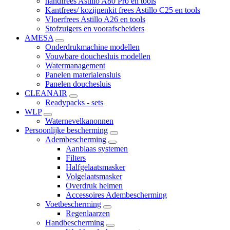
handfrees Astillo A80 Pro en tools
Kantfrees/ kozijnenkit frees Astillo C25 en tools
Vloerfrees Astillo A26 en tools
Stofzuigers en voorafscheiders
AMESA
Onderdrukmachine modellen
Vouwbare douchesluis modellen
Watermanagement
Panelen materialensluis
Panelen douchesluis
CLEANAIR
Readypacks - sets
WLP
Waternevelkanonnen
Persoonlijke bescherming
Adembescherming
Aanblaas systemen
Filters
Halfgelaatsmasker
Volgelaatsmasker
Overdruk helmen
Accessoires Adembescherming
Voetbescherming
Regenlaarzen
Handbescherming