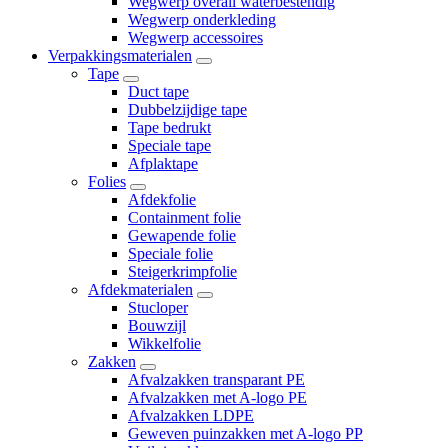
Wegwerp overall waterbestendig
Wegwerp onderkleding
Wegwerp accessoires
Verpakkingsmaterialen
Tape
Duct tape
Dubbelzijdige tape
Tape bedrukt
Speciale tape
Afplaktape
Folies
Afdekfolie
Containment folie
Gewapende folie
Speciale folie
Steigerkrimpfolie
Afdekmaterialen
Stucloper
Bouwzijl
Wikkelfolie
Zakken
Afvalzakken transparant PE
Afvalzakken met A-logo PE
Afvalzakken LDPE
Geweven puinzakken met A-logo PP