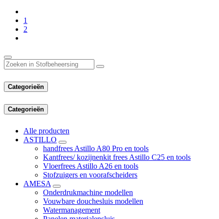
1
2
Categorieën
Categorieën
Alle producten
ASTILLO
handfrees Astillo A80 Pro en tools
Kantfrees/ kozijnenkit frees Astillo C25 en tools
Vloerfrees Astillo A26 en tools
Stofzuigers en voorafscheiders
AMESA
Onderdrukmachine modellen
Vouwbare douchesluis modellen
Watermanagement
Panelen materialensluis