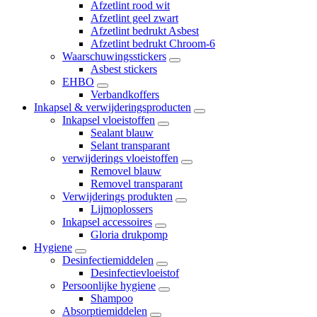
Afzetlint rood wit
Afzetlint geel zwart
Afzetlint bedrukt Asbest
Afzetlint bedrukt Chroom-6
Waarschuwingsstickers
Asbest stickers
EHBO
Verbandkoffers
Inkapsel & verwijderingsproducten
Inkapsel vloeistoffen
Sealant blauw
Selant transparant
verwijderings vloeistoffen
Removel blauw
Removel transparant
Verwijderings produkten
Lijmoplossers
Inkapsel accessoires
Gloria drukpomp
Hygiene
Desinfectiemiddelen
Desinfectievloeistof
Persoonlijke hygiene
Shampoo
Absorptiemiddelen