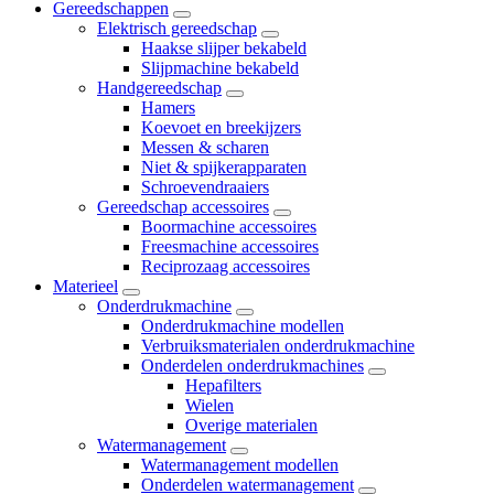
Gereedschappen
Elektrisch gereedschap
Haakse slijper bekabeld
Slijpmachine bekabeld
Handgereedschap
Hamers
Koevoet en breekijzers
Messen & scharen
Niet & spijkerapparaten
Schroevendraaiers
Gereedschap accessoires
Boormachine accessoires
Freesmachine accessoires
Reciprozaag accessoires
Materieel
Onderdrukmachine
Onderdrukmachine modellen
Verbruiksmaterialen onderdrukmachine
Onderdelen onderdrukmachines
Hepafilters
Wielen
Overige materialen
Watermanagement
Watermanagement modellen
Onderdelen watermanagement