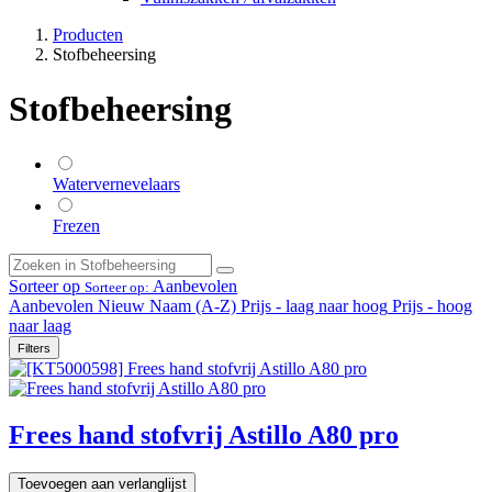
Producten
Stofbeheersing
Stofbeheersing
Watervernevelaars
Frezen
Sorteer op
Aanbevolen
Sorteer op:
Aanbevolen
Nieuw
Naam (A-Z)
Prijs - laag naar hoog
Prijs - hoog
naar laag
Filters
Frees hand stofvrij Astillo A80 pro
Toevoegen aan verlanglijst