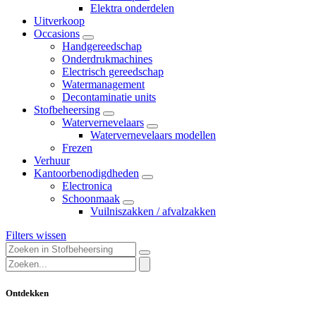
Elektra onderdelen
Uitverkoop
Occasions
Handgereedschap
Onderdrukmachines
Electrisch gereedschap
Watermanagement
Decontaminatie units
Stofbeheersing
Watervernevelaars
Watervernevelaars modellen
Frezen
Verhuur
Kantoorbenodigdheden
Electronica
Schoonmaak
Vuilniszakken / afvalzakken
Filters wissen
Ontdekken