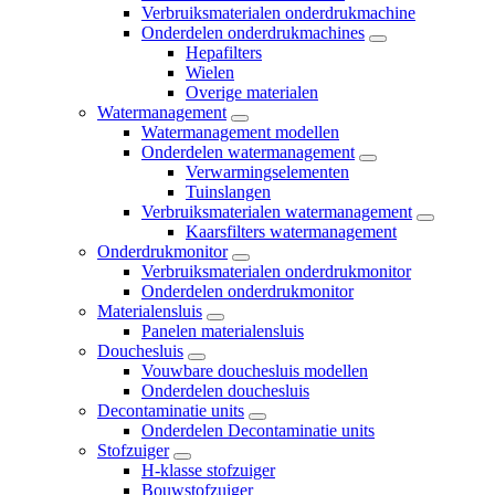
Verbruiksmaterialen onderdrukmachine
Onderdelen onderdrukmachines
Hepafilters
Wielen
Overige materialen
Watermanagement
Watermanagement modellen
Onderdelen watermanagement
Verwarmingselementen
Tuinslangen
Verbruiksmaterialen watermanagement
Kaarsfilters watermanagement
Onderdrukmonitor
Verbruiksmaterialen onderdrukmonitor
Onderdelen onderdrukmonitor
Materialensluis
Panelen materialensluis
Douchesluis
Vouwbare douchesluis modellen
Onderdelen douchesluis
Decontaminatie units
Onderdelen Decontaminatie units
Stofzuiger
H-klasse stofzuiger
Bouwstofzuiger