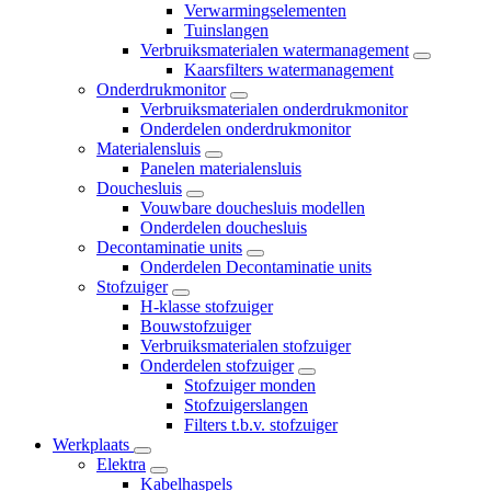
Verwarmingselementen
Tuinslangen
Verbruiksmaterialen watermanagement
Kaarsfilters watermanagement
Onderdrukmonitor
Verbruiksmaterialen onderdrukmonitor
Onderdelen onderdrukmonitor
Materialensluis
Panelen materialensluis
Douchesluis
Vouwbare douchesluis modellen
Onderdelen douchesluis
Decontaminatie units
Onderdelen Decontaminatie units
Stofzuiger
H-klasse stofzuiger
Bouwstofzuiger
Verbruiksmaterialen stofzuiger
Onderdelen stofzuiger
Stofzuiger monden
Stofzuigerslangen
Filters t.b.v. stofzuiger
Werkplaats
Elektra
Kabelhaspels