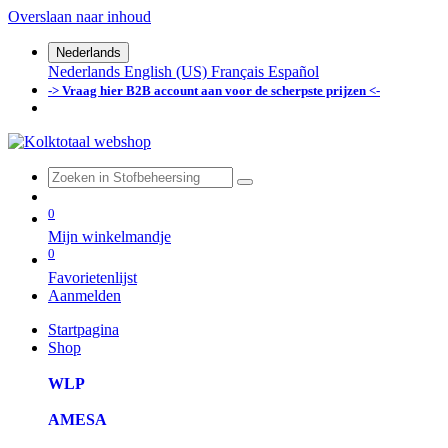
Overslaan naar inhoud
Nederlands
Nederlands
English (US)
Français
Español
-> Vraag hier B2B account aan voor de scherpste prijzen <-
0
Mijn winkelmandje
0
Favorietenlijst
Aanmelden
Startpagina
Shop
WLP
AMESA