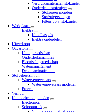
Verbruiksmaterialen stofzuiger
Onderdelen stofzuiger
Stofzuiger monden
Stofzuigerslangen
Filters t.b.v. stofzuiger
Werkplaats
Elektra
Kabelhaspels
Elektra onderdelen
Uitverkoop
Occasions
Handgereedschap
Onderdrukmachines
Electrisch gereedschap
Watermanagement
Decontaminatie units
Stofbeheersing
Watervernevelaars
Watervernevelaars modellen
Frezen
Verhuur
Kantoorbenodigdheden
Electronica
Schoonmaak
Vuilniszakken / afvalzakken