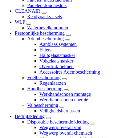
Panelen douchesluis
CLEANAIR
Readypacks - sets
WLP
Waternevelkanonnen
Persoonlijke bescherming
Adembescherming
Aanblaas systemen
Filters
Halfgelaatsmasker
Volgelaatsmasker
Overdruk helmen
Accessoires Adembescherming
Voetbescherming
Regenlaarzen
Handbescherming
Werkhandschoen montage
Werkhandschoen chemie
Valbescherming
Veiligheidsharnassen
Bedrijfskleding
Disposable beschermde kleding
Wegwerp overall vuil
Wegwerp overall chemisch