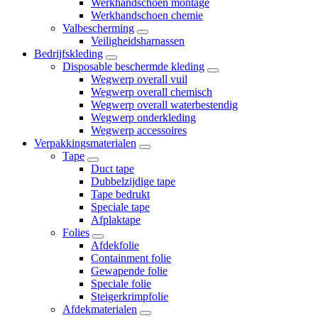
Werkhandschoen montage
Werkhandschoen chemie
Valbescherming
Veiligheidsharnassen
Bedrijfskleding
Disposable beschermde kleding
Wegwerp overall vuil
Wegwerp overall chemisch
Wegwerp overall waterbestendig
Wegwerp onderkleding
Wegwerp accessoires
Verpakkingsmaterialen
Tape
Duct tape
Dubbelzijdige tape
Tape bedrukt
Speciale tape
Afplaktape
Folies
Afdekfolie
Containment folie
Gewapende folie
Speciale folie
Steigerkrimpfolie
Afdekmaterialen