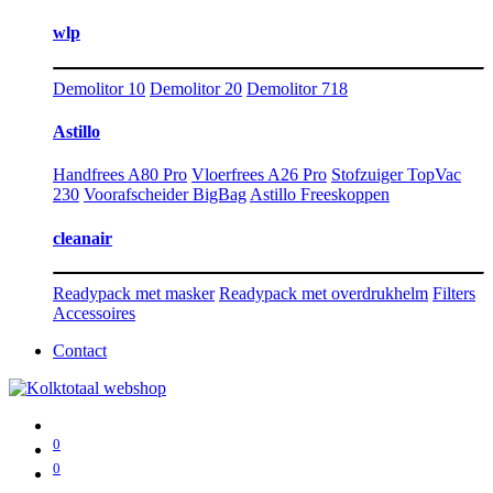
wlp
Demolitor 10
Demolitor 20
Demolitor 718
Astillo
Handfrees A80 Pro
Vloerfrees A26 Pro
Stofzuiger TopVac
230
Voorafscheider BigBag
Astillo Freeskoppen
cleanair
Readypack met masker
Readypack met overdrukhelm
Filters
Accessoires
Contact
0
0