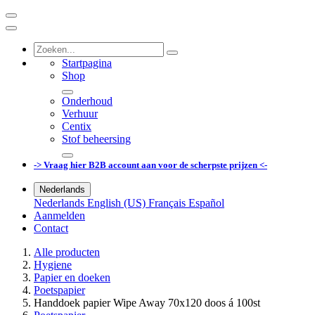
Startpagina
Shop
Onderhoud
Verhuur
Centix
Stof beheersing
-> Vraag hier B2B account aan voor de scherpste prijzen <-
Nederlands
Nederlands
English (US)
Français
Español
Aanmelden
Contact
Alle producten
Hygiene
Papier en doeken
Poetspapier
Handdoek papier Wipe Away 70x120 doos á 100st