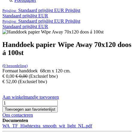
Poetspapier
Standaard prijslijst EUR
Prijslijst
Prijslijst:
Standaard prijslijst EUR
Standaard prijslijst EUR
Prijslijst
Prijslijst:
Standaard prijslijst EUR
Handdoek papier Wipe Away 70x120 doos
á 100st
(0 beoordeling)
Formaat handdoek 68cm x 120 cm.
€
0,00
€
0,00
(Exclusief btw)
€
52,00
(Exclusief btw)
Aan winkelmandje toevoegen
Toevoegen aan favorietenlijst
Ons contacteren
Documenten
WA_TF_Hightextra_smooth_wit_light_NL.pdf