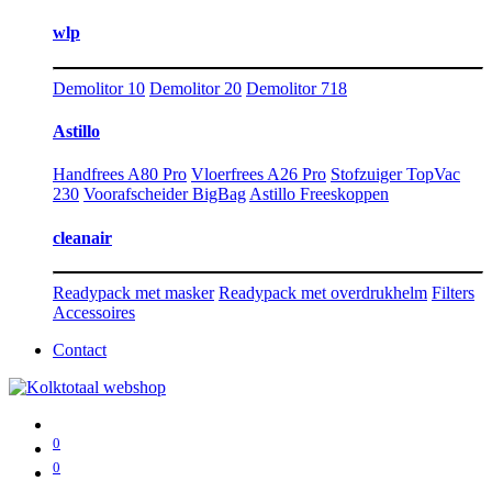
wlp
Demolitor 10
Demolitor 20
Demolitor 718
Astillo
Handfrees A80 Pro
Vloerfrees A26 Pro
Stofzuiger TopVac
230
Voorafscheider BigBag
Astillo Freeskoppen
cleanair
Readypack met masker
Readypack met overdrukhelm
Filters
Accessoires
Contact
0
0