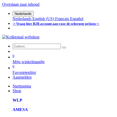
Overslaan naar inhoud
Nederlands
Nederlands
English (US)
Français
Español
-> Vraag hier B2B account aan voor de scherpste prijzen <-
0
Mijn winkelmandje
0
Favorietenlijst
Aanmelden
Startpagina
Shop
WLP
AMESA