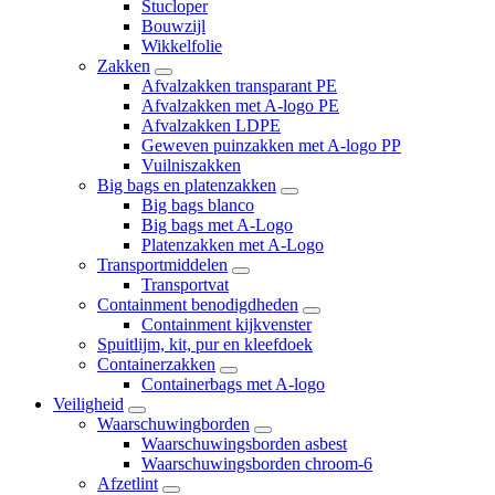
Stucloper
Bouwzijl
Wikkelfolie
Zakken
Afvalzakken transparant PE
Afvalzakken met A-logo PE
Afvalzakken LDPE
Geweven puinzakken met A-logo PP
Vuilniszakken
Big bags en platenzakken
Big bags blanco
Big bags met A-Logo
Platenzakken met A-Logo
Transportmiddelen
Transportvat
Containment benodigdheden
Containment kijkvenster
Spuitlijm, kit, pur en kleefdoek
Containerzakken
Containerbags met A-logo
Veiligheid
Waarschuwingborden
Waarschuwingsborden asbest
Waarschuwingsborden chroom-6
Afzetlint