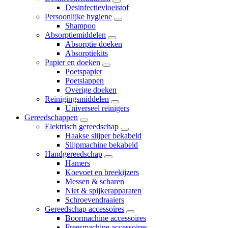
Desinfectievloeistof
Persoonlijke hygiene
Shampoo
Absorptiemiddelen
Absorptie doeken
Absorptiekits
Papier en doeken
Poetspapier
Poetslappen
Overige doeken
Reinigingsmiddelen
Universeel reinigers
Gereedschappen
Elektrisch gereedschap
Haakse slijper bekabeld
Slijpmachine bekabeld
Handgereedschap
Hamers
Koevoet en breekijzers
Messen & scharen
Niet & spijkerapparaten
Schroevendraaiers
Gereedschap accessoires
Boormachine accessoires
Freesmachine accessoires