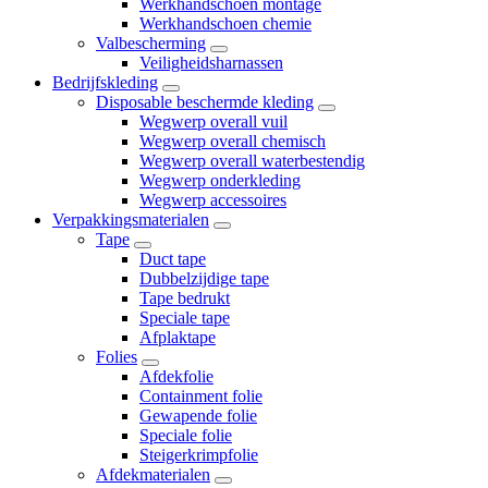
Werkhandschoen montage
Werkhandschoen chemie
Valbescherming
Veiligheidsharnassen
Bedrijfskleding
Disposable beschermde kleding
Wegwerp overall vuil
Wegwerp overall chemisch
Wegwerp overall waterbestendig
Wegwerp onderkleding
Wegwerp accessoires
Verpakkingsmaterialen
Tape
Duct tape
Dubbelzijdige tape
Tape bedrukt
Speciale tape
Afplaktape
Folies
Afdekfolie
Containment folie
Gewapende folie
Speciale folie
Steigerkrimpfolie
Afdekmaterialen