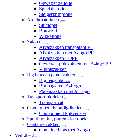
Gewapende folie
Speciale folie
Steigerkrimpfolie
Afdekmaterialen
Stucloper
Bouwzijl
Wikkelfolie
Zakken
Afvalzakken transparant PE
Afvalzakken met A-logo PE
Afvalzakken LDPE
Geweven puinzakken met A-logo PP
Vuilniszakken
Big bags en platenzakken
Big bags blanco
Big bags met A-Logo
Platenzakken met A-Logo
Transportmiddelen
Transportvat
Containment benodigdheden
Containment kijkvenster
Spuitlijm, kit, pur en kleefdoek
Containerzakken
Containerbags met A-logo
Veiligheid