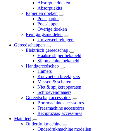
Absorptie doeken
Absorptiekits
Papier en doeken
Poetspapier
Poetslappen
Overige doeken
Reinigingsmiddelen
Universeel reinigers
Gereedschappen
Elektrisch gereedschap
Haakse slijper bekabeld
Slijpmachine bekabeld
Handgereedschap
Hamers
Koevoet en breekijzers
Messen & scharen
Niet & spijkerapparaten
Schroevendraaiers
Gereedschap accessoires
Boormachine accessoires
Freesmachine accessoires
Reciprozaag accessoires
Materieel
Onderdrukmachine
Onderdrukmachine modellen