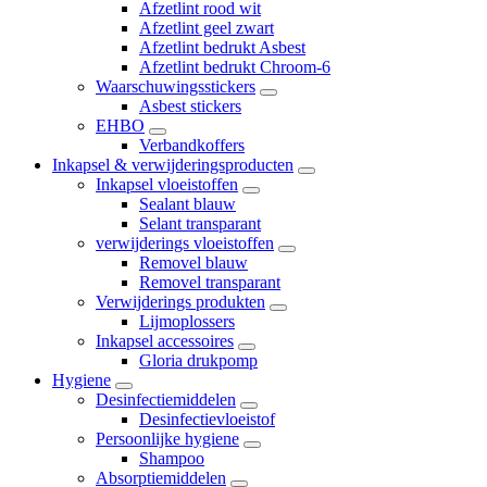
Afzetlint rood wit
Afzetlint geel zwart
Afzetlint bedrukt Asbest
Afzetlint bedrukt Chroom-6
Waarschuwingsstickers
Asbest stickers
EHBO
Verbandkoffers
Inkapsel & verwijderingsproducten
Inkapsel vloeistoffen
Sealant blauw
Selant transparant
verwijderings vloeistoffen
Removel blauw
Removel transparant
Verwijderings produkten
Lijmoplossers
Inkapsel accessoires
Gloria drukpomp
Hygiene
Desinfectiemiddelen
Desinfectievloeistof
Persoonlijke hygiene
Shampoo
Absorptiemiddelen