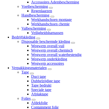
Accessoires Adembescherming
Voetbescherming
Regenlaarzen
Handbescherming
Werkhandschoen montage
Werkhandschoen chemie
Valbescherming
Veiligheidsharnassen
Bedrijfskleding
Disposable beschermde kleding
Wegwerp overall vuil
Wegwerp overall chemisch
Wegwerp overall waterbestendig
Wegwerp onderkleding
Wegwerp accessoires
Verpakkingsmaterialen
Tape
Duct tape
Dubbelzijdige tape
Tape bedrukt
Speciale tape
Afplaktape
Folies
Afdekfolie
Containment folie