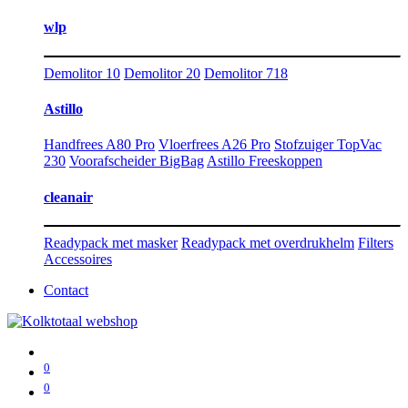
wlp
Demolitor 10
Demolitor 20
Demolitor 718
Astillo
Handfrees A80 Pro
Vloerfrees A26 Pro
Stofzuiger TopVac
230
Voorafscheider BigBag
Astillo Freeskoppen
cleanair
Readypack met masker
Readypack met overdrukhelm
Filters
Accessoires
Contact
0
0