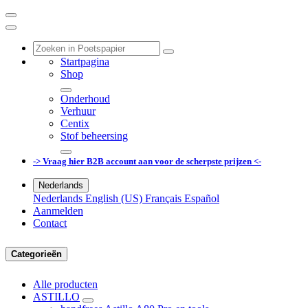
Startpagina
Shop
Onderhoud
Verhuur
Centix
Stof beheersing
-> Vraag hier B2B account aan voor de scherpste prijzen <-
Nederlands
Nederlands
English (US)
Français
Español
Aanmelden
Contact
Categorieën
Alle producten
ASTILLO