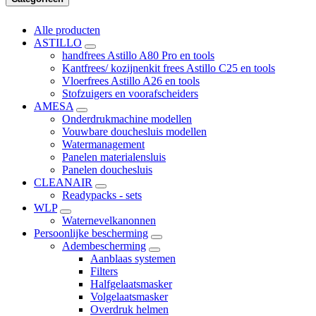
Alle producten
ASTILLO
handfrees Astillo A80 Pro en tools
Kantfrees/ kozijnenkit frees Astillo C25 en tools
Vloerfrees Astillo A26 en tools
Stofzuigers en voorafscheiders
AMESA
Onderdrukmachine modellen
Vouwbare douchesluis modellen
Watermanagement
Panelen materialensluis
Panelen douchesluis
CLEANAIR
Readypacks - sets
WLP
Waternevelkanonnen
Persoonlijke bescherming
Adembescherming
Aanblaas systemen
Filters
Halfgelaatsmasker
Volgelaatsmasker
Overdruk helmen