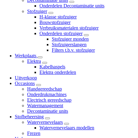
Decontaminatie units
Onderdelen Decontaminatie units
Stofzuiger
H-klasse stofzuiger
Bouwstofzuiger
Verbruiksmaterialen stofzuiger
Onderdelen stofzuiger
Stofzuiger monden
Stofzuigerslangen
Filters t.b.v. stofzuiger
Werkplaats
Elektra
Kabelhaspels
Elektra onderdelen
Uitverkoop
Occasions
Handgereedschap
Onderdrukmachines
Electrisch gereedschap
Watermanagement
Decontaminatie units
Stofbeheersing
Watervernevelaars
Watervernevelaars modellen
Frezen