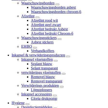
Waarschuwingborden
Waarschuwingsborden asbest
Waarschuwingsborden chroom-6
Afzetlint
Afzetlint rood wit
Afzetlint geel zwart
Afzetlint bedrukt Asbest
Afzetlint bedrukt Chroom-6
Waarschuwingsstickers
Asbest stickers
EHBO
Verbandkoffers
Inkapsel & verwijderingsproducten
Inkapsel vloeistoffen
Sealant blauw
Selant transparant
verwijderings vloeistoffen
Removel blauw
Removel transparant
Verwijderings produkten
Lijmoplossers
Inkapsel accessoires
Gloria drukpomp
Hygiene
Desinfectiemiddelen