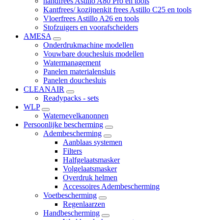
handfrees Astillo A80 Pro en tools
Kantfrees/ kozijnenkit frees Astillo C25 en tools
Vloerfrees Astillo A26 en tools
Stofzuigers en voorafscheiders
AMESA
Onderdrukmachine modellen
Vouwbare douchesluis modellen
Watermanagement
Panelen materialensluis
Panelen douchesluis
CLEANAIR
Readypacks - sets
WLP
Waternevelkanonnen
Persoonlijke bescherming
Adembescherming
Aanblaas systemen
Filters
Halfgelaatsmasker
Volgelaatsmasker
Overdruk helmen
Accessoires Adembescherming
Voetbescherming
Regenlaarzen
Handbescherming