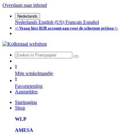
Overslaan naar inhoud
Nederlands
Nederlands
English (US)
Français
Español
-> Vraag hier B2B account aan voor de scherpste prijzen <-
0
Mijn winkelmandje
0
Favorietenlijst
Aanmelden
Startpagina
Shop
WLP
AMESA