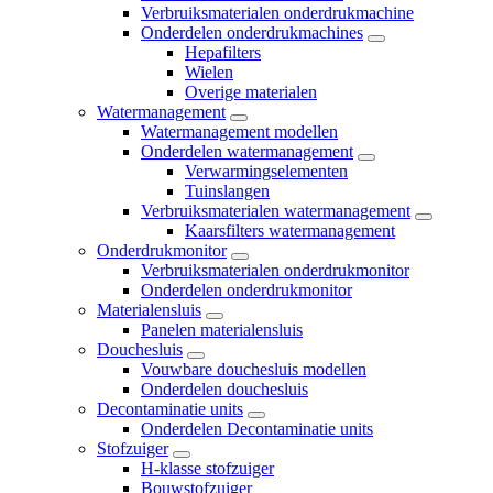
Verbruiksmaterialen onderdrukmachine
Onderdelen onderdrukmachines
Hepafilters
Wielen
Overige materialen
Watermanagement
Watermanagement modellen
Onderdelen watermanagement
Verwarmingselementen
Tuinslangen
Verbruiksmaterialen watermanagement
Kaarsfilters watermanagement
Onderdrukmonitor
Verbruiksmaterialen onderdrukmonitor
Onderdelen onderdrukmonitor
Materialensluis
Panelen materialensluis
Douchesluis
Vouwbare douchesluis modellen
Onderdelen douchesluis
Decontaminatie units
Onderdelen Decontaminatie units
Stofzuiger
H-klasse stofzuiger
Bouwstofzuiger