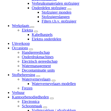
Verbruiksmaterialen stofzuiger
Onderdelen stofzuiger
Stofzuiger monden
Stofzuigerslangen
Filters t.b.v. stofzuiger
Werkplaats
Elektra
Kabelhaspels
Elektra onderdelen
Uitverkoop
Occasions
Handgereedschap
Onderdrukmachines
Electrisch gereedschap
Watermanagement
Decontaminatie units
Stofbeheersing
Watervernevelaars
Watervernevelaars modellen
Frezen
Verhuur
Kantoorbenodigdheden
Electronica
Schoonmaak
Vuilniszakken / afvalzakken