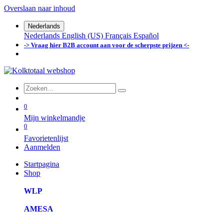
Overslaan naar inhoud
Nederlands
Nederlands
English (US)
Français
Español
-> Vraag hier B2B account aan voor de scherpste prijzen <-
0
Mijn winkelmandje
0
Favorietenlijst
Aanmelden
Startpagina
Shop
WLP
AMESA