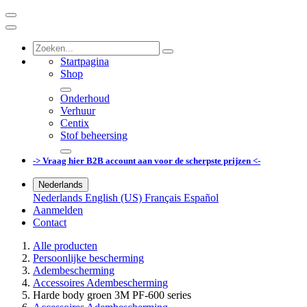
Startpagina
Shop
Onderhoud
Verhuur
Centix
Stof beheersing
-> Vraag hier B2B account aan voor de scherpste prijzen <-
Nederlands
Nederlands
English (US)
Français
Español
Aanmelden
Contact
Alle producten
Persoonlijke bescherming
Adembescherming
Accessoires Adembescherming
Harde body groen 3M PF-600 series