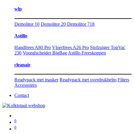
wlp
Demolitor 10
Demolitor 20
Demolitor 718
Astillo
Handfrees A80 Pro
Vloerfrees A26 Pro
Stofzuiger TopVac
230
Voorafscheider BigBag
Astillo Freeskoppen
cleanair
Readypack met masker
Readypack met overdrukhelm
Filters
Accessoires
Contact
0
0