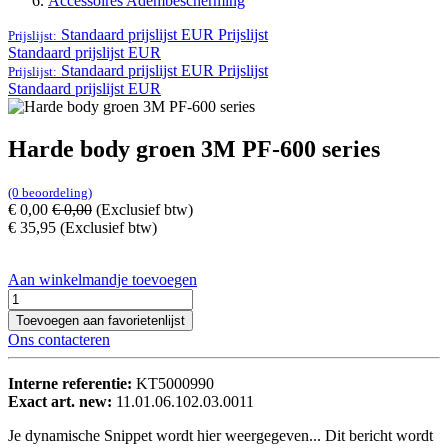
Accessoires Adembescherming
Standaard prijslijst EUR
Prijslijst
Prijslijst:
Standaard prijslijst EUR
Standaard prijslijst EUR
Prijslijst
Prijslijst:
Standaard prijslijst EUR
Harde body groen 3M PF-600 series
(0 beoordeling)
€
0,00
€
0,00
(Exclusief btw)
€
35,95
(Exclusief btw)
Aan winkelmandje toevoegen
Toevoegen aan favorietenlijst
Ons contacteren
Interne referentie:
KT5000990
Exact art. new:
11.01.06.102.03.0011
Je dynamische Snippet wordt hier weergegeven... Dit bericht wordt