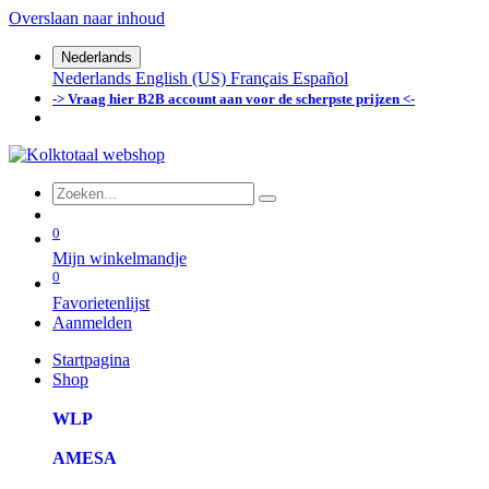
Overslaan naar inhoud
Nederlands
Nederlands
English (US)
Français
Español
-> Vraag hier B2B account aan voor de scherpste prijzen <-
0
Mijn winkelmandje
0
Favorietenlijst
Aanmelden
Startpagina
Shop
WLP
AMESA