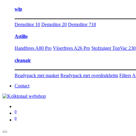
wlp
Demolitor 10
Demolitor 20
Demolitor 718
Astillo
Handfrees A80 Pro
Vloerfrees A26 Pro
Stofzuiger TopVac 230
cleanair
Readypack met masker
Readypack met overdrukhelm
Filters
A
Contact
0
0