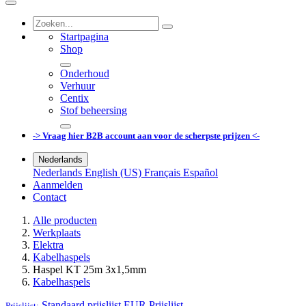
Startpagina
Shop
Onderhoud
Verhuur
Centix
Stof beheersing
-> Vraag hier B2B account aan voor de scherpste prijzen <-
Nederlands
Nederlands
English (US)
Français
Español
Aanmelden
Contact
Alle producten
Werkplaats
Elektra
Kabelhaspels
Haspel KT 25m 3x1,5mm
Kabelhaspels
Standaard prijslijst EUR
Prijslijst
Prijslijst: