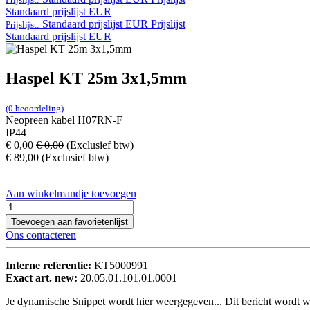
Standaard prijslijst EUR
Standaard prijslijst EUR
Prijslijst
Prijslijst:
Standaard prijslijst EUR
Haspel KT 25m 3x1,5mm
(0 beoordeling)
Neopreen kabel H07RN-F
IP44
€
0,00
€
0,00
(Exclusief btw)
€
89,00
(Exclusief btw)
Aan winkelmandje toevoegen
Toevoegen aan favorietenlijst
Ons contacteren
Interne referentie:
KT5000991
Exact art. new:
20.05.01.101.01.0001
Je dynamische Snippet wordt hier weergegeven... Dit bericht wordt w