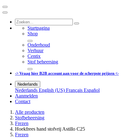
Startpagina
Shop
Onderhoud
Verhuur
Centix
Stof beheersing
-> Vraag hier B2B account aan voor de scherpste prijzen <-
Nederlands
Nederlands
English (US)
Français
Español
Aanmelden
Contact
Alle producten
Stofbeheersing
Frezen
Hoekfrees hand stofvrij Astillo C25
Frezen