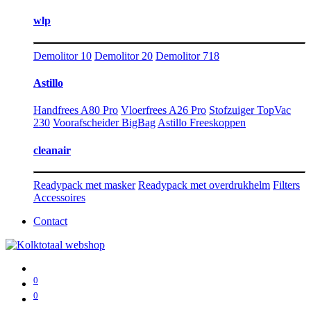
wlp
Demolitor 10
Demolitor 20
Demolitor 718
Astillo
Handfrees A80 Pro
Vloerfrees A26 Pro
Stofzuiger TopVac
230
Voorafscheider BigBag
Astillo Freeskoppen
cleanair
Readypack met masker
Readypack met overdrukhelm
Filters
Accessoires
Contact
0
0