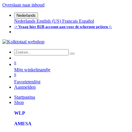
Overslaan naar inhoud
Nederlands
Nederlands
English (US)
Français
Español
-> Vraag hier B2B account aan voor de scherpste prijzen <-
0
Mijn winkelmandje
0
Favorietenlijst
Aanmelden
Startpagina
Shop
WLP
AMESA