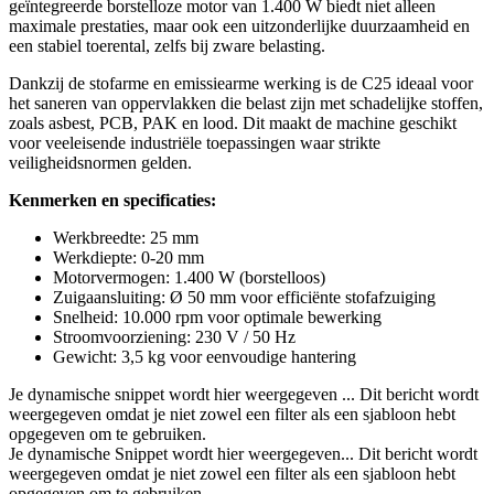
geïntegreerde borstelloze motor van 1.400 W biedt niet alleen
maximale prestaties, maar ook een uitzonderlijke duurzaamheid en
een stabiel toerental, zelfs bij zware belasting.
Dankzij de stofarme en emissiearme werking is de C25 ideaal voor
het saneren van oppervlakken die belast zijn met schadelijke stoffen,
zoals asbest, PCB, PAK en lood. Dit maakt de machine geschikt
voor veeleisende industriële toepassingen waar strikte
veiligheidsnormen gelden.
Kenmerken en specificaties:
Werkbreedte: 25 mm
Werkdiepte: 0-20 mm
Motorvermogen: 1.400 W (borstelloos)
Zuigaansluiting: Ø 50 mm voor efficiënte stofafzuiging
Snelheid: 10.000 rpm voor optimale bewerking
Stroomvoorziening: 230 V / 50 Hz
Gewicht: 3,5 kg voor eenvoudige hantering
Je dynamische snippet wordt hier weergegeven ... Dit bericht wordt
weergegeven omdat je niet zowel een filter als een sjabloon hebt
opgegeven om te gebruiken.
Je dynamische Snippet wordt hier weergegeven... Dit bericht wordt
weergegeven omdat je niet zowel een filter als een sjabloon hebt
opgegeven om te gebruiken.