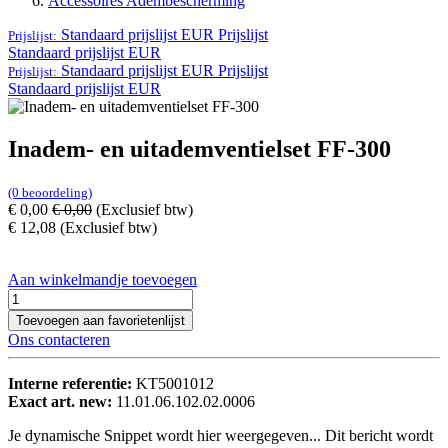
Accessoires Adembescherming
Standaard prijslijst EUR
Prijslijst
Prijslijst:
Standaard prijslijst EUR
Standaard prijslijst EUR
Prijslijst
Prijslijst:
Standaard prijslijst EUR
Inadem- en uitademventielset FF-300
(0 beoordeling)
€
0,00
€
0,00
(Exclusief btw)
€
12,08
(Exclusief btw)
Aan winkelmandje toevoegen
Toevoegen aan favorietenlijst
Ons contacteren
Interne referentie:
KT5001012
Exact art. new:
11.01.06.102.02.0006
Je dynamische Snippet wordt hier weergegeven... Dit bericht wordt