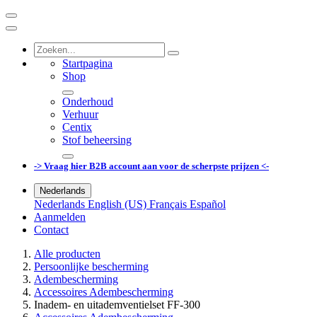
Startpagina
Shop
Onderhoud
Verhuur
Centix
Stof beheersing
-> Vraag hier B2B account aan voor de scherpste prijzen <-
Nederlands
Nederlands
English (US)
Français
Español
Aanmelden
Contact
Alle producten
Persoonlijke bescherming
Adembescherming
Accessoires Adembescherming
Inadem- en uitademventielset FF-300