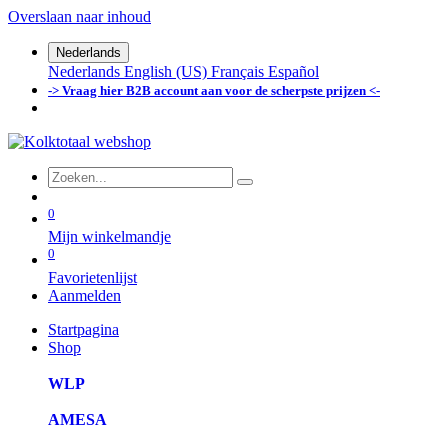
Overslaan naar inhoud
Nederlands
Nederlands
English (US)
Français
Español
-> Vraag hier B2B account aan voor de scherpste prijzen <-
0
Mijn winkelmandje
0
Favorietenlijst
Aanmelden
Startpagina
Shop
WLP
AMESA