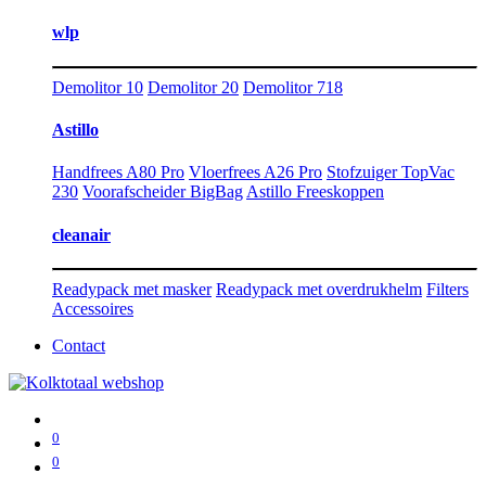
wlp
Demolitor 10
Demolitor 20
Demolitor 718
Astillo
Handfrees A80 Pro
Vloerfrees A26 Pro
Stofzuiger TopVac
230
Voorafscheider BigBag
Astillo Freeskoppen
cleanair
Readypack met masker
Readypack met overdrukhelm
Filters
Accessoires
Contact
0
0