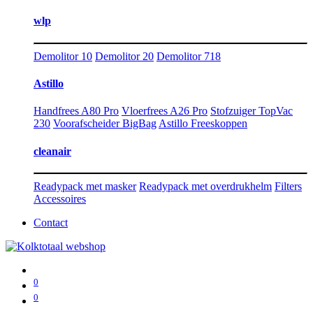
wlp
Demolitor 10
Demolitor 20
Demolitor 718
Astillo
Handfrees A80 Pro
Vloerfrees A26 Pro
Stofzuiger TopVac
230
Voorafscheider BigBag
Astillo Freeskoppen
cleanair
Readypack met masker
Readypack met overdrukhelm
Filters
Accessoires
Contact
0
0