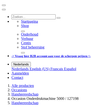
Startpagina
Shop
Onderhoud
Verhuur
Centix
Stof beheersing
-> Vraag hier B2B account aan voor de scherpste prijzen <-
Nederlands
Nederlands
English (US)
Français
Español
Aanmelden
Contact
Alle producten
Occasions
Handgereedschap
Occasion Onderdrukmachine 5000 / 127198
Handgereedschap