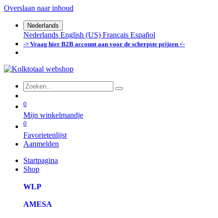
Overslaan naar inhoud
Nederlands
Nederlands
English (US)
Français
Español
-> Vraag hier B2B account aan voor de scherpste prijzen <-
0
Mijn winkelmandje
0
Favorietenlijst
Aanmelden
Startpagina
Shop
WLP
AMESA