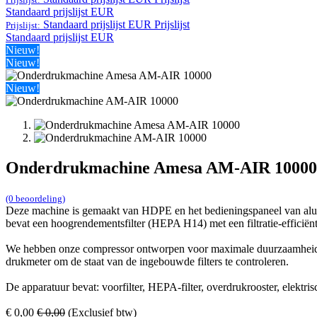
Standaard prijslijst EUR
Standaard prijslijst EUR
Prijslijst
Prijslijst:
Standaard prijslijst EUR
Nieuw!
Nieuw!
Nieuw!
Onderdrukmachine Amesa AM-AIR 10000
(0 beoordeling)
Deze machine is gemaakt van HDPE en het bedieningspaneel van alumini
bevat een hoogrendementsfilter (HEPA H14) met een filtratie-efficiën
We hebben onze compressor ontworpen voor maximale duurzaamheid, vei
drukmeter om de staat van de ingebouwde filters te controleren.
De apparatuur bevat: voorfilter, HEPA-filter, overdrukrooster, elektrisc
€
0,00
€
0,00
(Exclusief btw)