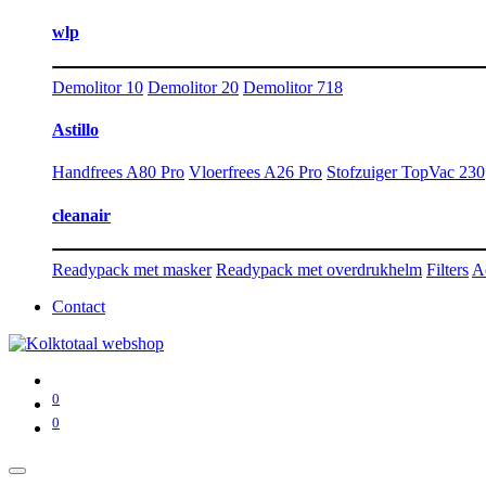
wlp
Demolitor 10
Demolitor 20
Demolitor 718
Astillo
Handfrees A80 Pro
Vloerfrees A26 Pro
Stofzuiger TopVac 230
cleanair
Readypack met masker
Readypack met overdrukhelm
Filters
A
Contact
0
0