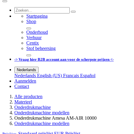
Startpagina
Shop
Onderhoud
Verhuur
Centix
Stof beheersing
-> Vraag hier B2B account aan voor de scherpste prijzen <-
Nederlands
Nederlands
English (US)
Français
Español
Aanmelden
Contact
Alle producten
Materieel
Onderdrukmachine
Onderdrukmachine modellen
Onderdrukmachine Amesa AM-AIR 10000
Onderdrukmachine modellen
Standaard prijslijst EUR
Prijslijst
Prijslijst: