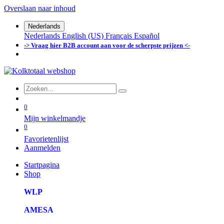
Overslaan naar inhoud
Nederlands
Nederlands
English (US)
Français
Español
-> Vraag hier B2B account aan voor de scherpste prijzen <-
0
Mijn winkelmandje
0
Favorietenlijst
Aanmelden
Startpagina
Shop
WLP
AMESA