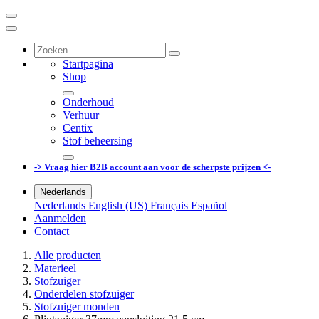
Startpagina
Shop
Onderhoud
Verhuur
Centix
Stof beheersing
-> Vraag hier B2B account aan voor de scherpste prijzen <-
Nederlands
Nederlands
English (US)
Français
Español
Aanmelden
Contact
Alle producten
Materieel
Stofzuiger
Onderdelen stofzuiger
Stofzuiger monden