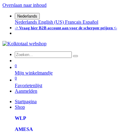
Overslaan naar inhoud
Nederlands
Nederlands
English (US)
Français
Español
-> Vraag hier B2B account aan voor de scherpste prijzen <-
0
Mijn winkelmandje
0
Favorietenlijst
Aanmelden
Startpagina
Shop
WLP
AMESA