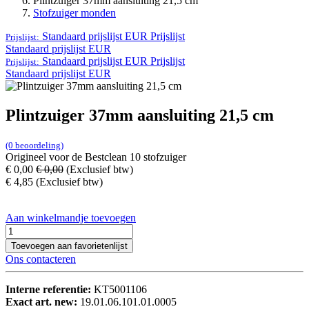
Plintzuiger 37mm aansluiting 21,5 cm
Stofzuiger monden
Standaard prijslijst EUR
Prijslijst
Prijslijst:
Standaard prijslijst EUR
Standaard prijslijst EUR
Prijslijst
Prijslijst:
Standaard prijslijst EUR
Plintzuiger 37mm aansluiting 21,5 cm
(0 beoordeling)
Origineel voor de Bestclean 10 stofzuiger
€
0,00
€
0,00
(Exclusief btw)
€
4,85
(Exclusief btw)
Aan winkelmandje toevoegen
Toevoegen aan favorietenlijst
Ons contacteren
Interne referentie:
KT5001106
Exact art. new:
19.01.06.101.01.0005