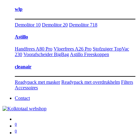
wlp
Demolitor 10
Demolitor 20
Demolitor 718
Astillo
Handfrees A80 Pro
Vloerfrees A26 Pro
Stofzuiger TopVac
230
Voorafscheider BigBag
Astillo Freeskoppen
cleanair
Readypack met masker
Readypack met overdrukhelm
Filters
Accessoires
Contact
0
0