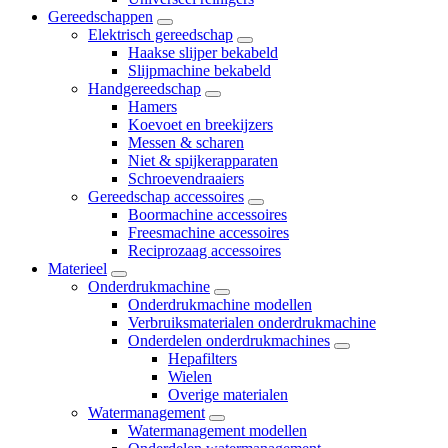
Gereedschappen
Elektrisch gereedschap
Haakse slijper bekabeld
Slijpmachine bekabeld
Handgereedschap
Hamers
Koevoet en breekijzers
Messen & scharen
Niet & spijkerapparaten
Schroevendraaiers
Gereedschap accessoires
Boormachine accessoires
Freesmachine accessoires
Reciprozaag accessoires
Materieel
Onderdrukmachine
Onderdrukmachine modellen
Verbruiksmaterialen onderdrukmachine
Onderdelen onderdrukmachines
Hepafilters
Wielen
Overige materialen
Watermanagement
Watermanagement modellen