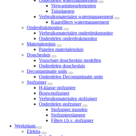
Onderdelen watermanagement
Verwarmingselementen
Tuinslangen
Verbruiksmaterialen watermanagement
Kaarsfilters watermanagement
Onderdrukmonitor
Verbruiksmaterialen onderdrukmonitor
Onderdelen onderdrukmonitor
Materialensluis
Panelen materialensluis
Douchesluis
Vouwbare douchesluis modellen
Onderdelen douchesluis
Decontaminatie units
Onderdelen Decontaminatie units
Stofzuiger
H-klasse stofzuiger
Bouwstofzuiger
Verbruiksmaterialen stofzuiger
Onderdelen stofzuiger
Stofzuiger monden
Stofzuigerslangen
Filters t.b.v. stofzuiger
Werkplaats
Elektra