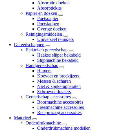
Absorptie doeken
Absorptiekits
Papier en doeken
Poetspapier
Poetslappen
Overige doeken
Reinigingsmiddelen
Universeel reinigers
Gereedschappen
Elektrisch gereedschap
Haakse slijper bekabeld
Slijpmachine bekabeld
Handgereedschap
Hamers
Koevoet en breekijzers
Messen & scharen
Niet & spijkerapparaten
Schroevendraaiers
Gereedschap accessoires
Boormachine accessoires
Freesmachine accessoires
Reciprozaag accessoires
Materieel
Onderdrukmachine
Onderdrukmachine modellen