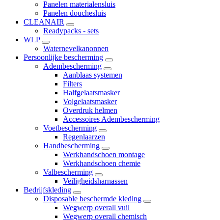
Panelen materialensluis
Panelen douchesluis
CLEANAIR
Readypacks - sets
WLP
Waternevelkanonnen
Persoonlijke bescherming
Adembescherming
Aanblaas systemen
Filters
Halfgelaatsmasker
Volgelaatsmasker
Overdruk helmen
Accessoires Adembescherming
Voetbescherming
Regenlaarzen
Handbescherming
Werkhandschoen montage
Werkhandschoen chemie
Valbescherming
Veiligheidsharnassen
Bedrijfskleding
Disposable beschermde kleding
Wegwerp overall vuil
Wegwerp overall chemisch