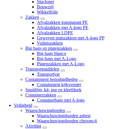
Stucloper
Bouwzijl
Wikkelfolie
Zakken
Afvalzakken transparant PE
Afvalzakken met A-logo PE
Afvalzakken LDPE
Geweven puinzakken met A-logo PP
Vuilniszakken
Big bags en platenzakken
Big bags blanco
Big bags met A-Logo
Platenzakken met A-Logo
Transportmiddelen
Transportvat
Containment benodigdheden
Containment kijkvenster
Spuitlijm, kit, pur en kleefdoek
Containerzakken
Containerbags met A-logo
Veiligheid
Waarschuwingborden
Waarschuwingsborden asbest
Waarschuwingsborden chroom-6
Afzetlint