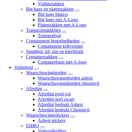
Vuilniszakken
Big bags en platenzakken
Big bags blanco
Big bags met A-Logo
Platenzakken met A-Logo
Transportmiddelen
Transportvat
Containment benodigdheden
Containment kijkvenster
Spuitlijm, kit, pur en kleefdoek
Containerzakken
Containerbags met A-logo
Veiligheid
Waarschuwingborden
Waarschuwingsborden asbest
Waarschuwingsborden chroom-6
Afzetlint
Afzetlint rood wit
Afzetlint geel zwart
Afzetlint bedrukt Asbest
Afzetlint bedrukt Chroom-6
Waarschuwingsstickers
Asbest stickers
EHBO
Verbandkoffers