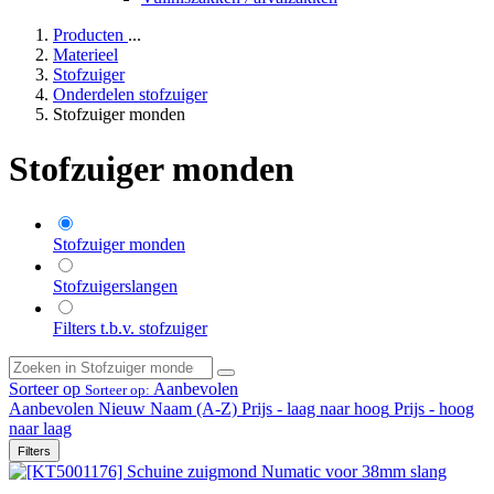
Producten
...
Materieel
Stofzuiger
Onderdelen stofzuiger
Stofzuiger monden
Stofzuiger monden
Stofzuiger monden
Stofzuigerslangen
Filters t.b.v. stofzuiger
Sorteer op
Aanbevolen
Sorteer op:
Aanbevolen
Nieuw
Naam (A-Z)
Prijs - laag naar hoog
Prijs - hoog
naar laag
Filters