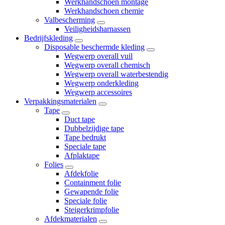
Werkhandschoen montage
Werkhandschoen chemie
Valbescherming
Veiligheidsharnassen
Bedrijfskleding
Disposable beschermde kleding
Wegwerp overall vuil
Wegwerp overall chemisch
Wegwerp overall waterbestendig
Wegwerp onderkleding
Wegwerp accessoires
Verpakkingsmaterialen
Tape
Duct tape
Dubbelzijdige tape
Tape bedrukt
Speciale tape
Afplaktape
Folies
Afdekfolie
Containment folie
Gewapende folie
Speciale folie
Steigerkrimpfolie
Afdekmaterialen