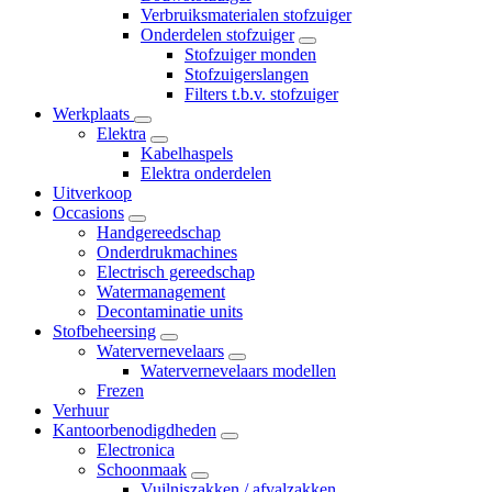
Verbruiksmaterialen stofzuiger
Onderdelen stofzuiger
Stofzuiger monden
Stofzuigerslangen
Filters t.b.v. stofzuiger
Werkplaats
Elektra
Kabelhaspels
Elektra onderdelen
Uitverkoop
Occasions
Handgereedschap
Onderdrukmachines
Electrisch gereedschap
Watermanagement
Decontaminatie units
Stofbeheersing
Watervernevelaars
Watervernevelaars modellen
Frezen
Verhuur
Kantoorbenodigdheden
Electronica
Schoonmaak
Vuilniszakken / afvalzakken