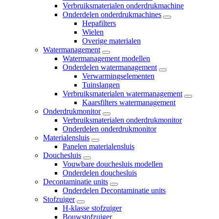
Verbruiksmaterialen onderdrukmachine
Onderdelen onderdrukmachines
Hepafilters
Wielen
Overige materialen
Watermanagement
Watermanagement modellen
Onderdelen watermanagement
Verwarmingselementen
Tuinslangen
Verbruiksmaterialen watermanagement
Kaarsfilters watermanagement
Onderdrukmonitor
Verbruiksmaterialen onderdrukmonitor
Onderdelen onderdrukmonitor
Materialensluis
Panelen materialensluis
Douchesluis
Vouwbare douchesluis modellen
Onderdelen douchesluis
Decontaminatie units
Onderdelen Decontaminatie units
Stofzuiger
H-klasse stofzuiger
Bouwstofzuiger