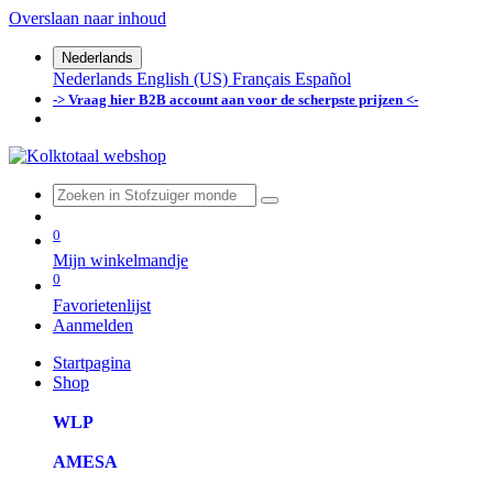
Overslaan naar inhoud
Nederlands
Nederlands
English (US)
Français
Español
-> Vraag hier B2B account aan voor de scherpste prijzen <-
0
Mijn winkelmandje
0
Favorietenlijst
Aanmelden
Startpagina
Shop
WLP
AMESA