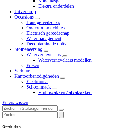
Kabelhaspels
Elektra onderdelen
Uitverkoop
Occasions
Handgereedschap
Onderdrukmachines
Electrisch gereedschap
Watermanagement
Decontaminatie units
Stofbeheersing
Watervernevelaars
Watervernevelaars modellen
Frezen
Verhuur
Kantoorbenodigdheden
Electronica
Schoonmaak
Vuilniszakken / afvalzakken
Filters wissen
Ontdekken