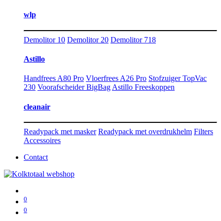
wlp
Demolitor 10
Demolitor 20
Demolitor 718
Astillo
Handfrees A80 Pro
Vloerfrees A26 Pro
Stofzuiger TopVac
230
Voorafscheider BigBag
Astillo Freeskoppen
cleanair
Readypack met masker
Readypack met overdrukhelm
Filters
Accessoires
Contact
0
0