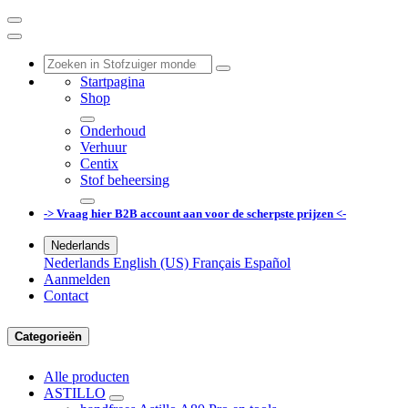
Startpagina
Shop
Onderhoud
Verhuur
Centix
Stof beheersing
-> Vraag hier B2B account aan voor de scherpste prijzen <-
Nederlands
Nederlands
English (US)
Français
Español
Aanmelden
Contact
Categorieën
Alle producten
ASTILLO