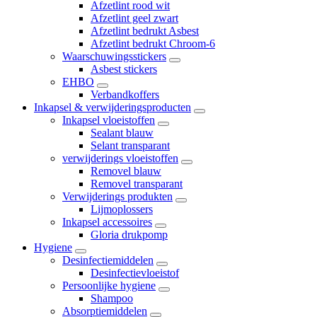
Afzetlint rood wit
Afzetlint geel zwart
Afzetlint bedrukt Asbest
Afzetlint bedrukt Chroom-6
Waarschuwingsstickers
Asbest stickers
EHBO
Verbandkoffers
Inkapsel & verwijderingsproducten
Inkapsel vloeistoffen
Sealant blauw
Selant transparant
verwijderings vloeistoffen
Removel blauw
Removel transparant
Verwijderings produkten
Lijmoplossers
Inkapsel accessoires
Gloria drukpomp
Hygiene
Desinfectiemiddelen
Desinfectievloeistof
Persoonlijke hygiene
Shampoo
Absorptiemiddelen