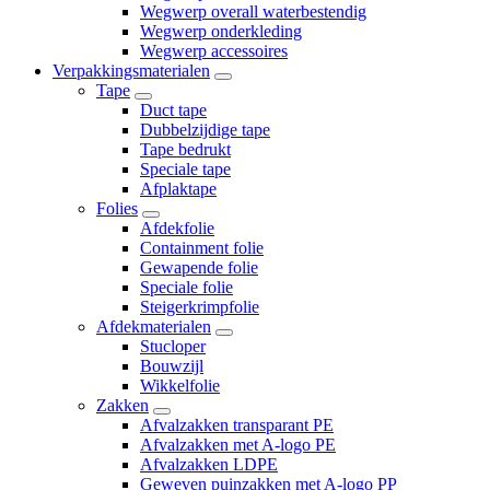
Wegwerp overall waterbestendig
Wegwerp onderkleding
Wegwerp accessoires
Verpakkingsmaterialen
Tape
Duct tape
Dubbelzijdige tape
Tape bedrukt
Speciale tape
Afplaktape
Folies
Afdekfolie
Containment folie
Gewapende folie
Speciale folie
Steigerkrimpfolie
Afdekmaterialen
Stucloper
Bouwzijl
Wikkelfolie
Zakken
Afvalzakken transparant PE
Afvalzakken met A-logo PE
Afvalzakken LDPE
Geweven puinzakken met A-logo PP