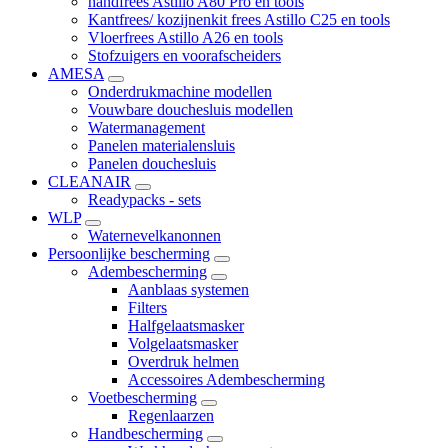
handfrees Astillo A80 Pro en tools
Kantfrees/ kozijnenkit frees Astillo C25 en tools
Vloerfrees Astillo A26 en tools
Stofzuigers en voorafscheiders
AMESA
Onderdrukmachine modellen
Vouwbare douchesluis modellen
Watermanagement
Panelen materialensluis
Panelen douchesluis
CLEANAIR
Readypacks - sets
WLP
Waternevelkanonnen
Persoonlijke bescherming
Adembescherming
Aanblaas systemen
Filters
Halfgelaatsmasker
Volgelaatsmasker
Overdruk helmen
Accessoires Adembescherming
Voetbescherming
Regenlaarzen
Handbescherming