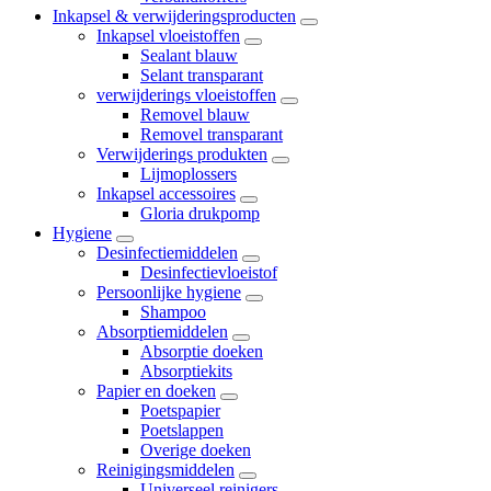
Inkapsel & verwijderingsproducten
Inkapsel vloeistoffen
Sealant blauw
Selant transparant
verwijderings vloeistoffen
Removel blauw
Removel transparant
Verwijderings produkten
Lijmoplossers
Inkapsel accessoires
Gloria drukpomp
Hygiene
Desinfectiemiddelen
Desinfectievloeistof
Persoonlijke hygiene
Shampoo
Absorptiemiddelen
Absorptie doeken
Absorptiekits
Papier en doeken
Poetspapier
Poetslappen
Overige doeken
Reinigingsmiddelen
Universeel reinigers