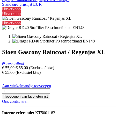
Standaard prijslijst EUR
Uitverkoop
Uitverkoop
Uitverkoop
Sioen Gascony Raincoat / Regenjas XL
(0 beoordeling)
€
55,00
€
55,00
(Exclusief btw)
€
55,00
(Exclusief btw)
Aan winkelmandje toevoegen
Toevoegen aan favorietenlijst
Ons contacteren
Interne referentie:
KT5001182