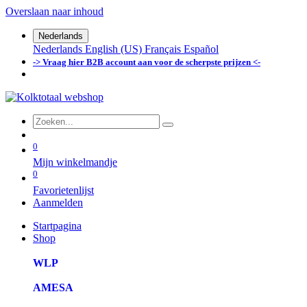
Overslaan naar inhoud
Nederlands
Nederlands
English (US)
Français
Español
-> Vraag hier B2B account aan voor de scherpste prijzen <-
0
Mijn winkelmandje
0
Favorietenlijst
Aanmelden
Startpagina
Shop
WLP
AMESA