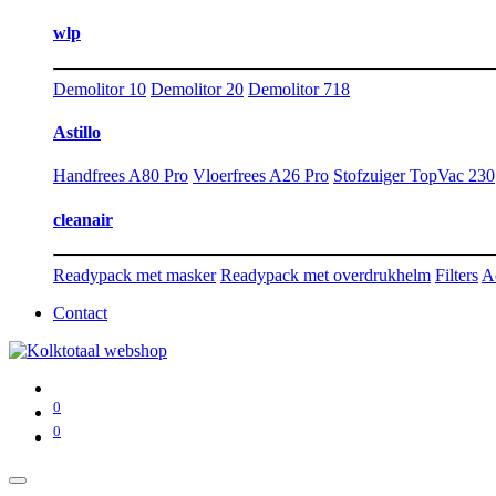
wlp
Demolitor 10
Demolitor 20
Demolitor 718
Astillo
Handfrees A80 Pro
Vloerfrees A26 Pro
Stofzuiger TopVac 230
cleanair
Readypack met masker
Readypack met overdrukhelm
Filters
A
Contact
0
0