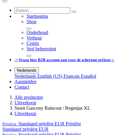
Startpagina
Shop
Onderhoud
Verhuur
Centix
Stof beheersing
-> Vraag hier B2B account aan voor de scherpste prijzen <-
Nederlands
Nederlands
English (US)
Français
Español
Aanmelden
Contact
Alle producten
Uitverkoop
Sioen Gascony Raincoat / Regenjas XL
Uitverkoop
Standaard prijslijst EUR
Prijslijst
Prijslijst:
Standaard prijslijst EUR
Standaard prijslijst EUR
Prijslijst
Prijslijst: