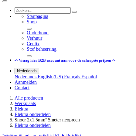
Startpagina
Shop
Onderhoud
Verhuur
Centix
Stof beheersing
-> Vraag hier B2B account aan voor de scherpste prijzen <-
Nederlands
Nederlands
English (US)
Français
Español
Aanmelden
Contact
Alle producten
Werkplaats
Elektra
Elektra onderdelen
Snoer 2x1,5mm² 5meter neopreen
Elektra onderdelen
Standaard prijslijst EUR
Prijslijst
Prijslijst: