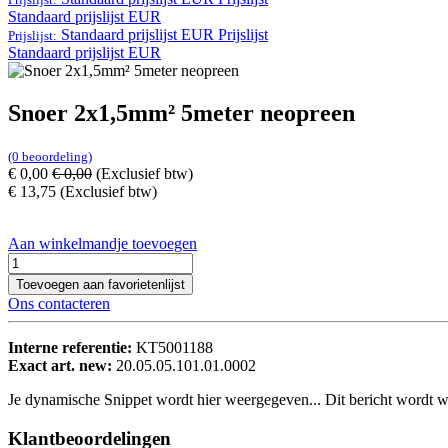
Standaard prijslijst EUR
Standaard prijslijst EUR
Prijslijst
Prijslijst:
Standaard prijslijst EUR
Snoer 2x1,5mm² 5meter neopreen
(0 beoordeling)
€
0,00
€
0,00
(Exclusief btw)
€
13,75
(Exclusief btw)
Aan winkelmandje toevoegen
Toevoegen aan favorietenlijst
Ons contacteren
Interne referentie:
KT5001188
Exact art. new:
20.05.05.101.01.0002
Je dynamische Snippet wordt hier weergegeven... Dit bericht wordt w
Klantbeoordelingen