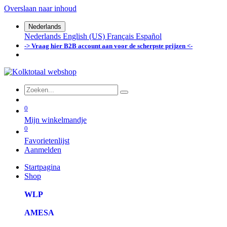
Overslaan naar inhoud
Nederlands
Nederlands
English (US)
Français
Español
-> Vraag hier B2B account aan voor de scherpste prijzen <-
0
Mijn winkelmandje
0
Favorietenlijst
Aanmelden
Startpagina
Shop
WLP
AMESA