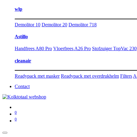
wlp
Demolitor 10
Demolitor 20
Demolitor 718
Astillo
Handfrees A80 Pro
Vloerfrees A26 Pro
Stofzuiger TopVac 230
cleanair
Readypack met masker
Readypack met overdrukhelm
Filters
A
Contact
0
0