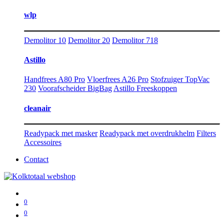
wlp
Demolitor 10
Demolitor 20
Demolitor 718
Astillo
Handfrees A80 Pro
Vloerfrees A26 Pro
Stofzuiger TopVac
230
Voorafscheider BigBag
Astillo Freeskoppen
cleanair
Readypack met masker
Readypack met overdrukhelm
Filters
Accessoires
Contact
0
0