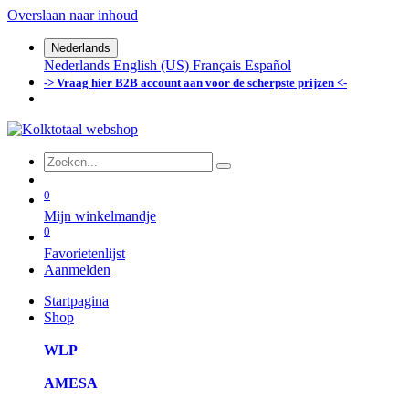
Overslaan naar inhoud
Nederlands
Nederlands
English (US)
Français
Español
-> Vraag hier B2B account aan voor de scherpste prijzen <-
0
Mijn winkelmandje
0
Favorietenlijst
Aanmelden
Startpagina
Shop
WLP
AMESA