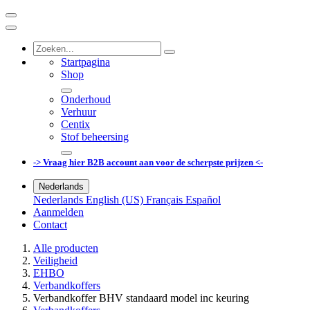
Startpagina
Shop
Onderhoud
Verhuur
Centix
Stof beheersing
-> Vraag hier B2B account aan voor de scherpste prijzen <-
Nederlands
Nederlands
English (US)
Français
Español
Aanmelden
Contact
Alle producten
Veiligheid
EHBO
Verbandkoffers
Verbandkoffer BHV standaard model inc keuring