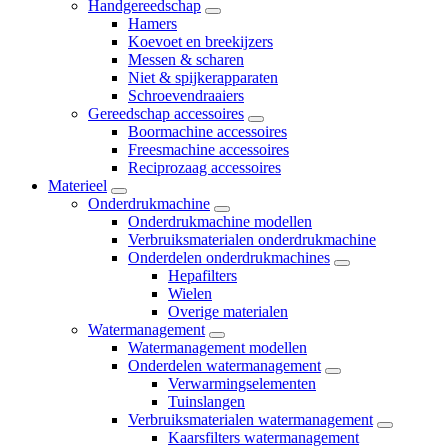
Handgereedschap
Hamers
Koevoet en breekijzers
Messen & scharen
Niet & spijkerapparaten
Schroevendraaiers
Gereedschap accessoires
Boormachine accessoires
Freesmachine accessoires
Reciprozaag accessoires
Materieel
Onderdrukmachine
Onderdrukmachine modellen
Verbruiksmaterialen onderdrukmachine
Onderdelen onderdrukmachines
Hepafilters
Wielen
Overige materialen
Watermanagement
Watermanagement modellen
Onderdelen watermanagement
Verwarmingselementen
Tuinslangen
Verbruiksmaterialen watermanagement
Kaarsfilters watermanagement