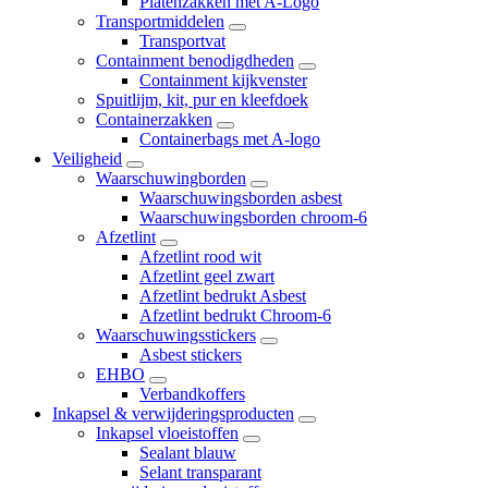
Platenzakken met A-Logo
Transportmiddelen
Transportvat
Containment benodigdheden
Containment kijkvenster
Spuitlijm, kit, pur en kleefdoek
Containerzakken
Containerbags met A-logo
Veiligheid
Waarschuwingborden
Waarschuwingsborden asbest
Waarschuwingsborden chroom-6
Afzetlint
Afzetlint rood wit
Afzetlint geel zwart
Afzetlint bedrukt Asbest
Afzetlint bedrukt Chroom-6
Waarschuwingsstickers
Asbest stickers
EHBO
Verbandkoffers
Inkapsel & verwijderingsproducten
Inkapsel vloeistoffen
Sealant blauw
Selant transparant