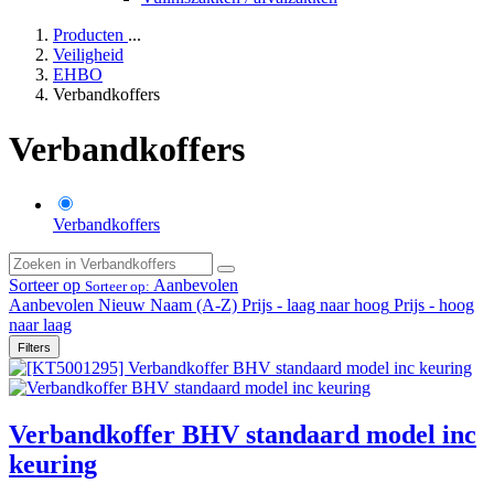
Producten
...
Veiligheid
EHBO
Verbandkoffers
Verbandkoffers
Verbandkoffers
Sorteer op
Aanbevolen
Sorteer op:
Aanbevolen
Nieuw
Naam (A-Z)
Prijs - laag naar hoog
Prijs - hoog
naar laag
Filters
Verbandkoffer BHV standaard model inc
keuring