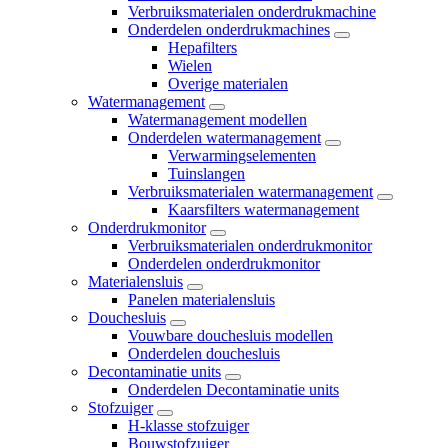
Verbruiksmaterialen onderdrukmachine
Onderdelen onderdrukmachines
Hepafilters
Wielen
Overige materialen
Watermanagement
Watermanagement modellen
Onderdelen watermanagement
Verwarmingselementen
Tuinslangen
Verbruiksmaterialen watermanagement
Kaarsfilters watermanagement
Onderdrukmonitor
Verbruiksmaterialen onderdrukmonitor
Onderdelen onderdrukmonitor
Materialensluis
Panelen materialensluis
Douchesluis
Vouwbare douchesluis modellen
Onderdelen douchesluis
Decontaminatie units
Onderdelen Decontaminatie units
Stofzuiger
H-klasse stofzuiger
Bouwstofzuiger