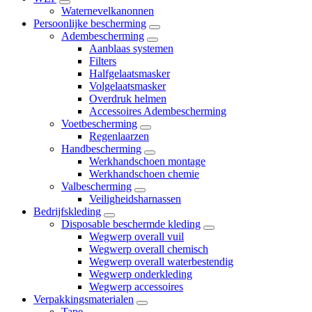
Waternevelkanonnen
Persoonlijke bescherming
Adembescherming
Aanblaas systemen
Filters
Halfgelaatsmasker
Volgelaatsmasker
Overdruk helmen
Accessoires Adembescherming
Voetbescherming
Regenlaarzen
Handbescherming
Werkhandschoen montage
Werkhandschoen chemie
Valbescherming
Veiligheidsharnassen
Bedrijfskleding
Disposable beschermde kleding
Wegwerp overall vuil
Wegwerp overall chemisch
Wegwerp overall waterbestendig
Wegwerp onderkleding
Wegwerp accessoires
Verpakkingsmaterialen
Tape