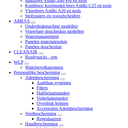
handfrees Astillo A80 Pro en tools
Kantfrees/ kozijnenkit frees Astillo C25 en tools
Vloerfrees Astillo A26 en tools
Stofzuigers en voorafscheiders
AMESA
Onderdrukmachine modellen
Vouwbare douchesluis modellen
Watermanagement
Panelen materialensluis
Panelen douchesluis
CLEANAIR
Readypacks - sets
WLP
Waternevelkanonnen
Persoonlijke bescherming
Adembescherming
Aanblaas systemen
Filters
Halfgelaatsmasker
Volgelaatsmasker
Overdruk helmen
Accessoires Adembescherming
Voetbescherming
Regenlaarzen
Handbescherming