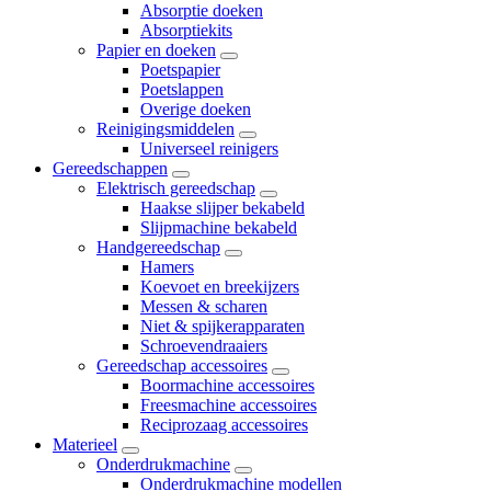
Absorptie doeken
Absorptiekits
Papier en doeken
Poetspapier
Poetslappen
Overige doeken
Reinigingsmiddelen
Universeel reinigers
Gereedschappen
Elektrisch gereedschap
Haakse slijper bekabeld
Slijpmachine bekabeld
Handgereedschap
Hamers
Koevoet en breekijzers
Messen & scharen
Niet & spijkerapparaten
Schroevendraaiers
Gereedschap accessoires
Boormachine accessoires
Freesmachine accessoires
Reciprozaag accessoires
Materieel
Onderdrukmachine
Onderdrukmachine modellen