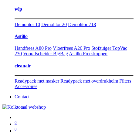
wlp
Demolitor 10
Demolitor 20
Demolitor 718
Astillo
Handfrees A80 Pro
Vloerfrees A26 Pro
Stofzuiger TopVac
230
Voorafscheider BigBag
Astillo Freeskoppen
cleanair
Readypack met masker
Readypack met overdrukhelm
Filters
Accessoires
Contact
0
0