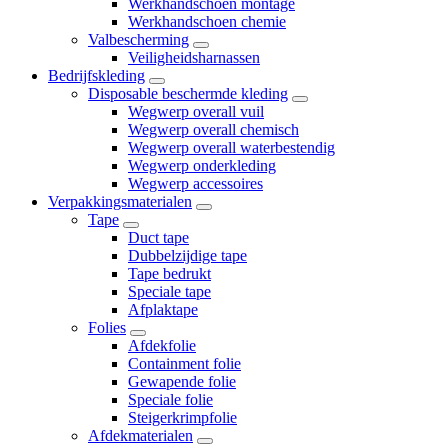
Werkhandschoen montage
Werkhandschoen chemie
Valbescherming
Veiligheidsharnassen
Bedrijfskleding
Disposable beschermde kleding
Wegwerp overall vuil
Wegwerp overall chemisch
Wegwerp overall waterbestendig
Wegwerp onderkleding
Wegwerp accessoires
Verpakkingsmaterialen
Tape
Duct tape
Dubbelzijdige tape
Tape bedrukt
Speciale tape
Afplaktape
Folies
Afdekfolie
Containment folie
Gewapende folie
Speciale folie
Steigerkrimpfolie
Afdekmaterialen