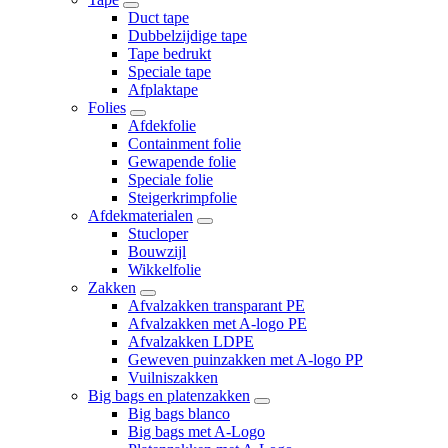
Duct tape
Dubbelzijdige tape
Tape bedrukt
Speciale tape
Afplaktape
Folies
Afdekfolie
Containment folie
Gewapende folie
Speciale folie
Steigerkrimpfolie
Afdekmaterialen
Stucloper
Bouwzijl
Wikkelfolie
Zakken
Afvalzakken transparant PE
Afvalzakken met A-logo PE
Afvalzakken LDPE
Geweven puinzakken met A-logo PP
Vuilniszakken
Big bags en platenzakken
Big bags blanco
Big bags met A-Logo