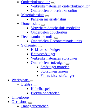
Onderdrukmonitor
Verbruiksmaterialen onderdrukmonitor
Onderdelen onderdrukmonitor
Materialensluis
Panelen materialensluis
Douchesluis
Vouwbare douchesluis modellen
Onderdelen douchesluis
Decontaminatie units
Onderdelen Decontaminatie units
Stofzuiger
H-klasse stofzuiger
Bouwstofzuiger
Verbruiksmaterialen stofzuiger
Onderdelen stofzuiger
Stofzuiger monden
Stofzuigerslangen
Filters t.b.v. stofzuiger
Werkplaats
Elektra
Kabelhaspels
Elektra onderdelen
Uitverkoop
Occasions
Handgereedschap