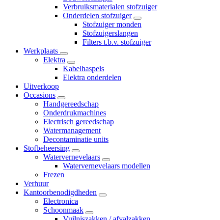
Verbruiksmaterialen stofzuiger
Onderdelen stofzuiger
Stofzuiger monden
Stofzuigerslangen
Filters t.b.v. stofzuiger
Werkplaats
Elektra
Kabelhaspels
Elektra onderdelen
Uitverkoop
Occasions
Handgereedschap
Onderdrukmachines
Electrisch gereedschap
Watermanagement
Decontaminatie units
Stofbeheersing
Watervernevelaars
Watervernevelaars modellen
Frezen
Verhuur
Kantoorbenodigdheden
Electronica
Schoonmaak
Vuilniszakken / afvalzakken