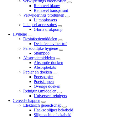
verwijderings vloeistoffen
Removel blauw
Removel transparant
Verwijderings produkten
Lijmoplossers
Inkapsel accessoires
Gloria drukpomp
Hygiene
Desinfectiemiddelen
Desinfectievloeistof
Persoonlijke hygiene
Shampoo
Absorptiemiddelen
Absorptie doeken
Absorptiekits
Papier en doeken
Poetspapier
Poetslappen
Overige doeken
Reinigingsmiddelen
Universeel reinigers
Gereedschappen
Elektrisch gereedschap
Haakse slijper bekabeld
Slijpmachine bekabeld