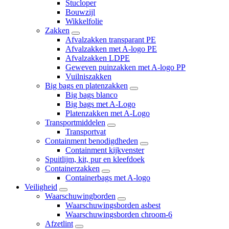
Stucloper
Bouwzijl
Wikkelfolie
Zakken
Afvalzakken transparant PE
Afvalzakken met A-logo PE
Afvalzakken LDPE
Geweven puinzakken met A-logo PP
Vuilniszakken
Big bags en platenzakken
Big bags blanco
Big bags met A-Logo
Platenzakken met A-Logo
Transportmiddelen
Transportvat
Containment benodigdheden
Containment kijkvenster
Spuitlijm, kit, pur en kleefdoek
Containerzakken
Containerbags met A-logo
Veiligheid
Waarschuwingborden
Waarschuwingsborden asbest
Waarschuwingsborden chroom-6
Afzetlint