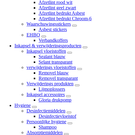
Afzetlint rood wit
Afzetlint geel zwart
Afzetlint bedrukt Asbest
Afzetlint bedrukt Chroom-6
Waarschuwingsstickers
Asbest stickers
EHBO
Verbandkoffers
Inkapsel & verwijderingsproducten
Inkapsel vloeistoffen
Sealant blauw
Selant transparant
verwijderings vloeistoffen
Removel blauw
Removel transparant
Verwijderings produkten
Lijmoplossers
Inkapsel accessoires
Gloria drukpomp
Hygiene
Desinfectiemiddelen
Desinfectievloeistof
Persoonlijke hygiene
Shampoo
Absorptiemiddelen