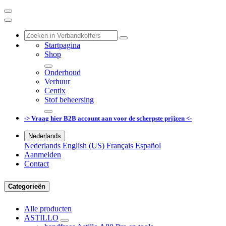
Startpagina
Shop
Onderhoud
Verhuur
Centix
Stof beheersing
-> Vraag hier B2B account aan voor de scherpste prijzen <-
Nederlands
Nederlands
English (US)
Français
Español
Aanmelden
Contact
Categorieën
Alle producten
ASTILLO