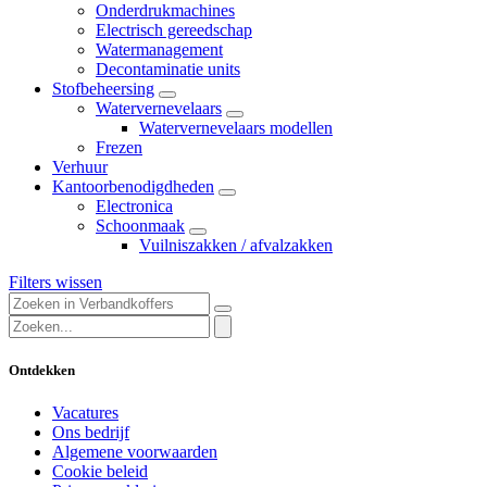
Onderdrukmachines
Electrisch gereedschap
Watermanagement
Decontaminatie units
Stofbeheersing
Watervernevelaars
Watervernevelaars modellen
Frezen
Verhuur
Kantoorbenodigdheden
Electronica
Schoonmaak
Vuilniszakken / afvalzakken
Filters wissen
Ontdekken
Vacatures
Ons bedrijf
Algemene voorwaarden
Cookie beleid