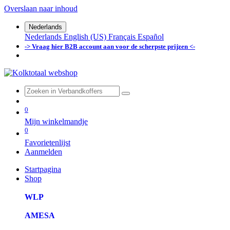
Overslaan naar inhoud
Nederlands
Nederlands
English (US)
Français
Español
-> Vraag hier B2B account aan voor de scherpste prijzen <-
0
Mijn winkelmandje
0
Favorietenlijst
Aanmelden
Startpagina
Shop
WLP
AMESA