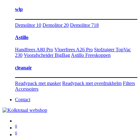
wlp
Demolitor 10
Demolitor 20
Demolitor 718
Astillo
Handfrees A80 Pro
Vloerfrees A26 Pro
Stofzuiger TopVac
230
Voorafscheider BigBag
Astillo Freeskoppen
cleanair
Readypack met masker
Readypack met overdrukhelm
Filters
Accessoires
Contact
0
0