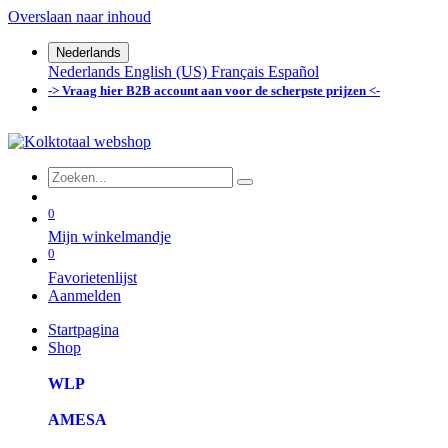
Overslaan naar inhoud
Nederlands
Nederlands
English (US)
Français
Español
-> Vraag hier B2B account aan voor de scherpste prijzen <-
0
Mijn winkelmandje
0
Favorietenlijst
Aanmelden
Startpagina
Shop
WLP
AMESA