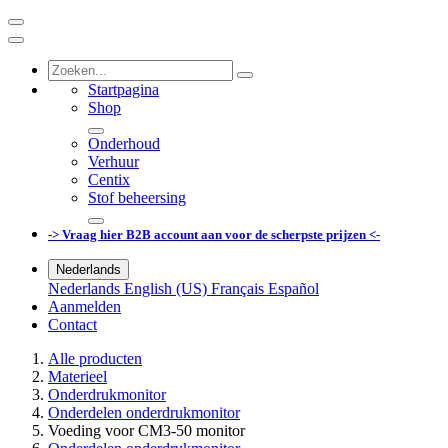
Startpagina
Shop
Onderhoud
Verhuur
Centix
Stof beheersing
-> Vraag hier B2B account aan voor de scherpste prijzen <-
Nederlands
Nederlands
English (US)
Français
Español
Aanmelden
Contact
Alle producten
Materieel
Onderdrukmonitor
Onderdelen onderdrukmonitor
Voeding voor CM3-50 monitor