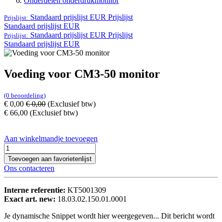
Onderdelen onderdrukmonitor
Standaard prijslijst EUR
Prijslijst
Prijslijst:
Standaard prijslijst EUR
Standaard prijslijst EUR
Prijslijst
Prijslijst:
Standaard prijslijst EUR
Voeding voor CM3-50 monitor
(0 beoordeling)
€
0,00
€
0,00
(Exclusief btw)
€
66,00
(Exclusief btw)
Aan winkelmandje toevoegen
Toevoegen aan favorietenlijst
Ons contacteren
Interne referentie:
KT5001309
Exact art. new:
18.03.02.150.01.0001
Je dynamische Snippet wordt hier weergegeven... Dit bericht wordt