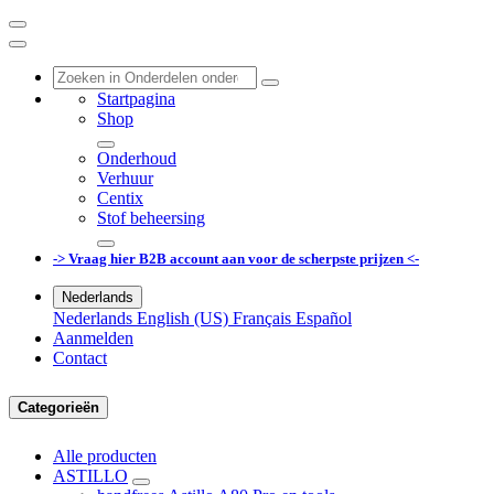
Startpagina
Shop
Onderhoud
Verhuur
Centix
Stof beheersing
-> Vraag hier B2B account aan voor de scherpste prijzen <-
Nederlands
Nederlands
English (US)
Français
Español
Aanmelden
Contact
Categorieën
Alle producten
ASTILLO