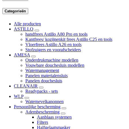
Categorieën
Alle producten
ASTILLO
handfrees Astillo A80 Pro en tools
Kantfrees/ kozijnenkit frees Astillo C25 en tools
Vloerfrees Astillo A26 en tools
Stofzuigers en voorafscheiders
AMESA
Onderdrukmachine modellen
Vouwbare douchesluis modellen
Watermanagement
Panelen materialensluis
Panelen douchesluis
CLEANAIR
Readypacks - sets
WLP
Waternevelkanonnen
Persoonlijke bescherming
Adembescherming
Aanblaas systemen
Filters
Halfgelaatsmasker