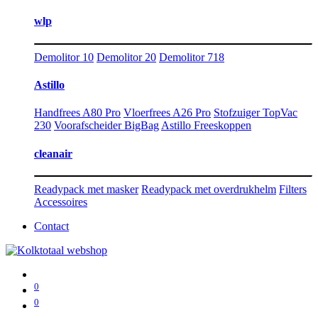
wlp
Demolitor 10
Demolitor 20
Demolitor 718
Astillo
Handfrees A80 Pro
Vloerfrees A26 Pro
Stofzuiger TopVac
230
Voorafscheider BigBag
Astillo Freeskoppen
cleanair
Readypack met masker
Readypack met overdrukhelm
Filters
Accessoires
Contact
0
0