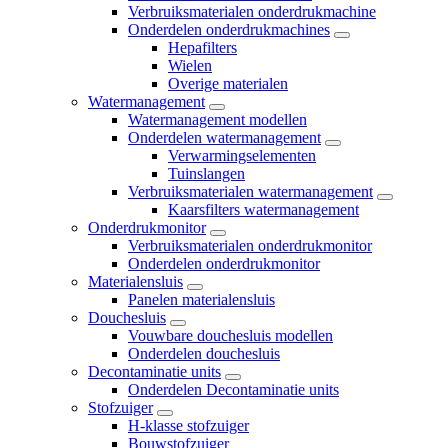
Verbruiksmaterialen onderdrukmachine
Onderdelen onderdrukmachines
Hepafilters
Wielen
Overige materialen
Watermanagement
Watermanagement modellen
Onderdelen watermanagement
Verwarmingselementen
Tuinslangen
Verbruiksmaterialen watermanagement
Kaarsfilters watermanagement
Onderdrukmonitor
Verbruiksmaterialen onderdrukmonitor
Onderdelen onderdrukmonitor
Materialensluis
Panelen materialensluis
Douchesluis
Vouwbare douchesluis modellen
Onderdelen douchesluis
Decontaminatie units
Onderdelen Decontaminatie units
Stofzuiger
H-klasse stofzuiger
Bouwstofzuiger