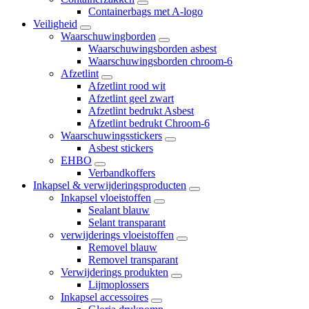
Containerbags met A-logo
Veiligheid
Waarschuwingborden
Waarschuwingsborden asbest
Waarschuwingsborden chroom-6
Afzetlint
Afzetlint rood wit
Afzetlint geel zwart
Afzetlint bedrukt Asbest
Afzetlint bedrukt Chroom-6
Waarschuwingsstickers
Asbest stickers
EHBO
Verbandkoffers
Inkapsel & verwijderingsproducten
Inkapsel vloeistoffen
Sealant blauw
Selant transparant
verwijderings vloeistoffen
Removel blauw
Removel transparant
Verwijderings produkten
Lijmoplossers
Inkapsel accessoires