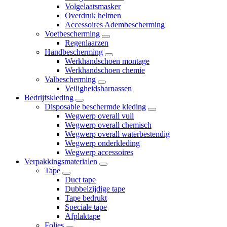
Volgelaatsmasker
Overdruk helmen
Accessoires Adembescherming
Voetbescherming
Regenlaarzen
Handbescherming
Werkhandschoen montage
Werkhandschoen chemie
Valbescherming
Veiligheidsharnassen
Bedrijfskleding
Disposable beschermde kleding
Wegwerp overall vuil
Wegwerp overall chemisch
Wegwerp overall waterbestendig
Wegwerp onderkleding
Wegwerp accessoires
Verpakkingsmaterialen
Tape
Duct tape
Dubbelzijdige tape
Tape bedrukt
Speciale tape
Afplaktape
Folies