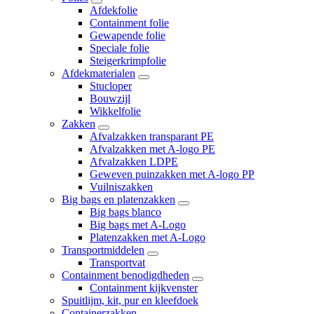
Afdekfolie
Containment folie
Gewapende folie
Speciale folie
Steigerkrimpfolie
Afdekmaterialen
Stucloper
Bouwzijl
Wikkelfolie
Zakken
Afvalzakken transparant PE
Afvalzakken met A-logo PE
Afvalzakken LDPE
Geweven puinzakken met A-logo PP
Vuilniszakken
Big bags en platenzakken
Big bags blanco
Big bags met A-Logo
Platenzakken met A-Logo
Transportmiddelen
Transportvat
Containment benodigdheden
Containment kijkvenster
Spuitlijm, kit, pur en kleefdoek
Containerzakken