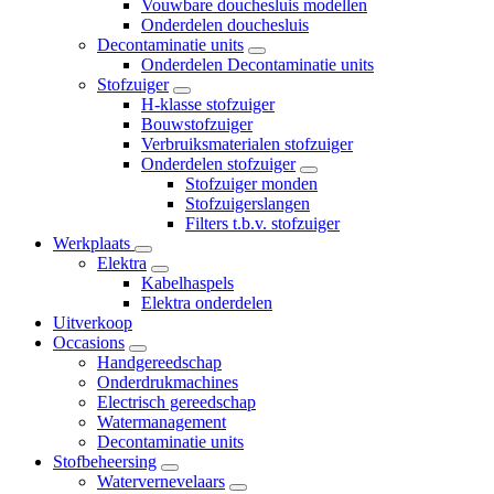
Vouwbare douchesluis modellen
Onderdelen douchesluis
Decontaminatie units
Onderdelen Decontaminatie units
Stofzuiger
H-klasse stofzuiger
Bouwstofzuiger
Verbruiksmaterialen stofzuiger
Onderdelen stofzuiger
Stofzuiger monden
Stofzuigerslangen
Filters t.b.v. stofzuiger
Werkplaats
Elektra
Kabelhaspels
Elektra onderdelen
Uitverkoop
Occasions
Handgereedschap
Onderdrukmachines
Electrisch gereedschap
Watermanagement
Decontaminatie units
Stofbeheersing
Watervernevelaars