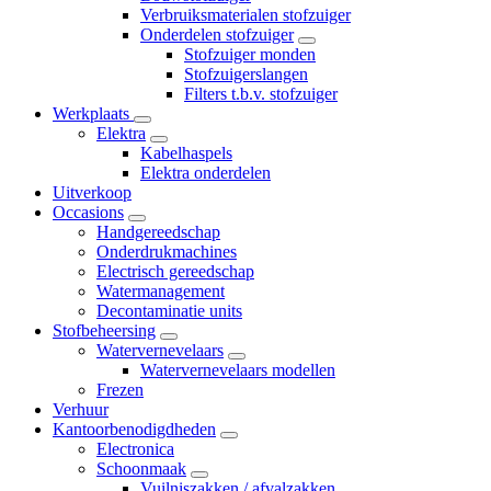
Verbruiksmaterialen stofzuiger
Onderdelen stofzuiger
Stofzuiger monden
Stofzuigerslangen
Filters t.b.v. stofzuiger
Werkplaats
Elektra
Kabelhaspels
Elektra onderdelen
Uitverkoop
Occasions
Handgereedschap
Onderdrukmachines
Electrisch gereedschap
Watermanagement
Decontaminatie units
Stofbeheersing
Watervernevelaars
Watervernevelaars modellen
Frezen
Verhuur
Kantoorbenodigdheden
Electronica
Schoonmaak
Vuilniszakken / afvalzakken