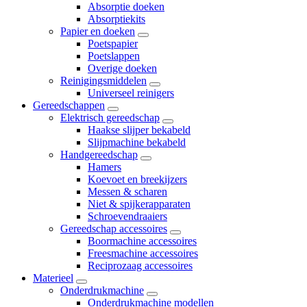
Absorptie doeken
Absorptiekits
Papier en doeken
Poetspapier
Poetslappen
Overige doeken
Reinigingsmiddelen
Universeel reinigers
Gereedschappen
Elektrisch gereedschap
Haakse slijper bekabeld
Slijpmachine bekabeld
Handgereedschap
Hamers
Koevoet en breekijzers
Messen & scharen
Niet & spijkerapparaten
Schroevendraaiers
Gereedschap accessoires
Boormachine accessoires
Freesmachine accessoires
Reciprozaag accessoires
Materieel
Onderdrukmachine
Onderdrukmachine modellen