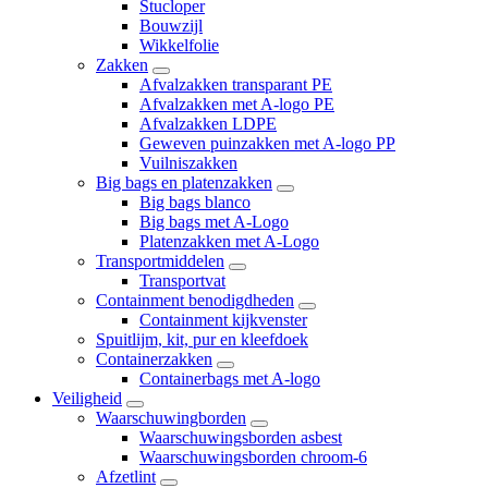
Stucloper
Bouwzijl
Wikkelfolie
Zakken
Afvalzakken transparant PE
Afvalzakken met A-logo PE
Afvalzakken LDPE
Geweven puinzakken met A-logo PP
Vuilniszakken
Big bags en platenzakken
Big bags blanco
Big bags met A-Logo
Platenzakken met A-Logo
Transportmiddelen
Transportvat
Containment benodigdheden
Containment kijkvenster
Spuitlijm, kit, pur en kleefdoek
Containerzakken
Containerbags met A-logo
Veiligheid
Waarschuwingborden
Waarschuwingsborden asbest
Waarschuwingsborden chroom-6
Afzetlint