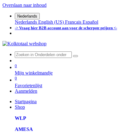
Overslaan naar inhoud
Nederlands
Nederlands
English (US)
Français
Español
-> Vraag hier B2B account aan voor de scherpste prijzen <-
0
Mijn winkelmandje
0
Favorietenlijst
Aanmelden
Startpagina
Shop
WLP
AMESA