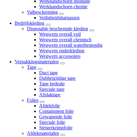
Werkhandschoen montage
Werkhandschoen chemie
Valbescherming
Veiligheidsharnassen
Bedrijfskleding
Disposable beschermde kleding
Wegwerp overall vuil
Wegwerp overall chemisch
Wegwerp overall waterbestendig
Wegwerp onderkleding
Wegwerp accessoires
Verpakkingsmaterialen
Tape
Duct tape
Dubbelzijdige tape
Tape bedrukt
Speciale tape
Afplaktape
Folies
Afdekfolie
Containment folie
Gewapende folie
Speciale folie
Steigerkrimpfolie
Afdekmaterialen