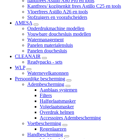
handfrees Astillo A80 Pro en tools
Kantfrees/ kozijnenkit frees Astillo C25 en tools
Vloerfrees Astillo A26 en tools
Stofzuigers en voorafscheiders
AMESA
Onderdrukmachine modellen
Vouwbare douchesluis modellen
Watermanagement
Panelen materialensluis
Panelen douchesluis
CLEANAIR
Readypacks - sets
WLP
Waternevelkanonnen
Persoonlijke bescherming
Adembescherming
Aanblaas systemen
Filters
Halfgelaatsmasker
Volgelaatsmasker
Overdruk helmen
Accessoires Adembescherming
Voetbescherming
Regenlaarzen
Handbescherming