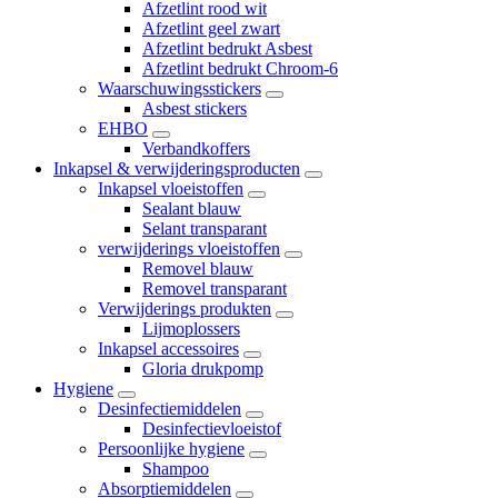
Afzetlint rood wit
Afzetlint geel zwart
Afzetlint bedrukt Asbest
Afzetlint bedrukt Chroom-6
Waarschuwingsstickers
Asbest stickers
EHBO
Verbandkoffers
Inkapsel & verwijderingsproducten
Inkapsel vloeistoffen
Sealant blauw
Selant transparant
verwijderings vloeistoffen
Removel blauw
Removel transparant
Verwijderings produkten
Lijmoplossers
Inkapsel accessoires
Gloria drukpomp
Hygiene
Desinfectiemiddelen
Desinfectievloeistof
Persoonlijke hygiene
Shampoo
Absorptiemiddelen