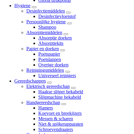
Gloria drukpomp
Hygiene
Desinfectiemiddelen
Desinfectievloeistof
Persoonlijke hygiene
Shampoo
Absorptiemiddelen
Absorptie doeken
Absorptiekits
Papier en doeken
Poetspapier
Poetslappen
Overige doeken
Reinigingsmiddelen
Universeel reinigers
Gereedschappen
Elektrisch gereedschap
Haakse slijper bekabeld
Slijpmachine bekabeld
Handgereedschap
Hamers
Koevoet en breekijzers
Messen & scharen
Niet & spijkerapparaten
Schroevendraaiers