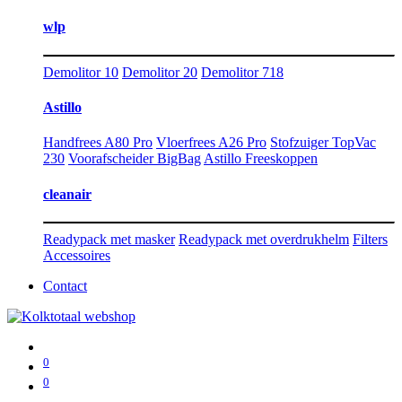
wlp
Demolitor 10
Demolitor 20
Demolitor 718
Astillo
Handfrees A80 Pro
Vloerfrees A26 Pro
Stofzuiger TopVac
230
Voorafscheider BigBag
Astillo Freeskoppen
cleanair
Readypack met masker
Readypack met overdrukhelm
Filters
Accessoires
Contact
0
0