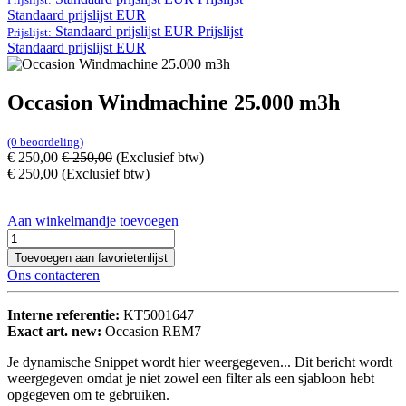
Standaard prijslijst EUR
Standaard prijslijst EUR
Prijslijst
Prijslijst:
Standaard prijslijst EUR
Occasion Windmachine 25.000 m3h
(0 beoordeling)
€
250,00
€
250,00
(Exclusief btw)
€
250,00
(Exclusief btw)
Aan winkelmandje toevoegen
Toevoegen aan favorietenlijst
Ons contacteren
Interne referentie:
KT5001647
Exact art. new:
Occasion REM7
Je dynamische Snippet wordt hier weergegeven... Dit bericht wordt
weergegeven omdat je niet zowel een filter als een sjabloon hebt
opgegeven om te gebruiken.