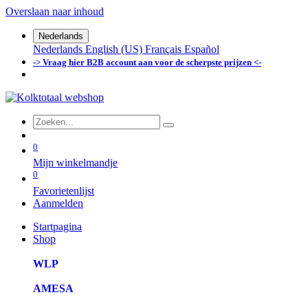
Overslaan naar inhoud
Nederlands
Nederlands
English (US)
Français
Español
-> Vraag hier B2B account aan voor de scherpste prijzen <-
0
Mijn winkelmandje
0
Favorietenlijst
Aanmelden
Startpagina
Shop
WLP
AMESA