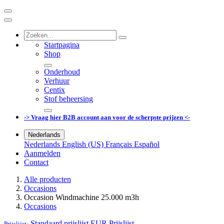
Startpagina
Shop
Onderhoud
Verhuur
Centix
Stof beheersing
-> Vraag hier B2B account aan voor de scherpste prijzen <-
Nederlands
Nederlands
English (US)
Français
Español
Aanmelden
Contact
Alle producten
Occasions
Occasion Windmachine 25.000 m3h
Occasions
Standaard prijslijst EUR
Prijslijst
Prijslijst: